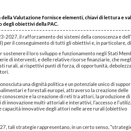
lla Valutazione fornisce elementi, chiavi di lettura e va
degli obiettivi della PAC.
3-2027, il rafforzamento dei sistemi della conoscenza e dell'
er il conseguimento di tutti gli obiettivi e, in particolare, d
r sostenere il loro sviluppo e funzionamento negli Stati Memb
ie di interventi, e delle relative risorse finanziarie, che megl
i rurali, ai rispettivi punti di forza, di opportunità, debolezz
ttori.
conosciuta una dignità politica e un potenziale unico di suppo
alimentari e forestali europei, attraverso la creazione delle
e conoscenze e la creazione di reti tra attori, la produzione di
i innovazione multi-attoriali e interattivi, l'accesso e l'utili
e capacità innovative degli attori nelle aree rurali (obiettivo
7, tali strategie rappresentano, in un certo senso, "strategi