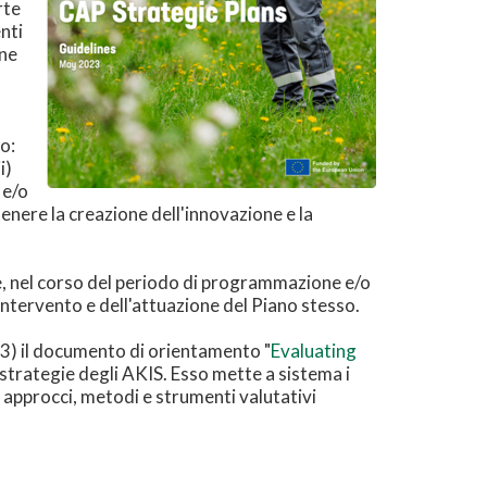
rte
nti
one
o:
i)
 e/o
tenere la creazione dell'innovazione e la
are, nel corso del periodo di programmazione e/o
 intervento e dell'attuazione del Piano stesso.
3) il documento di orientamento "
Evaluating
le strategie degli AKIS. Esso mette a sistema i
re approcci, metodi e strumenti valutativi