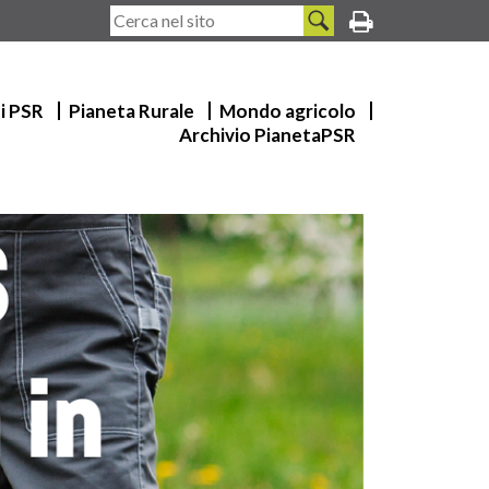
ui PSR
Pianeta Rurale
Mondo agricolo
Archivio PianetaPSR