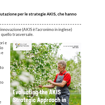
lutazione per le strategie AKIS, che hanno
innovazione (AKIS è l'acronimo in inglese)
i quello trasversale.
ri e
io
a e
rto
zzo
e