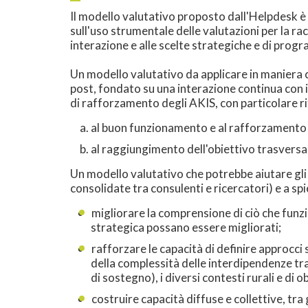
Il modello valutativo proposto dall'Helpdesk è
sull'uso strumentale delle valutazioni per la ra
interazione e alle scelte strategiche e di pro
Un modello valutativo da applicare in maniera c
post, fondato su una interazione continua con il 
di rafforzamento degli AKIS, con particolare r
al buon funzionamento e al rafforzamento 
al raggiungimento dell'obiettivo trasversale
Un modello valutativo che potrebbe aiutare gli
consolidate tra consulenti e ricercatori) e a spi
migliorare la comprensione di ciò che funzi
strategica possano essere migliorati;
rafforzare le capacità di definire approcci
della complessità delle interdipendenze tra 
di sostegno), i diversi contesti rurali e di o
costruire capacità diffuse e collettive, tra