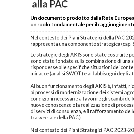
alla PAC
Un documento prodotto dalla Rete Europea de
un ruolo fondamentale per il raggiungimento 
Nel contesto dei Piani Strategici della PAC 202
rappresenta una componente strategica (cap. 8) p
Le strategie degli AKIS sono state costruite pe
sono state fondate sulla combinazione di una ser
rispondesse alle specifiche situazioni dei contest
minacce (analisi SWOT) e ai fabbisogni degli a
Al buon funzionamento degli AKIS è, infatti, ri
ai processi di modernizzazione dei sistemi agro
condizioni necessarie a favorire gli scambi dell
nuove conoscenze e la realizzazione di processi d
di servizi di consulenza, e il rafforzamento dell
trasversale della PAC).
Nel contesto dei Piani Strategici PAC 2023-202