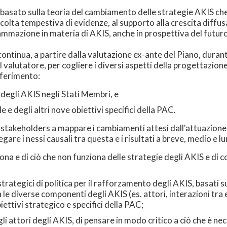
 basato sulla teoria del cambiamento delle strategie AKIS che
ccolta tempestiva di evidenze, al supporto alla crescita diffu
grammazione in materia di AKIS, anche in prospettiva del fut
ontinua, a partire dalla valutazione ex-ante del Piano, duran
valutatore, per cogliere i diversi aspetti della progettazione,
iferimento:
degli AKIS negli Stati Membri, e
 e degli altri nove obiettivi specifici della PAC.
 stakeholders a mappare i cambiamenti attesi dall'attuazione 
egare i nessi causali tra questa e i risultati a breve, medio e
ona e di ciò che non funziona delle strategie degli AKIS e di c
 strategici di politica per il rafforzamento degli AKIS, basat
le diverse componenti degli AKIS (es. attori, interazioni tra 
biettivi strategico e specifici della PAC;
 gli attori degli AKIS, di pensare in modo critico a ciò che è n