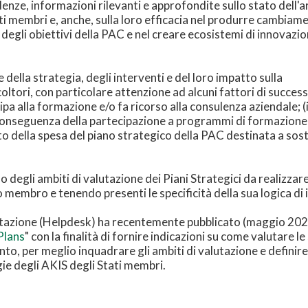
denze, informazioni rilevanti e approfondite sullo stato dell'a
ati membri e, anche, sulla loro efficacia nel produrre cambiame
o degli obiettivi della PAC e nel creare ecosistemi di innovazi
ella strategia, degli interventi e del loro impatto sulla
oltori, con particolare attenzione ad alcuni fattori di success
ipa alla formazione e/o fa ricorso alla consulenza aziendale; (i
conseguenza della partecipazione a programmi di formazione
nto della spesa del piano strategico della PAC destinata a sos
no degli ambiti di valutazione dei Piani Strategici da realizz
to membro e tenendo presenti le specificità della sua logica di
utazione (Helpdesk) ha recentemente pubblicato (maggio 202
Plans
" con la finalità di fornire indicazioni su come valutare 
imento, per meglio inquadrare gli ambiti di valutazione e defini
egie degli AKIS degli Stati membri.