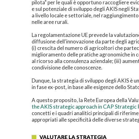
pilota" per le quali è opportuno raccogliere evi
e sul potenziale di sviluppo degli AKIS negli St
a livello locale e settoriale, nel raggiungiment
nelle aree rurali.
La regolamentazione UE prevede la valutazione d
diffusione dell'innovazione da parte degli agric
(i) crescita del numero di agricoltori che partec
miglioramento delle pratiche agronomiche in 
al ricorso alla consulenza aziendale; (iii) aume
condivisione delle conoscenze.
Dunque, la strategia di sviluppo degli AKIS è u
in fase ex-post, in base alle esigenze dello Sta
A questo proposito, la Rete Europea della Val
the AKIS strategic approach in CAP Strategic 
concetti e i quadri analitici principali di rifer
appropriati alle specificità delle diverse strat
VALUTARE LA STRATEGIA