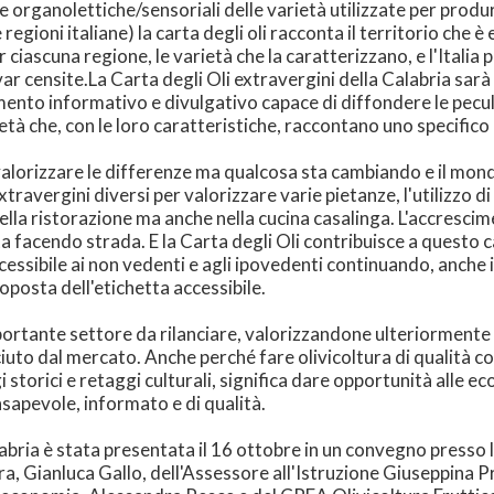
 organolettiche/sensoriali delle varietà utilizzate per produr
 regioni italiane) la carta degli oli racconta il territorio che è
r ciascuna regione, le varietà che la caratterizzano, e l'Italia
r censite.La Carta degli Oli extravergini della Calabria sarà re
umento informativo e divulgativo capace di diffondere le pecul
ietà che, con le loro caratteristiche, raccontano uno specifico
di valorizzare le differenze ma qualcosa sta cambiando e il mo
travergini diversi per valorizzare varie pietanze, l'utilizzo di o
lla ristorazione ma anche nella cucina casalinga. L'accrescim
 sta facendo strada. E la Carta degli Oli contribuisce a questo
sibile ai non vedenti e agli ipovedenti continuando, anche in 
posta dell'etichetta accessibile.
mportante settore da rilanciare, valorizzandone ulteriormente
iuto dal mercato. Anche perché fare olivicoltura di qualità con
storici e retaggi culturali, significa dare opportunità alle ec
sapevole, informato e di qualità.
alabria è stata presentata il 16 ottobre in un convegno presso
ra, Gianluca Gallo, dell'Assessore all'Istruzione Giuseppina 