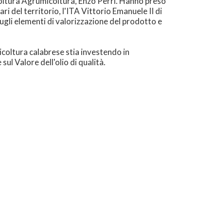
coltura Agrumicoltura, Enzo Perri. Hanno preso
ri del territorio, l'ITA Vittorio Emanuele II di
gli elementi di valorizzazione del prodotto e
vicoltura calabrese stia investendo in
ul Valore dell'olio di qualità.