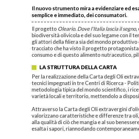
Il nuovo strumento mira a evidenziare ed esal
semplice e immediato, dei consumatori.
Il progetto
Oleario. Dove l'Italia lascia il segno
,
biodiversità olivicola e del suo legame con il ter
gli attori della filiera sia del mondo produttiv
tracciato che ha visto il progetto protagonista d
consumo e di questo alimento nutraceutico, pi
LA STRUTTURA DELLA CARTA
Per la realizzazione della Carta degli Oli extra
tecnici impegnati in tre Centri di Ricerca - Po
metodologia tipica del mondo scientifico, i ric
varietà locali e territorio, mettendolo a dispo
Attraverso la Carta degli Oli extravergini d'oliva
valorizzano caratteristiche e differenze tra ol
alla qualità di ciò che mangia e al suo benesser
esalta i sapori, riannodando contemporaneamente