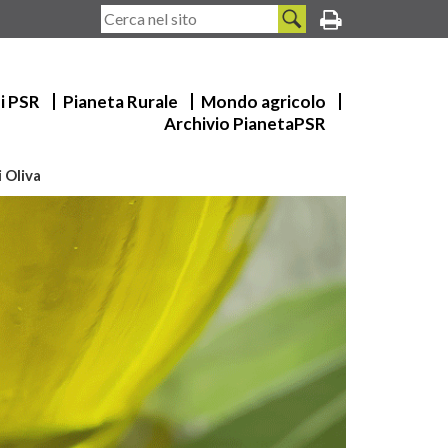
ui PSR
Pianeta Rurale
Mondo agricolo
Archivio PianetaPSR
i Oliva