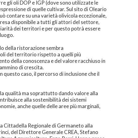
re gli oli DOP e IGP (dove sono utilizzate le
 espressione di quelle cultivar. Sul sito di Oleario
 può contare su una varietà olivicola eccezionale,
sa disponibile a tutti gli attori del settore,
iarità dei territori e per questo potrà essere
 luogo.
ndo della ristorazione sembra
li del territorio rispetto a quelli più
ento della conoscenza e del valore racchiuso in
 cammino di crescita.
questo caso, il percorso di inclusione che il
 la qualità ma soprattutto dando valore alla
tribuisce alla sostenibilità dei sistemi
onomie, anche quelle delle aree più marginali,
 la Cittadella Regionale di Germaneto alla
Princi, del Direttore Generale CREA, Stefano