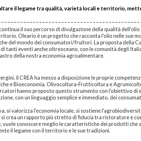
tare il legame tra qualità, varietà locali e territorio, me
 continua il suo percorso di divulgazione della qualità dell'oli
ritorio. Oleario è un progetto che racconta l'olio nelle sue molte
o che del mondo dei consumatori/fruitori. La proposta della Car
i tanti eventi anche oltreoceano, con le comunità degli Italian
lastro della nostra economia agroalimentare.
vergini, il CREA ha messo a disposizione le proprie competenze
litiche e Bioeconomia, Olivocoltura-Frutticoltura e Agrumicolt
ercatori hanno proposto questo strumento con l'obiettivo di e
sizione, con un linguaggio semplice e immediato, dei consumat
, si valorizza l'economia locale, si sostiene l'agrobiodiversità, 
i, si crea un rapporto più stretto di fiducia tra ristoratore 
e, vuole conoscere meglio le caratteristiche dei prodotti che a
 il legame con il territorio e le sue tradizioni.