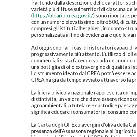
Partendo dalla descrizione delle caratteristiche
varietà più diffuse sui territori di ciascuna delle
(
https://oleario.crea.gov.it/
) sono riportate, pe
con un numero elevatissimo, oltre 500, di cultiva
compresi gli istituti alberghieri, in quanto str
personalizzata al fine di evidenziare quelle var
Ad oggi sono rari i casi di ristoratori capaci 
progressivamente più attento. L'utilizzo di oli ex
commerciali si sta facendo strada nel mondo de
una bottiglia di olio extravergine di qualità si
Lo strumento ideato dal CREA potrà essere acces
CREA ha già da tempo avviato attraverso la pro
La filiera olivicola nazionale rappresenta un i
distintività, un valore che deve essere riconosc
agroambientali, a tutelare e custodire paesaggi 
significa educare i consumatori al consumo con
La Carta degli Oli Extravergini d'oliva della C
presenza dell'Assessore regionale all'agricoltu