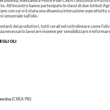
ioeconomia, Alessandra Pesce e del CREA Olivicoltura Frutti
to. All'incontro hanno partecipato le classi di due Istituti Agra
no con cui vi è stata una dinamica interazione soprattutto su
si sensoriale sull'olio.
tanti dei produttori, tutti corali nel sottolineare come l'oli
a necessario lavorare insieme per sensibilizzare e informare s
GLI OLI
ascina
(CREA PB)