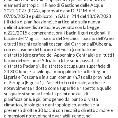
elementi antropici. Il Piano di Gestione delle Acque
2021-2027 (PGA), approvato con D.P.C.M. del
07/06/2023 e pubblicato in G.U. n. 214 del 13/09/2023
(III ciclo di pianificazione), è articolato sulla nuova
delimitazione distrettuale avvenuta con la Legge
n.221/2015 e comprende, ora, i bacini liguri regionali, il
bacino del Magra, il bacino del Serchio, il bacino dell'Arno
e tutti i bacini regionali toscani dal Carrione all'Albegna,
con esclusione del bacino del Fiora (confluito nel
distretto Idrografico dell'Appennino Centrale) e di tutti i
bacini del versante Adriatico (che sono passati al
distretto Padano). Il distretto occupa una superficie di
24.300 kmq e si sviluppa principalmente nelle Regioni
Liguria e Toscana e in alcuni comuni (n.7) della provincia
di Perugia (Figura 1). L'assetto territoriale, anche se
notevolmente ridotto come superficie rispetto a quello
sul quale si sono articolati i primi due cicli di
pianificazione, è più omogeneo dal punto di vista
climatico, idrologico e antropologico, anche se la
presenza di oltre 30 bacini con recapito diretto a mare e
dimensioni notevolmente variabili, rende, nel