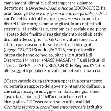
cambiamenti climatici e di ottemperare a quanto
dettato nella
Direttiva Quadro Acque
(2000/60/CE), ha
promosso gli
Osservatori permanenti per gli utilizzi idrici
,
con l'obiettivo di rafforzare la
governance
in ambito
distrettuale e programmarne gli usi, in un contesto di
sostenibilità ambientale, economica e sociale e nel pieno
rispetto delle finalità di raggiungimento degli obiettivi
di qualità dei corpi idrici. Gli Osservatori sono stati
istituiti per ciascuno dei sette Distretti Idrografici
(
Legge 221/2015
) nel luglio 2016, con protocolli di
intesa che hanno coinvolto, oltre alle Autorità di
Distretto, i Ministeri (MASE, MASAF, MIT), gli Istituti di
ricerca (ISPRA, ISTAT, CREA, CNR), le Regioni, l'ANBI e
altri soggetti pubblici e privati competenti in materia.
L'Osservatorio è una struttura operativa permanente
volontaria a supporto del governo integrato dell'acqua
che cura, raccoglie ed aggiorna i dati che riguardano
l'uso e la disponibilità dell'acqua nel distretto
idrografico. Gli Osservatori sono affiancati dal
Comitato tecnico di coordinamento nazionale
, istituito