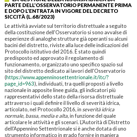
PARTE DELL'OSSERVATORIO PERMANENTE PRIMA
E DOPO L'ENTRATA IN VIGORE DEL DECRETO
SICCITÀ (L.68/2023)
Le attività avviate sul territorio distrettuale a seguito
della costituzione dell'Osservatorio si sono avvalse di
esperienze di analoghe strutture già operanti su alcuni
bacini del distretto, riviste alla luce delle indicazioni del
Protocollo istitutivo del 2016. È stato quindi
predisposto ed approvato il regolamento di
funzionamento, organizzato uno specifico spazio sul
sito del distretto dedicato ai lavori dell'Osservatorio
(
https://www.appenninosettentrionale.it/itc/?
page_id=963
), individuati, tra quelli proposti a livello
nazionale in apposite linee guida, gli indicatori più
rappresentativi dello stato della risorsa distrettuale
attraverso i quali definire il livello di severità idrica,
articolato, nel Protocollo 2016, in
severità idrica
normale, bassa, media e alta
, in funzione del quale
articolare le attività e gli scenari. L'Autorità di Distretto
dell'Appennino Settentrionale si è anche dotata di uno
strumento informatico in grado fornire in maniera