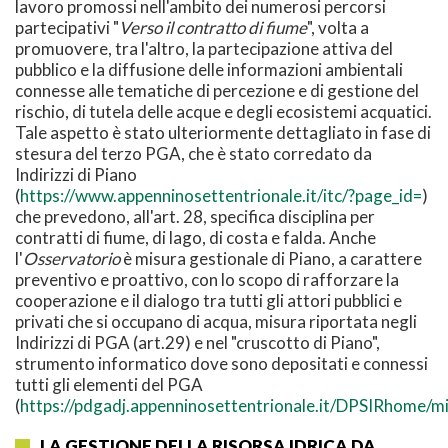
lavoro promossi nell'ambito dei numerosi percorsi
partecipativi "
Verso il contratto di fiume
", volta a
promuovere, tra l'altro, la partecipazione attiva del
pubblico e la diffusione delle informazioni ambientali
connesse alle tematiche di percezione e di gestione del
rischio, di tutela delle acque e degli ecosistemi acquatici.
Tale aspetto è stato ulteriormente dettagliato in fase di
stesura del terzo PGA, che è stato corredato da
Indirizzi di Piano
(
https://www.appenninosettentrionale.it/itc/?page_id=
)
che prevedono, all'art. 28, specifica disciplina per
contratti di fiume, di lago, di costa e falda. Anche
l'
Osservatorio
è misura gestionale di Piano, a carattere
preventivo e proattivo, con lo scopo di rafforzare la
cooperazione e il dialogo tra tutti gli attori pubblici e
privati che si occupano di acqua, misura riportata negli
Indirizzi di PGA (art.29) e nel "cruscotto di Piano",
strumento informatico dove sono depositati e connessi
tutti gli elementi del PGA
(
https://pdgadj.appenninosettentrionale.it/DPSIRhome/
LA GESTIONE DELLA RISORSA IDRICA DA