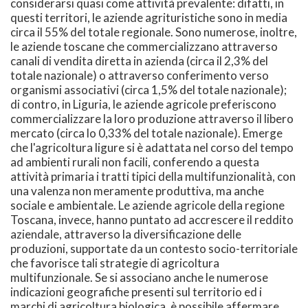
considerarsi quasi come attività prevalente: difatti, in
questi territori, le aziende agrituristiche sono in media
circa il 55% del totale regionale. Sono numerose, inoltre,
le aziende toscane che commercializzano attraverso
canali di vendita diretta in azienda (circa il 2,3% del
totale nazionale) o attraverso conferimento verso
organismi associativi (circa 1,5% del totale nazionale);
di contro, in Liguria, le aziende agricole preferiscono
commercializzare la loro produzione attraverso il libero
mercato (circa lo 0,33% del totale nazionale). Emerge
che l'agricoltura ligure si è adattata nel corso del tempo
ad ambienti rurali non facili, conferendo a questa
attività primaria i tratti tipici della multifunzionalità, con
una valenza non meramente produttiva, ma anche
sociale e ambientale. Le aziende agricole della regione
Toscana, invece, hanno puntato ad accrescere il reddito
aziendale, attraverso la diversificazione delle
produzioni, supportate da un contesto socio-territoriale
che favorisce tali strategie di agricoltura
multifunzionale. Se si associano anche le numerose
indicazioni geografiche presenti sul territorio ed i
marchi di agricoltura biologica, è possibile affermare