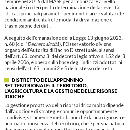
sempre nel 2016 dal MASE per armonizzare a livello
nazionale i criteri per la determinazione della severità
idrica, i principali parametri per monitorare e valutare le
condizioni ambientali e le modalità di validazione e
trasmissione dei dati.
A seguito dell'emanazione della Legge 13 giugno 2023,
n. 68 (c.d. "
Decreto siccità
), l'Osservatorio diviene
organo dell'Autorità di Bacino Distrettuale, ai sensi
dell'art. 63, comma 3, del decreto legislativo n. 152 del 3
aprile 2006, e opera sulla base degli indirizzi adottati ai
sensi dell'art. 63, commi 2 e 5 dello stesso decreto.
DISTRETTO DELL'APPENNINO
SETTENTRIONALE: IL TERRITORIO,
L'AGRICOLTURA E LA GESTIONE DELLE RISORSE
IDRICHE
La gestione proattiva della risorsa idrica molto dipende
dall'adozione di strategie comuni e opportunamente
condivise, strumenti e metodi, nonché da una rigorosa e
puntuale conoscenza del territorio, che è per sua natura
dinamico e mutevole, soprattutto per la presenza di