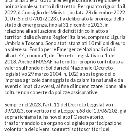
dichiarazione di stato di emergenza idrica regionale e
poi nazionale su tutto il distretto. Per quanto riguarda il
2022, il Consiglio dei Ministri, in data 28 dicembre 2022
(GU n.5 del 07/01/2023), ha deliberato la proroga dello
stato di emergenza, fino al 31 dicembre 2023, in
relazione alla situazione di deficit idrico in atto ai
territori delle diverse Regioni italiane, compreso Liguria,
Umbria e Toscana. Sono stati stanziati 10 milioni di euro
a valere sul Fondo per le Emergenze Nazionali di cui
all'art. 44, comma 1, del Decreto Legislativo n. 1 del
2018. Anche il MASAF ha fornito il proprio contributo a
valere sul Fondo di Solidarietà Nazionale (Decreto
legislativo 29 marzo 2004, n. 102) a sostegno delle
imprese agricole danneggiate da calamità naturali e da
eventi climatici avversi, al fine di indennizzare i danni alle
colture non coperte da polizze assicurative.
Sempre nel 2023, l'art. 11 del Decreto Legislativo n.
39/2023, convertito nella Legge n.68 del 13/06/202, già
sopra richiamata, ha novellato l'Osservatorio,
trasformandolo da organo collegiale a partecipazione
volontaria dei diversi soggetti sottoscrittori dei