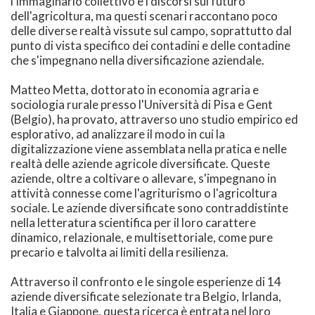
l'immaginario collettivo e i discorsi sul futuro
dell'agricoltura, ma questi scenari raccontano poco
delle diverse realtà vissute sul campo, soprattutto dal
punto di vista specifico dei contadini e delle contadine
che s'impegnano nella diversificazione aziendale.
Matteo Metta, dottorato in economia agraria e
sociologia rurale presso l'Università di Pisa e Gent
(Belgio), ha provato, attraverso uno studio empirico ed
esplorativo, ad analizzare il modo in cui la
digitalizzazione viene assemblata nella pratica e nelle
realtà delle aziende agricole diversificate. Queste
aziende, oltre a coltivare o allevare, s'impegnano in
attività connesse come l'agriturismo o l'agricoltura
sociale. Le aziende diversificate sono contraddistinte
nella letteratura scientifica per il loro carattere
dinamico, relazionale, e multisettoriale, come pure
precario e talvolta ai limiti della resilienza.
Attraverso il confronto e le singole esperienze di 14
aziende diversificate selezionate tra Belgio, Irlanda,
Italia e Giappone, questa ricerca è entrata nel loro