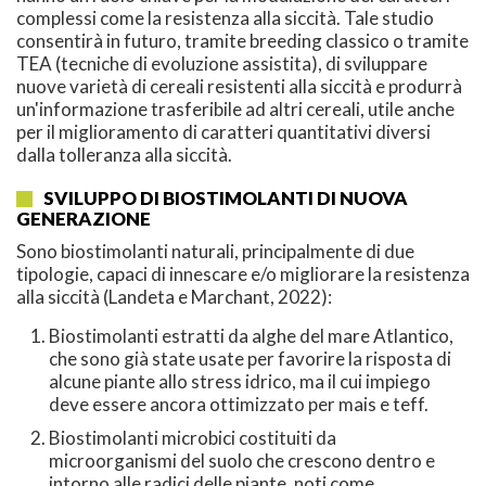
complessi come la resistenza alla siccità. Tale studio
consentirà in futuro, tramite breeding classico o tramite
TEA (tecniche di evoluzione assistita), di sviluppare
nuove varietà di cereali resistenti alla siccità e produrrà
un'informazione trasferibile ad altri cereali, utile anche
per il miglioramento di caratteri quantitativi diversi
dalla tolleranza alla siccità.
SVILUPPO DI BIOSTIMOLANTI DI NUOVA
GENERAZIONE
Sono biostimolanti naturali, principalmente di due
tipologie, capaci di innescare e/o migliorare la resistenza
alla siccità (Landeta e Marchant, 2022):
Biostimolanti estratti da alghe del mare Atlantico,
che sono già state usate per favorire la risposta di
alcune piante allo stress idrico, ma il cui impiego
deve essere ancora ottimizzato per mais e teff.
Biostimolanti microbici costituiti da
microorganismi del suolo che crescono dentro e
intorno alle radici delle piante, noti come