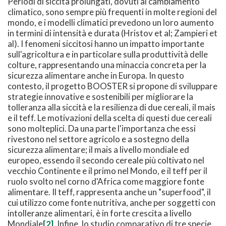
Periodi di siccità prolungati, dovuti al cambiamento
climatico, sono sempre più frequenti in molte regioni del
mondo, e i modelli climatici prevedono un loro aumento
in termini di intensità e durata (Hristov et al; Zampieri et
al). I fenomeni siccitosi hanno un impatto importante
sull'agricoltura e in particolare sulla produttività delle
colture, rappresentando una minaccia concreta per la
sicurezza alimentare anche in Europa. In questo
contesto, il progetto BOOSTER si propone di sviluppare
strategie innovative e sostenibili per migliorare la
tolleranza alla siccità e la resilienza di due cereali, il mais
e il teff. Le motivazioni della scelta di questi due cereali
sono molteplici. Da una parte l'importanza che essi
rivestono nel settore agricolo e a sostegno della
sicurezza alimentare; il mais a livello mondiale ed
europeo, essendo il secondo cereale più coltivato nel
vecchio Continente e il primo nel Mondo, e il teff per il
ruolo svolto nel corno d'Africa come maggiore fonte
alimentare. Il teff, rappresenta anche un "superfood", il
cui utilizzo come fonte nutritiva, anche per soggetti con
intolleranze alimentari, è in forte crescita a livello
Mondiale
[2]
. Infine, lo studio comparativo di tre specie