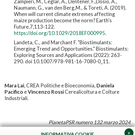
Zampieri, M., Ceglar, A., Dentener, F.,Dosio, A.,
Naumann, G., van den Berg,M., & Toreti, A. (2019).
When will current climate extremes affecting
maize production become the norm? Earth's
Future,7,113-122.
https://doi.org/10.1029/2018EF000995
.
Landeta, C., and Marchant F. "Biostimulants:
Emerging Trend and Opportunities." Biostimulants:
Exploring Sources and Applications (2022): 263-
290. doi 10.1007/978-981-16-7080-0_11.
Mara Lai
, CREA Politiche e Bioeconomia,
Daniela
Pacifico
e
Vincenzo Rossi
Cerealicoltura e Colture
Industriali.
PianetaPSR numero 132 marzo 2024
x
INFORMATIVA COOKIE