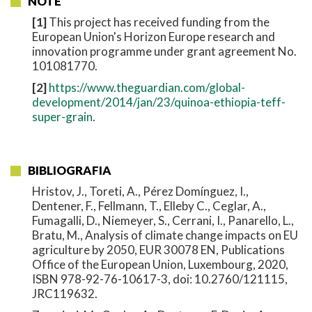
NOTE
[1]
This project has received funding from the
European Union's Horizon Europe research and
innovation programme under grant agreement No.
101081770.
[2]
https://www.theguardian.com/global-
development/2014/jan/23/quinoa-ethiopia-teff-
super-grain
.
BIBLIOGRAFIA
Hristov, J., Toreti, A., Pérez Domínguez, I.,
Dentener, F., Fellmann, T., Elleby C., Ceglar, A.,
Fumagalli, D., Niemeyer, S., Cerrani, I., Panarello, L.,
Bratu, M., Analysis of climate change impacts on EU
agriculture by 2050, EUR 30078 EN, Publications
Office of the European Union, Luxembourg, 2020,
ISBN 978-92-76-10617-3, doi: 10.2760/121115,
JRC119632.