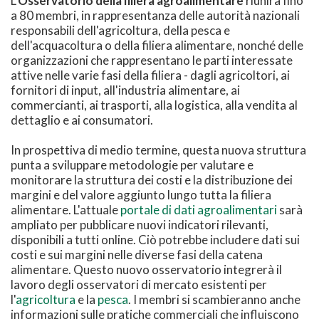
L'
Osservatorio della filiera agroalimentare
riunirà fino
a 80 membri, in rappresentanza delle autorità nazionali
responsabili dell'agricoltura, della pesca e
dell'acquacoltura o della filiera alimentare, nonché delle
organizzazioni che rappresentano le parti interessate
attive nelle varie fasi della filiera - dagli agricoltori, ai
fornitori di input, all'industria alimentare, ai
commercianti, ai trasporti, alla logistica, alla vendita al
dettaglio e ai consumatori.
In prospettiva di medio termine, questa nuova struttura
punta a sviluppare metodologie per valutare e
monitorare la struttura dei costi e la distribuzione dei
margini e del valore aggiunto lungo tutta la filiera
alimentare. L'attuale
portale di dati agroalimentari
sarà
ampliato per pubblicare nuovi indicatori rilevanti,
disponibili a tutti online. Ciò potrebbe includere dati sui
costi e sui margini nelle diverse fasi della catena
alimentare. Questo nuovo osservatorio integrerà il
lavoro degli osservatori di mercato esistenti per
l'
agricoltura
e la
pesca
. I membri si scambieranno anche
informazioni sulle pratiche commerciali che influiscono