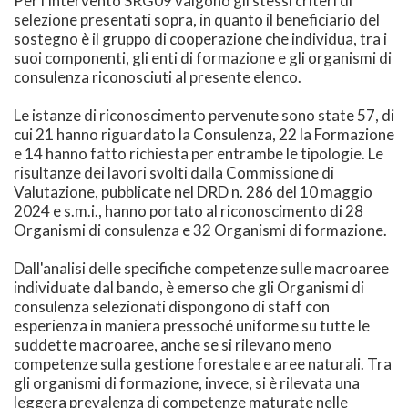
Per l'intervento SRG09 valgono gli stessi criteri di
selezione presentati sopra, in quanto il beneficiario del
sostegno è il gruppo di cooperazione che individua, tra i
suoi componenti, gli enti di formazione e gli organismi di
consulenza riconosciuti al presente elenco.
Le istanze di riconoscimento pervenute sono state 57, di
cui 21 hanno riguardato la Consulenza, 22 la Formazione
e 14 hanno fatto richiesta per entrambe le tipologie. Le
risultanze dei lavori svolti dalla Commissione di
Valutazione, pubblicate nel DRD n. 286 del 10 maggio
2024 e s.m.i., hanno portato al riconoscimento di 28
Organismi di consulenza e 32 Organismi di formazione.
Dall'analisi delle specifiche competenze sulle macroaree
individuate dal bando, è emerso che gli Organismi di
consulenza selezionati dispongono di staff con
esperienza in maniera pressoché uniforme su tutte le
suddette macroaree, anche se si rilevano meno
competenze sulla gestione forestale e aree naturali. Tra
gli organismi di formazione, invece, si è rilevata una
leggera prevalenza di competenze maturate nelle