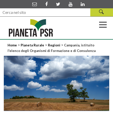
>
>
>
Home
Pianeta Rurale
Regioni
Campania, istituito
l'elenco degli Organismi di Formazione e di Consulenza