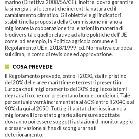
marino (Direttiva 2008/56/CE). Inoltre, dovrà garantire
la sinergia tra le tematiche inerenti la natura ed il
cambiamento climatico. Gli obiettivi e gli indicatori
stabiliti nella proposta della Commissione mirano a
migliorare la cooperazione tra le azioni in materia di
biodiversità e quelle relative ad altre politiche dell'UE
come, ad esempio, la Politica agricola comune e il
Regolamento UE n. 2018/1999, cd. Normativa europea
sul clima, in corso di revisione ed approvazione.
COSA PREVEDE
Il Regolamento prevede, entro il 2030, sia il ripristino
del 20% delle aree marittime e terrestri presenti in
Europa che il miglioramento del 30% degli ecosistemi
degradati o che non presentano buone condizioni. Tale
percentuale verrà incrementata al 60% entro il 2040 e al
90% da qui al 2050. Tutti gli habitat che riusciranno a
migliorare il loro stato grazie alle misure adottate
dovranno poi essere soggetti ad azioni di monitoraggio
e preservazione al fine di scongiurarne il
deterioramento.