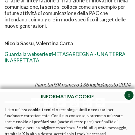
Grazie all'integrazione di tradizione e innovazione nella
comunicazione, la serie si colloca come un esempio per
future attività di comunicazione della PAC che
intendano coinvolgere in modo specifico il target delle
nuove generazioni.
Nicola Sassu, Valentina Carta
Guarda la webserie #METASARDEGNA - UNA TERRA
INASPETTATA
PianetaPSR numero 136 luglio/agosto 2024
x
INFORMATIVA COOKIE
Il sito utilizza
cookie tecnici
o tecnologie simili
necessari
per
funzionare correttamente. Con il tuo consenso, vorremmo utilizzare
anche
cookie di profilazione
(anche di terze parti) per finalità di
marketing o per una migliore esperienza. Se
chiudi
questo messaggio,
tramite la
X
in alto a destra, accetti solo i cookie necessari.