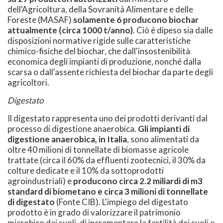
dell'Agricoltura, della Sovranità Alimentare e delle
Foreste (MASAF)
solamente 6 producono biochar
attualmente (circa 1000 t/anno)
. Ciò è dipeso sia dalle
disposizioni normative rigide sulle caratteristiche
chimico-fisiche del biochar, che dall'insostenibilità
economica degli impianti di produzione, nonché dalla
scarsa o dall'assente richiesta del biochar da parte degli
agricoltori.
Digestato
Il digestato rappresenta uno dei prodotti derivanti dal
processo di digestione anaerobica.
Gli impianti di
digestione anaerobica, in Italia
, sono alimentati da
oltre 40 milioni di tonnellate di biomasse agricole
trattate (circa il 60% da effluenti zootecnici, il 30% da
colture dedicate e il 10% da sottoprodotti
agroindustriali) e
producono circa 2.2 miliardi di m3
standard di biometano e circa 3 milioni di tonnellate
di digestato
(Fonte CIB). L'impiego del digestato
prodotto è in grado di valorizzare il patrimonio
microbico dei suoli, di incrementare la fertilità dei suoli e