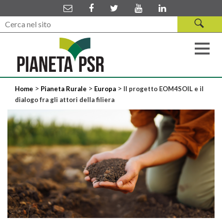
>
>
>
Home
Pianeta Rurale
Europa
Il progetto EOM4SOIL e il
dialogo fra gli attori della filiera