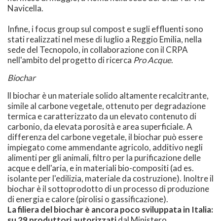
Navicella.
Infine, i focus group sul compost e sugli effluenti sono
stati realizzati nel mese di luglio a Reggio Emilia, nella
sede del Tecnopolo, in collaborazione con il CRPA
nell'ambito del progetto di ricerca
Pro Acque
.
Biochar
ll biochar è un materiale solido altamente recalcitrante,
simile al carbone vegetale, ottenuto per degradazione
termica e caratterizzato da un elevato contenuto di
carbonio, da elevata porosità e area superficiale. A
differenza del carbone vegetale, il biochar può essere
impiegato come ammendante agricolo, additivo negli
alimenti per gli animali, filtro per la purificazione delle
acque e dell'aria, e in materiali bio-compositi (ad es.
isolante per l'edilizia, materiale da costruzione). Inoltre il
biochar è il sottoprodotto di un processo di produzione
di energia e calore (pirolisi o gassificazione).
La filiera del biochar è ancora poco sviluppata in Italia:
su 29 produttori autorizzati
dal Ministero