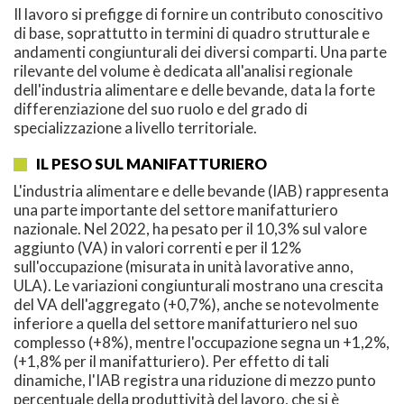
Il lavoro si prefigge di fornire un contributo conoscitivo
di base, soprattutto in termini di quadro strutturale e
andamenti congiunturali dei diversi comparti. Una parte
rilevante del volume è dedicata all'analisi regionale
dell'industria alimentare e delle bevande, data la forte
differenziazione del suo ruolo e del grado di
specializzazione a livello territoriale.
IL PESO SUL MANIFATTURIERO
L'industria alimentare e delle bevande (IAB) rappresenta
una parte importante del settore manifatturiero
nazionale. Nel 2022, ha pesato per il 10,3% sul valore
aggiunto (VA) in valori correnti e per il 12%
sull'occupazione (misurata in unità lavorative anno,
ULA). Le variazioni congiunturali mostrano una crescita
del VA dell'aggregato (+0,7%), anche se notevolmente
inferiore a quella del settore manifatturiero nel suo
complesso (+8%), mentre l'occupazione segna un +1,2%,
(+1,8% per il manifatturiero). Per effetto di tali
dinamiche, l'IAB registra una riduzione di mezzo punto
percentuale della produttività del lavoro, che si è