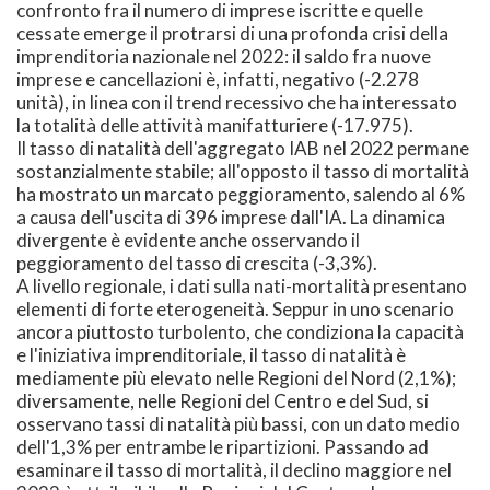
confronto fra il numero di imprese iscritte e quelle
cessate emerge il protrarsi di una profonda crisi della
imprenditoria nazionale nel 2022: il saldo fra nuove
imprese e cancellazioni è, infatti, negativo (-2.278
unità), in linea con il trend recessivo che ha interessato
la totalità delle attività manifatturiere (-17.975).
Il tasso di natalità dell'aggregato IAB nel 2022 permane
sostanzialmente stabile; all'opposto il tasso di mortalità
ha mostrato un marcato peggioramento, salendo al 6%
a causa dell'uscita di 396 imprese dall'IA. La dinamica
divergente è evidente anche osservando il
peggioramento del tasso di crescita (-3,3%).
A livello regionale, i dati sulla nati-mortalità presentano
elementi di forte eterogeneità. Seppur in uno scenario
ancora piuttosto turbolento, che condiziona la capacità
e l'iniziativa imprenditoriale, il tasso di natalità è
mediamente più elevato nelle Regioni del Nord (2,1%);
diversamente, nelle Regioni del Centro e del Sud, si
osservano tassi di natalità più bassi, con un dato medio
dell'1,3% per entrambe le ripartizioni. Passando ad
esaminare il tasso di mortalità, il declino maggiore nel