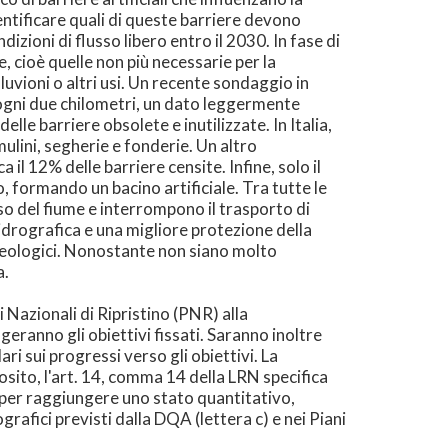
entificare quali di queste barriere devono
izioni di flusso libero entro il 2030. In fase di
 cioè quelle non più necessarie per la
luvioni o altri usi. Un recente sondaggio in
a ogni due chilometri, un dato leggermente
le barriere obsolete e inutilizzate. In Italia,
mulini, segherie e fonderie. Un altro
 il 12% delle barriere censite. Infine, solo il
o, formando un bacino artificiale. Tra tutte le
o del fiume e interrompono il trasporto di
idrografica e una migliore protezione della
rogeologici. Nonostante non siano molto
a.
 Nazionali di Ripristino (PNR) alla
anno gli obiettivi fissati. Saranno inoltre
ri sui progressi verso gli obiettivi. La
osito, l'art. 14, comma 14 della LRN specifica
 per raggiungere uno stato quantitativo,
grafici previsti dalla DQA (lettera c) e nei Piani