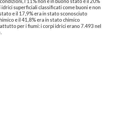
 condizioni, l'11% non è in buono stato e il 20%
rici superficiali classificati come buoni e non
 stato e il 17,9% era in stato sconosciuto
himico e il 41,8% era in stato chimico
tutto per i fiumi: i corpi idrici erano 7.493 nel
.