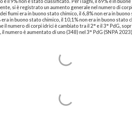
e il 9% non è stato classificato. Per i laghi, il 69% è in buone
e, si è registrato un aumento generale nel numero di corpi id
 dei fiumi era in buono stato chimico, il 6,8% non era in buono
 era in buono stato chimico, il 10,1% non era in buono stato c
 numero di corpi idrici è cambiato tra il 2° e il 3° PdG, soprat
hi, il numero è aumentato di uno (348) nel 3° PdG (SNPA 2023)