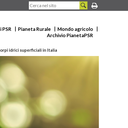
ui PSR
Pianeta Rurale
Mondo agricolo
Archivio PianetaPSR
i idrici superficiali in Italia