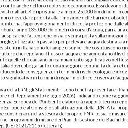
endo conto anche del loro ruolo socioeconomico. Essi devono id
isti dall'art. 4 e ripristinare almeno 25.000 km di fiumi in cond
bro deve dare priorità alla rimozione delle barriere obsolete,
e interna, l'approvvigionamento idrico, la protezione dalle al
tribuite lungo 135.000 chilometri di corsi d'acqua, pari a un
uspica che l'attenzione iniziale venga posta sulla rimozione del
briglie, utilizzate in passato per prelevare acqua destinata a 
stenti in Italia sono le rampe o soglie, che costituiscono circa
strutture che regolano il flusso d'acqua e ne aumentano il livell
te quelle che causano un cambiamento significativo nel fluss
 Italia dovrebbe garantire una maggiore continuità della rete 
e riducendo le conseguenze in termini di rischi ecologici e id
o significativo in termini di risparmio idrico e riserva d'acqu
 della LRN, gli Stati membri sono tenuti a presentare i Piani
ore del Regolamento (giugno 2026), indicando come raggiunger
Agenzia Europea dell'Ambiente elaborerà rapporti tecnici regola
o Europeo e al Consiglio sull'attuazione della LRN. A tal prop
 considerare nella stesura del proprio PNR, ossia le misure
i nei programmi di misure dei Piani di Gestione dei Bacini Idro
eg. (UE) 2021/2115 (lettera h).