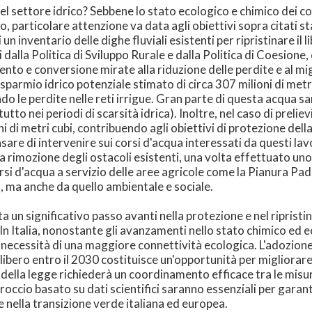
nel settore idrico? Sebbene lo stato ecologico e chimico dei cor
o, particolare attenzione va data agli obiettivi sopra citati stab
 inventario delle dighe fluviali esistenti per ripristinare il l
 dalla Politica di Sviluppo Rurale e dalla Politica di Coesione, 
o e conversione mirate alla riduzione delle perdite e al migl
armio idrico potenziale stimato di circa 307 milioni di metri c
do le perdite nelle reti irrigue. Gran parte di questa acqua sa
utto nei periodi di scarsità idrica). Inoltre, nel caso di prelie
oni di metri cubi, contribuendo agli obiettivi di protezione del
nsare di intervenire sui corsi d'acqua interessati da questi
lla rimozione degli ostacoli esistenti, una volta effettuato uno
 corsi d'acqua a servizio delle aree agricole come la Pianura Pa
, ma anche da quello ambientale e sociale.
a un significativo passo avanti nella protezione e nel riprist
 In Italia, nonostante gli avanzamenti nello stato chimico ed ec
 necessità di una maggiore connettività ecologica. L'adozione 
o libero entro il 2030 costituisce un'opportunità per migliorare
 della legge richiederà un coordinamento efficace tra le misur
ccio basato su dati scientifici saranno essenziali per garanti
e nella transizione verde italiana ed europea.