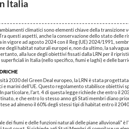
n Italia
 ai cambiamenti climatici sono elementi chiave della transizion
ra questi aspetti, anche la conservazione dello stato delle ri
ta in vigore ad agosto 2024 con il Reg (UE) 2024/1991, semb
e degli habitat naturali europei e, non da ultimo, la salvaguard
to, alla luce degli obiettivi fissati dalla LRN per il riprist
uperficiali in Italia (nello specifico, fiumi e laghi) e delle ba
IDRICHE
rsità 2030 del Green Deal europeo, la LRN è stata progettata p
lci e marini dell'UE. Questo regolamento stabilisce obiettivi
. In particolare, l'art. 4 di questa legge richiede che entro il 2
istinato, e che entro lo stesso anno gli Stati membri diano prior
e ad almeno il 60% degli stessi tipi di habitat entro il 2040
le dei fiumi e delle funzioni naturali delle piane alluvionali" è
iali tout court. Si richiede agli Stati Membri di compilare un ele