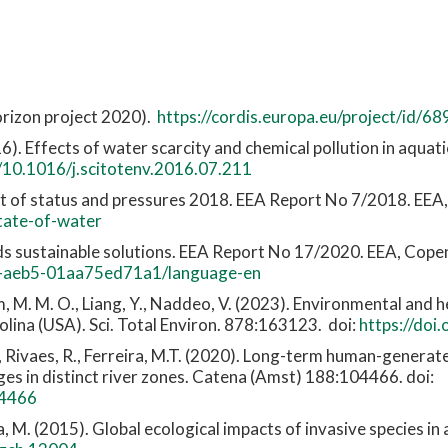
orizon project 2020).
https://cordis.europa.eu/project/id/68
6). Effects of water scarcity and chemical pollution in aquati
g/10.1016/j.scitotenv.2016.07.211
t of status and pressures 2018. EEA Report No 7/2018. EEA
tate-of-water
ds sustainable solutions. EEA Report No 17/2020. EEA, Cop
eb-aeb5-01aa75ed71a1/language-en
m, M. M. O., Liang, Y., Naddeo, V. (2023). Environmental and 
ina (USA). Sci. Total Environ. 878:163123. doi:
https://doi
., Rivaes, R., Ferreira, M.T. (2020). Long-term human-generat
ges in distinct river zones. Catena (Amst) 188:104466. doi:
04466
ila, M. (2015). Global ecological impacts of invasive species i