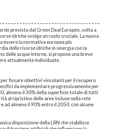
e verde prevista dal Green Deal Europeo, volta a
sorse idriche svolge un ruolo cruciale. La nuova
ra essere la normativa europea più
ia delle risorse idriche in sinergia con la
ino delle acque interne, si propone una breve
rriere attualmente individuate.
er fissare obiettivi vincolanti per il recupero
 specifici da implementare progressivamente per
030, almeno il 30% della superficie totale di tutti
ità al ripristino delle aree incluse nella rete
 e ad almeno il 90% entro il 2050, con alcune
 l'unica disposizione della LRN che stabilisce
nco di barriere artificiali che influenzano la