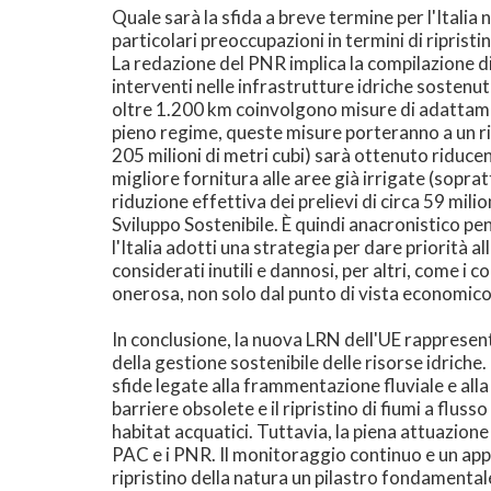
Quale sarà la sfida a breve termine per l'Italia 
particolari preoccupazioni in termini di ripristin
La redazione del PNR implica la compilazione di un
interventi nelle infrastrutture idriche sostenuti
oltre 1.200 km coinvolgono misure di adattament
pieno regime, queste misure porteranno a un risp
205 milioni di metri cubi) sarà ottenuto riducen
migliore fornitura alle aree già irrigate (sopratt
riduzione effettiva dei prelievi di circa 59 mili
Sviluppo Sostenibile. È quindi anacronistico pe
l'Italia adotti una strategia per dare priorità a
considerati inutili e dannosi, per altri, come i
onerosa, non solo dal punto di vista economico
In conclusione, la nuova LRN dell'UE rappresent
della gestione sostenibile delle risorse idriche.
sfide legate alla frammentazione fluviale e alla
barriere obsolete e il ripristino di fiumi a fluss
habitat acquatici. Tuttavia, la piena attuazione
PAC e i PNR. Il monitoraggio continuo e un appro
ripristino della natura un pilastro fondamental