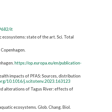
9682/it
c ecosystems: state of the art. Sci. Total
, Copenhagen.
enhagen.
https://op.europa.eu/en/publication-
health impacts of PFAS: Sources, distribution
.org/10.1016/j.scitotenv.2023.163123
ed alterations of Tagus River: effects of
n aquatic ecosystems. Glob. Chang. Biol.