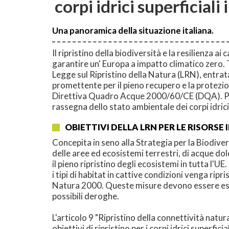
corpi idrici superficiali i
Una panoramica della situazione italiana.
Il ripristino della biodiversità e la resilienza
garantire un' Europa a impatto climatico zero. T
Legge sul Ripristino della Natura (LRN), entra
promettente per il pieno recupero e la protezion
Direttiva Quadro Acque 2000/60/CE (DQA). Pertan
rassegna dello stato ambientale dei corpi idrici s
OBIETTIVI DELLA LRN PER LE RISORSE 
Concepita in seno alla Strategia per la Biodive
delle aree ed ecosistemi terrestri, di acque do
il pieno ripristino degli ecosistemi in tutta l'UE
i tipi di habitat in cattive condizioni venga ripr
Natura 2000. Queste misure devono essere estes
possibili deroghe.
L'articolo 9 "Ripristino della connettività natura
obiettivi di ripristino per i corpi idrici superfic