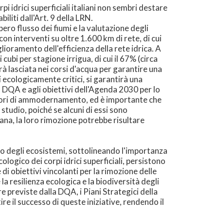
pi idrici superficiali italiani non sembri destare
iliti dall'Art. 9 della LRN.
ibero flusso dei fiumi e la valutazione degli
con interventi su oltre 1.600 km di rete, di cui
ioramento dell'efficienza della rete idrica. A
ubi per stagione irrigua, di cui il 67% (circa
rà lasciata nei corsi d'acqua per garantire una
vi ecologicamente critici, si garantirà una
la DQA e agli obiettivi dell'Agenda 2030 per lo
 lavori di ammodernamento, ed è importante che
 studio, poiché se alcuni di essi sono
dana, la loro rimozione potrebbe risultare
ino degli ecosistemi, sottolineando l'importanza
ologico dei corpi idrici superficiali, persistono
di obiettivi vincolanti per la rimozione delle
 la resilienza ecologica e la biodiversità degli
e previste dalla DQA, i Piani Strategici della
re il successo di queste iniziative, rendendo il