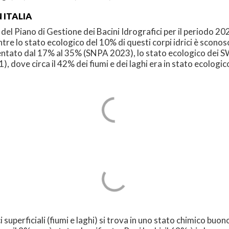
N ITALIA
 del Piano di Gestione dei Bacini Idrografici per il periodo 202
ntre lo stato ecologico del 10% di questi corpi idrici è scon
entato dal 17% al 35% (SNPA 2023), lo stato ecologico dei S
, dove circa il 42% dei fiumi e dei laghi era in stato ecolog
i superficiali (fiumi e laghi) si trova in uno stato chimico buono.