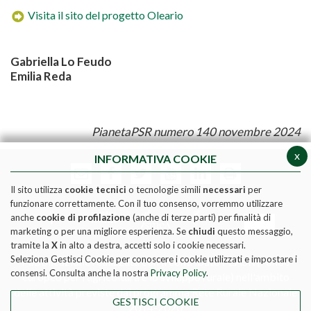
Visita il sito del progetto Oleario
Gabriella Lo Feudo
Emilia Reda
PianetaPSR numero 140 novembre 2024
x
INFORMATIVA COOKIE
Il sito utilizza
cookie tecnici
o tecnologie simili
necessari
per
funzionare correttamente. Con il tuo consenso, vorremmo utilizzare
anche
cookie di profilazione
(anche di terze parti) per finalità di
marketing o per una migliore esperienza. Se
chiudi
questo messaggio,
tramite la
X
in alto a destra, accetti solo i cookie necessari.
Seleziona Gestisci Cookie per conoscere i cookie utilizzati e impostare i
Pubblicazione realizzata con il contributo FEASR (Fondo
consensi. Consulta anche la nostra
Privacy Policy
.
europeo per l'agricoltura e lo sviluppo rurale) nell'ambito
delle attività previste dal programma Rete Rurale Nazionale
GESTISCI COOKIE
2014-2020