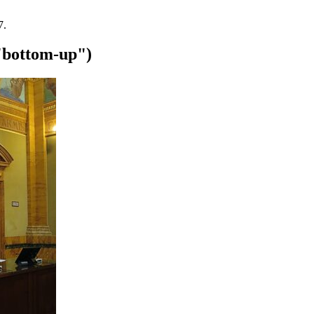
7.
("bottom-up")