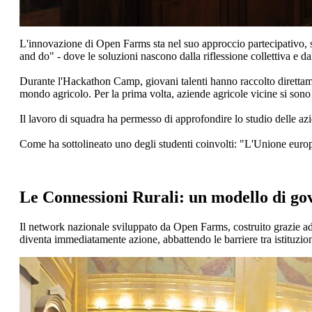
L'innovazione di Open Farms sta nel suo approccio partecipativo, sos
and do" - dove le soluzioni nascono dalla riflessione collettiva e dal
Durante l'Hackathon Camp, giovani talenti hanno raccolto direttamente
mondo agricolo. Per la prima volta, aziende agricole vicine si sono 
Il lavoro di squadra ha permesso di approfondire lo studio delle azie
Come ha sottolineato uno degli studenti coinvolti: "L'Unione europea
Le Connessioni Rurali: un modello di go
Il network nazionale sviluppato da Open Farms, costruito grazie ad 
diventa immediatamente azione, abbattendo le barriere tra istituzi