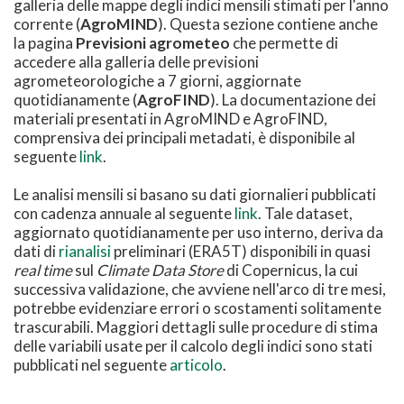
galleria delle mappe degli indici mensili stimati per l'anno
corrente (
AgroMIND
). Questa sezione contiene anche
la pagina
Previsioni agrometeo
che permette di
accedere alla galleria delle previsioni
agrometeorologiche a 7 giorni, aggiornate
quotidianamente (
AgroFIND
). La documentazione dei
materiali presentati in AgroMIND e AgroFIND,
comprensiva dei principali metadati, è disponibile al
seguente
link
.
Le analisi mensili si basano su dati giornalieri pubblicati
con cadenza annuale al seguente
link
. Tale dataset,
aggiornato quotidianamente per uso interno, deriva da
dati di
rianalisi
preliminari (ERA5T) disponibili in quasi
real time
sul
Climate Data Store
di Copernicus, la cui
successiva validazione, che avviene nell'arco di tre mesi,
potrebbe evidenziare errori o scostamenti solitamente
trascurabili. Maggiori dettagli sulle procedure di stima
delle variabili usate per il calcolo degli indici sono stati
pubblicati nel seguente
articolo
.