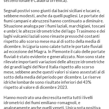
settentrionale e Calabria tirrenica).
Segnali postivi sono giunti dai bacini siciliani e lucani e,
sebbene modesti, anche da quelli pugliesi. Le portate dei
fiumi campani e abruzzesi hanno continuato a diminuire.
Situazione analoga per i fiumi laziali, marchigiani, toscani
e umbri; le altezze idrometriche del lago Trasimeno e dei
laghi vulcanici laziali sono rimaste pressoché costanti
rispetto allo scorso mese ma al di sotto della media di
dicembre. In Liguria sono calate tutte le portate fluviali
ad eccezione del Magra. In Piemonte il calo delle portate
fluviali è stato evidente e generalizzato. Non sono state
rilevate importanti variazioni delle altezze idrometriche
dei grandi laghi del Nord Italia rispetto allo scorso
mese, sebbene anche questi valori si siano assestati al di
sotto della media del periodo per dicembre. Le riserve
idriche lombarde sono risultate inferiori del 43%
rispetto al valore di dicembre 2023.
Hanno mostrato una decrescita netta tutti i livelli
idrometrici dei fiumi emiliano-romagnoli, e
analogamente anche quelli veneti. Unica nota positiva