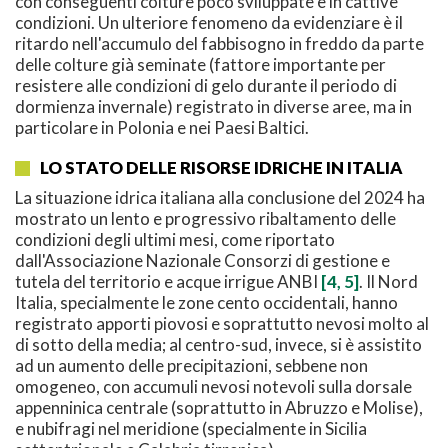
con conseguenti colture poco sviluppate e in cattive
condizioni. Un ulteriore fenomeno da evidenziare è il
ritardo nell'accumulo del fabbisogno in freddo da parte
delle colture già seminate (fattore importante per
resistere alle condizioni di gelo durante il periodo di
dormienza invernale) registrato in diverse aree, ma in
particolare in Polonia e nei Paesi Baltici.
LO STATO DELLE RISORSE IDRICHE IN ITALIA
La situazione idrica italiana alla conclusione del 2024 ha
mostrato un lento e progressivo ribaltamento delle
condizioni degli ultimi mesi, come riportato
dall'Associazione Nazionale Consorzi di gestione e
tutela del territorio e acque irrigue ANBI
[4, 5]
. Il Nord
Italia, specialmente le zone cento occidentali, hanno
registrato apporti piovosi e soprattutto nevosi molto al
di sotto della media; al centro-sud, invece, si è assistito
ad un aumento delle precipitazioni, sebbene non
omogeneo, con accumuli nevosi notevoli sulla dorsale
appenninica centrale (soprattutto in Abruzzo e Molise),
e nubifragi nel meridione (specialmente in Sicilia