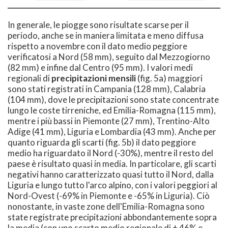
In generale, le piogge sono risultate scarse per il
periodo, anche se in maniera limitata e meno diffusa
rispetto a novembre con il dato medio peggiore
verificatosi a Nord (58 mm), seguito dal Mezzogiorno
(82 mm) e infine dal Centro (95 mm). I valori medi
regionali di
precipitazioni mensili
(fig. 5a) maggiori
sono stati registrati in Campania (128 mm), Calabria
(104 mm), dove le precipitazioni sono state concentrate
lungo le coste tirreniche, ed Emilia-Romagna (115 mm),
mentre i più bassi in Piemonte (27 mm), Trentino-Alto
Adige (41 mm), Liguria e Lombardia (43 mm). Anche per
quanto riguarda gli scarti (fig. 5b) il dato peggiore
medio ha riguardato il Nord (-30%), mentre il resto del
paese è risultato quasi in media. In particolare, gli scarti
negativi hanno caratterizzato quasi tutto il Nord, dalla
Liguria e lungo tutto l'arco alpino, con i valori peggiori al
Nord-Ovest (-69% in Piemonte e -65% in Liguria). Ciò
nonostante, in vaste zone dell'Emilia-Romagna sono
state registrate precipitazioni abbondantemente sopra
la media (con uno scarto medio regionale di + 46% e