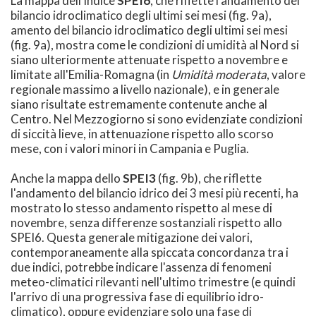
La mappa dell'indice
SPEI6
, che riflette l'andamento del
bilancio idroclimatico degli ultimi sei mesi (fig. 9a),
amento del bilancio idroclimatico degli ultimi sei mesi
(fig. 9a), mostra come le condizioni di umidità al Nord si
siano ulteriormente attenuate rispetto a novembre e
limitate all'Emilia-Romagna (in
Umidità moderata
, valore
regionale massimo a livello nazionale), e in generale
siano risultate estremamente contenute anche al
Centro. Nel Mezzogiorno si sono evidenziate condizioni
di siccità lieve, in attenuazione rispetto allo scorso
mese, con i valori minori in Campania e Puglia.
Anche la mappa dello
SPEI3
(fig. 9b), che riflette
l'andamento del bilancio idrico dei 3 mesi più recenti, ha
mostrato lo stesso andamento rispetto al mese di
novembre, senza differenze sostanziali rispetto allo
SPEI6. Questa generale mitigazione dei valori,
contemporaneamente alla spiccata concordanza tra i
due indici, potrebbe indicare l'assenza di fenomeni
meteo-climatici rilevanti nell'ultimo trimestre (e quindi
l'arrivo di una progressiva fase di equilibrio idro-
climatico), oppure evidenziare solo una fase di