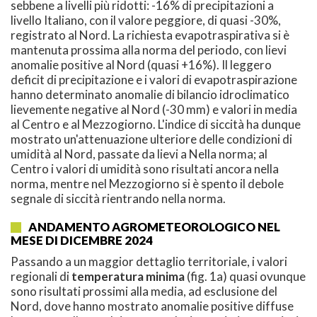
sebbene a livelli più ridotti: -16% di precipitazioni a
livello Italiano, con il valore peggiore, di quasi -30%,
registrato al Nord. La richiesta evapotraspirativa si è
mantenuta prossima alla norma del periodo, con lievi
anomalie positive al Nord (quasi +16%). Il leggero
deficit di precipitazione e i valori di evapotraspirazione
hanno determinato anomalie di bilancio idroclimatico
lievemente negative al Nord (-30 mm) e valori in media
al Centro e al Mezzogiorno. L'indice di siccità ha dunque
mostrato un'attenuazione ulteriore delle condizioni di
umidità al Nord, passate da lievi a Nella norma; al
Centro i valori di umidità sono risultati ancora nella
norma, mentre nel Mezzogiorno si è spento il debole
segnale di siccità rientrando nella norma.
ANDAMENTO AGROMETEOROLOGICO NEL
MESE DI DICEMBRE 2024
Passando a un maggior dettaglio territoriale, i valori
regionali di
temperatura minima
(fig. 1a) quasi ovunque
sono risultati prossimi alla media, ad esclusione del
Nord, dove hanno mostrato anomalie positive diffuse