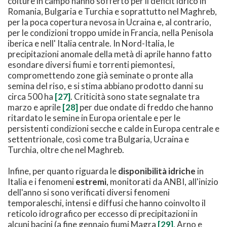
colture in campo hanno sofferto per il deficit idrico in
Romania, Bulgaria e Turchia e soprattutto nel Maghreb,
per la poca copertura nevosa in Ucraina e, al contrario,
per le condizioni troppo umide in Francia, nella Penisola
iberica e nell' Italia centrale. In Nord-Italia, le
precipitazioni anomale della metà di aprile hanno fatto
esondare diversi fiumi e torrenti piemontesi,
compromettendo zone già seminate o pronte alla
semina del riso, e si stima abbiano prodotto danni su
circa 500 ha
[27]
. Criticità sono state segnalate tra
marzo e aprile
[28]
per due ondate di freddo che hanno
ritardato le semine in Europa orientale e per le
persistenti condizioni secche e calde in Europa centrale e
settentrionale, così come tra Bulgaria, Ucraina e
Turchia, oltre che nel Maghreb.
Infine, per quanto riguarda le
disponibilità idriche
in
Italia e i fenomeni
estremi
, monitorati da ANBI, all'inizio
dell'anno si sono verificati diversi fenomeni
temporaleschi, intensi e diffusi che hanno coinvolto il
reticolo idrografico per eccesso di precipitazioni in
alcuni bacini (a fine gennaio fiumi Magra
[29]
, Arno e