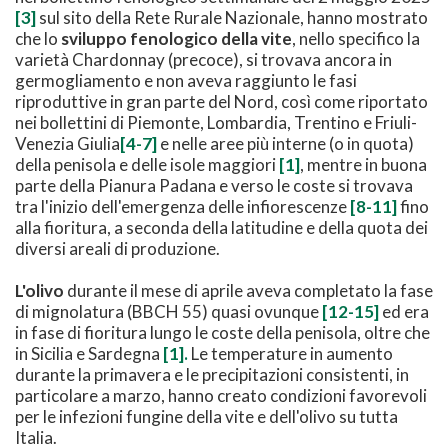
[3]
sul sito della Rete Rurale Nazionale, hanno mostrato
che lo
sviluppo fenologico della vite
, nello specifico la
varietà Chardonnay (precoce), si trovava ancora in
germogliamento e non aveva raggiunto le fasi
riproduttive in gran parte del Nord, così come riportato
nei bollettini di Piemonte, Lombardia, Trentino e Friuli-
Venezia Giulia
[4-7]
e nelle aree più interne (o in quota)
della penisola e delle isole maggiori
[1]
, mentre in buona
parte della Pianura Padana e verso le coste si trovava
tra l'inizio dell'emergenza delle infiorescenze
[8-11]
fino
alla fioritura, a seconda della latitudine e della quota dei
diversi areali di produzione.
L'olivo
durante il mese di aprile aveva completato la fase
di mignolatura (BBCH 55) quasi ovunque
[12-15]
ed era
in fase di fioritura lungo le coste della penisola, oltre che
in Sicilia e Sardegna
[1].
Le temperature in aumento
durante la primavera e le precipitazioni consistenti, in
particolare a marzo, hanno creato condizioni favorevoli
per le infezioni fungine della vite e dell'olivo su tutta
Italia.