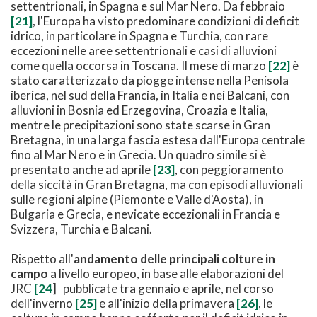
settentrionali, in Spagna e sul Mar Nero. Da febbraio
[21]
, l'Europa ha visto predominare condizioni di deficit
idrico, in particolare in Spagna e Turchia, con rare
eccezioni nelle aree settentrionali e casi di alluvioni
come quella occorsa in Toscana. Il mese di marzo
[22]
è
stato caratterizzato da piogge intense nella Penisola
iberica, nel sud della Francia, in Italia e nei Balcani, con
alluvioni in Bosnia ed Erzegovina, Croazia e Italia,
mentre le precipitazioni sono state scarse in Gran
Bretagna, in una larga fascia estesa dall'Europa centrale
fino al Mar Nero e in Grecia. Un quadro simile si è
presentato anche ad aprile
[23]
, con peggioramento
della siccità in Gran Bretagna, ma con episodi alluvionali
sulle regioni alpine (Piemonte e Valle d'Aosta), in
Bulgaria e Grecia, e nevicate eccezionali in Francia e
Svizzera, Turchia e Balcani.
Rispetto all'
andamento delle principali colture in
campo
a livello europeo, in base alle elaborazioni del
JRC
[24
] pubblicate tra gennaio e aprile, nel corso
dell'inverno
[25]
e all'inizio della primavera
[26]
, le