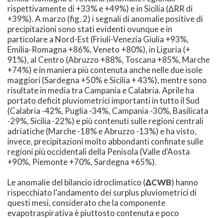
rispettivamente di +33% e +49%) e in Sicilia (ΔRR di
+39%). A marzo (fig. 2) i segnali di anomalie positive di
precipitazioni sono stati evidenti ovunque e in
particolare a Nord-Est (Friuli-Venezia Giulia +93%,
Emilia-Romagna +86%, Veneto +80%), in Liguria (+
91%), al Centro (Abruzzo +88%, Toscana +85%, Marche
+74%) e in maniera più contenuta anche nelle due isole
maggiori (Sardegna +50% e Sicilia + 43%), mentre sono
risultate in media tra Campania e Calabria. Aprile ha
portato deficit pluviometrici importanti in tutto il Sud
(Calabria -42%, Puglia -34%, Campania -30%, Basilicata
-29%, Sicilia -22%) e più contenuti sulle regioni centrali
adriatiche (Marche -18% e Abruzzo -13%) e ha visto,
invece, precipitazioni molto abbondanti confinate sulle
regioni più occidentali della Penisola (Valle d'Aosta
+90%, Piemonte +70%, Sardegna +65%).
Le anomalie del bilancio idroclimatico (
ΔCWB
) hanno
rispecchiato l'andamento dei surplus pluviometrici di
questi mesi, considerato che la componente
evapotraspirativa è piuttosto contenuta e poco