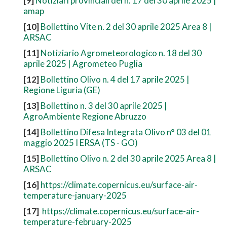
[9]
Notiziari provinciali del n. 17 del 30 aprile 2025 |
amap
[10]
Bollettino Vite n. 2 del 30 aprile 2025 Area 8 |
ARSAC
[11]
Notiziario Agrometeorologico n. 18 del 30
aprile 2025 | Agrometeo Puglia
[12]
Bollettino Olivo n. 4 del 17 aprile 2025 |
Regione Liguria (GE)
[13]
Bollettino n. 3 del 30 aprile 2025 |
AgroAmbiente Regione Abruzzo
[14]
Bollettino Difesa Integrata Olivo n° 03 del 01
maggio 2025 I ERSA (TS - GO)
[15]
Bollettino Olivo n. 2 del 30 aprile 2025 Area 8 |
ARSAC
[16]
https://climate.copernicus.eu/surface-air-
temperature-january-2025
[17]
https://climate.copernicus.eu/surface-air-
temperature-february-2025