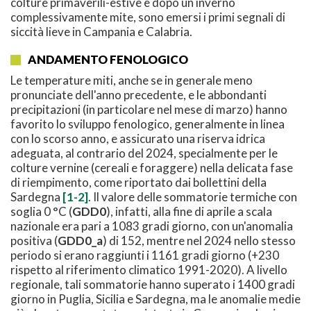
colture primaverili-estive e dopo un inverno
complessivamente mite, sono emersi i primi segnali di
siccità lieve in Campania e Calabria.
ANDAMENTO FENOLOGICO
Le temperature miti, anche se in generale meno
pronunciate dell'anno precedente, e le abbondanti
precipitazioni (in particolare nel mese di marzo) hanno
favorito lo sviluppo fenologico, generalmente in linea
con lo scorso anno, e assicurato una riserva idrica
adeguata, al contrario del 2024, specialmente per le
colture vernine (cereali e foraggere) nella delicata fase
di riempimento, come riportato dai bollettini della
Sardegna
[1-2]
. Il valore delle sommatorie termiche con
soglia 0 °C (
GDD0
), infatti, alla fine di aprile a scala
nazionale era pari a 1083 gradi giorno, con un'anomalia
positiva (
GDD0_a
) di 152, mentre nel 2024 nello stesso
periodo si erano raggiunti i 1161 gradi giorno (+230
rispetto al riferimento climatico 1991-2020). A livello
regionale, tali sommatorie hanno superato i 1400 gradi
giorno in Puglia, Sicilia e Sardegna, ma le anomalie medie