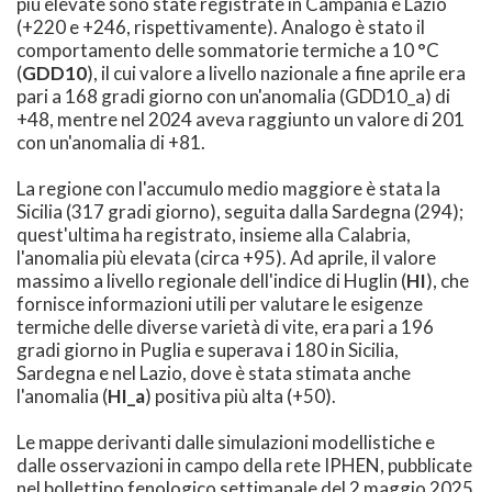
più elevate sono state registrate in Campania e Lazio
(+220 e +246, rispettivamente). Analogo è stato il
comportamento delle sommatorie termiche a 10 °C
(
GDD10
), il cui valore a livello nazionale a fine aprile era
pari a 168 gradi giorno con un'anomalia (GDD10_a) di
+48, mentre nel 2024 aveva raggiunto un valore di 201
con un'anomalia di +81.
La regione con l'accumulo medio maggiore è stata la
Sicilia (317 gradi giorno), seguita dalla Sardegna (294);
quest'ultima ha registrato, insieme alla Calabria,
l'anomalia più elevata (circa +95). Ad aprile, il valore
massimo a livello regionale dell'indice di Huglin (
HI
), che
fornisce informazioni utili per valutare le esigenze
termiche delle diverse varietà di vite, era pari a 196
gradi giorno in Puglia e superava i 180 in Sicilia,
Sardegna e nel Lazio, dove è stata stimata anche
l'anomalia (
HI_a
) positiva più alta (+50).
Le mappe derivanti dalle simulazioni modellistiche e
dalle osservazioni in campo della rete IPHEN, pubblicate
nel bollettino fenologico settimanale del 2 maggio 2025