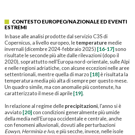
CONTESTO EUROPEO/NAZIONALE ED EVENTI
ESTREMI
In base alle analisi prodotte dal servizio C3S di
Copernicus, a livello europeo, le
temperature
medie
invernali (dicembre 2024-febbraio 2025)
[16-17]
sono
risultate le seconde più alte dalle rilevazioni (dopo il
2020), soprattutto nell'Europa nord-orientale, sulle Alpi
e nelle regioni adriatiche, con alcune eccezioni nelle aree
settentrionali, mentre quella di marzo
[18]
è risultata la
temperatura media più alta di sempre per questo mese.
Un quadro simile, ma con anomalie più contenute, ha
caratterizzato il mese di aprile
[19]
.
In relazione al regime delle
precipitazioni
, l'anno si è
avviato
[20]
con condizioni generalmente più umide
della media nell'Europa occidentale e centrale, anche
con fenomeni alluvionali, dovuti alle perturbazioni
Eowyn, Herminia e Ivo
, e più secche, invece, nelle isole