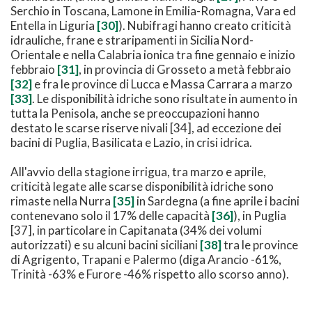
Serchio in Toscana, Lamone in Emilia-Romagna, Vara ed
Entella in Liguria
[30]
). Nubifragi hanno creato criticità
idrauliche, frane e straripamenti in Sicilia Nord-
Orientale e nella Calabria ionica tra fine gennaio e inizio
febbraio
[31]
, in provincia di Grosseto a metà febbraio
[32]
e fra le province di Lucca e Massa Carrara a marzo
[33]
. Le disponibilità idriche sono risultate in aumento in
tutta la Penisola, anche se preoccupazioni hanno
destato le scarse riserve nivali [34], ad eccezione dei
bacini di Puglia, Basilicata e Lazio, in crisi idrica.
All'avvio della stagione irrigua, tra marzo e aprile,
criticità legate alle scarse disponibilità idriche sono
rimaste nella Nurra
[35]
in Sardegna (a fine aprile i bacini
contenevano solo il 17% delle capacità
[36]
), in Puglia
[37], in particolare in Capitanata (34% dei volumi
autorizzati) e su alcuni bacini siciliani
[38]
tra le province
di Agrigento, Trapani e Palermo (diga Arancio -61%,
Trinità -63% e Furore -46% rispetto allo scorso anno).