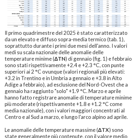
Il primo quadrimestre del 2025 è stato caratterizzato
da un elevato e diffuso sopra-media termico (tab. 1),
soprattutto durante i primi due mesi dell'anno. I valori
medi su scala nazionale delle anomalie delle
temperature minime (
ΔTN
) di gennaio (fig. 1) e febbraio
sono stati rispettivamente +2.4 e +2.3 °C, con punte
superiori ai 2 °C ovunque (valori regionali più elevati:
+3.2 in Trentino e in Umbria a gennaio e +3.8 in Alto
Adige a febbraio), ad esclusione del Nord-Ovest che a
gennaio ha raggiunto "solo" +1.9 °C. Marzo e aprile
hanno fatto registrare anomalie di temperature minime
più moderate (rispettivamente +1.8 e +1.2 °C come
media nazionale), con i valori maggiori concentrati al
Centro e al Sud a marzo, e lungo l'arco alpino ad aprile.
Le anomalie delle temperature massime (
ΔTX
) sono
state generalmente più contenute, con il valore medio