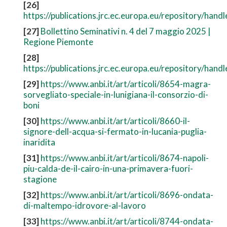
[26]
https://publications.jrc.ec.europa.eu/repository/han
[27]
Bollettino Seminativi n. 4 del 7 maggio 2025 |
Regione Piemonte
[28]
https://publications.jrc.ec.europa.eu/repository/han
[29]
https://www.anbi.it/art/articoli/8654-magra-
sorvegliato-speciale-in-lunigiana-il-consorzio-di-
boni
[30]
https://www.anbi.it/art/articoli/8660-il-
signore-dell-acqua-si-fermato-in-lucania-puglia-
inaridita
[31]
https://www.anbi.it/art/articoli/8674-napoli-
piu-calda-de-il-cairo-in-una-primavera-fuori-
stagione
[32]
https://www.anbi.it/art/articoli/8696-ondata-
di-maltempo-idrovore-al-lavoro
[33]
https://www.anbi.it/art/articoli/8744-ondata-