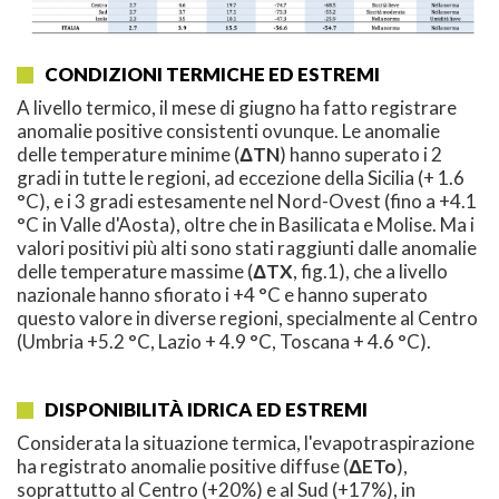
CONDIZIONI TERMICHE ED ESTREMI
A livello termico, il mese di giugno ha fatto registrare
anomalie positive consistenti ovunque. Le anomalie
delle temperature minime (
ΔTN
) hanno superato i 2
gradi in tutte le regioni, ad eccezione della Sicilia (+ 1.6
°C), e i 3 gradi estesamente nel Nord-Ovest (fino a +4.1
°C in Valle d'Aosta), oltre che in Basilicata e Molise. Ma i
valori positivi più alti sono stati raggiunti dalle anomalie
delle temperature massime (
ΔTX
, fig.1), che a livello
nazionale hanno sfiorato i +4 °C e hanno superato
questo valore in diverse regioni, specialmente al Centro
(Umbria +5.2 °C, Lazio + 4.9 °C, Toscana + 4.6 °C).
DISPONIBILITÀ IDRICA ED ESTREMI
Considerata la situazione termica, l'evapotraspirazione
ha registrato anomalie positive diffuse (
ΔETo
),
soprattutto al Centro (+20%) e al Sud (+17%), in