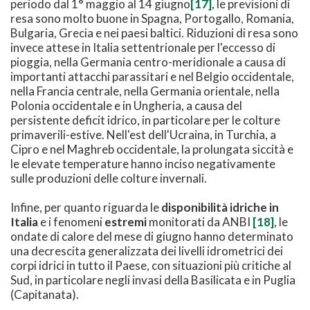
periodo dal 1° maggio al 14 giugno
[17]
, le previsioni di
resa sono molto buone in Spagna, Portogallo, Romania,
Bulgaria, Grecia e nei paesi baltici. Riduzioni di resa sono
invece attese in Italia settentrionale per l'eccesso di
pioggia, nella Germania centro-meridionale a causa di
importanti attacchi parassitari e nel Belgio occidentale,
nella Francia centrale, nella Germania orientale, nella
Polonia occidentale e in Ungheria, a causa del
persistente deficit idrico, in particolare per le colture
primaverili-estive. Nell'est dell'Ucraina, in Turchia, a
Cipro e nel Maghreb occidentale, la prolungata siccità e
le elevate temperature hanno inciso negativamente
sulle produzioni delle colture invernali.
Infine, per quanto riguarda le
disponibilità idriche in
Italia
e i fenomeni
estremi
monitorati da ANBI
[18]
, le
ondate di calore del mese di giugno hanno determinato
una decrescita generalizzata dei livelli idrometrici dei
corpi idrici in tutto il Paese, con situazioni più critiche al
Sud, in particolare negli invasi della Basilicata e in Puglia
(Capitanata).