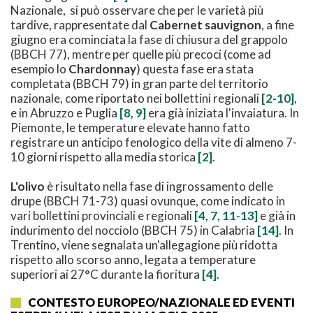
Nazionale, si può osservare che per le varietà più
tardive, rappresentate dal
Cabernet sauvignon
, a fine
giugno era cominciata la fase di chiusura del grappolo
(BBCH 77), mentre per quelle più precoci (come ad
esempio lo
Chardonnay
) questa fase era stata
completata (BBCH 79) in gran parte del territorio
nazionale, come riportato nei bollettini regionali
[2-10]
,
e in Abruzzo e Puglia
[8, 9]
era già iniziata l'invaiatura. In
Piemonte, le temperature elevate hanno fatto
registrare un anticipo fenologico della vite di almeno 7-
10 giorni rispetto alla media storica
[2]
.
L'olivo
è risultato nella fase di ingrossamento delle
drupe (BBCH 71-73) quasi ovunque, come indicato in
vari bollettini provinciali e regionali
[4, 7, 11-13]
e già in
indurimento del nocciolo (BBCH 75) in Calabria
[14]
. In
Trentino, viene segnalata un'allegagione più ridotta
rispetto allo scorso anno, legata a temperature
superiori ai 27°C durante la fioritura
[4]
.
CONTESTO EUROPEO/NAZIONALE ED EVENTI