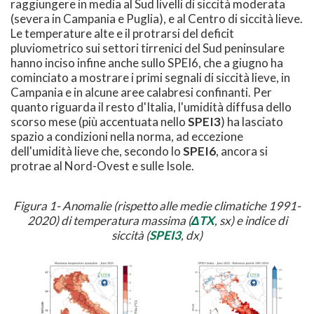
raggiungere in media al Sud livelli di siccità moderata
(severa in Campania e Puglia), e al Centro di siccità lieve.
Le temperature alte e il protrarsi del deficit
pluviometrico sui settori tirrenici del Sud peninsulare
hanno inciso infine anche sullo SPEI6, che a giugno ha
cominciato a mostrare i primi segnali di siccità lieve, in
Campania e in alcune aree calabresi confinanti. Per
quanto riguarda il resto d'Italia, l'umidità diffusa dello
scorso mese (più accentuata nello
SPEI3
) ha lasciato
spazio a condizioni nella norma, ad eccezione
dell'umidità lieve che, secondo lo
SPEI6
, ancora si
protrae al Nord-Ovest e sulle Isole.
Figura 1- Anomalie (rispetto alle medie climatiche 1991-
2020) di temperatura massima (
ΔTX
, sx) e indice di
siccità (
SPEI3
, dx)