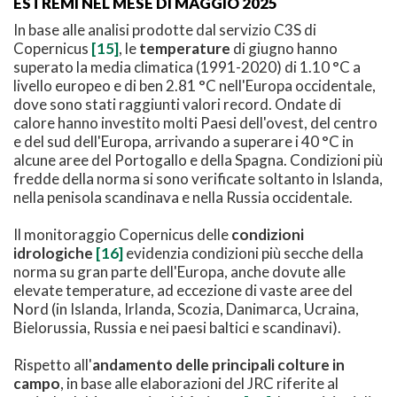
ESTREMI NEL MESE DI MAGGIO 2025
In base alle analisi prodotte dal servizio C3S di
Copernicus
[15]
, le
temperature
di giugno hanno
superato la media climatica (1991-2020) di 1.10 °C a
livello europeo e di ben 2.81 °C nell'Europa occidentale,
dove sono stati raggiunti valori record. Ondate di
calore hanno investito molti Paesi dell'ovest, del centro
e del sud dell'Europa, arrivando a superare i 40 °C in
alcune aree del Portogallo e della Spagna. Condizioni più
fredde della norma si sono verificate soltanto in Islanda,
nella penisola scandinava e nella Russia occidentale.
Il monitoraggio Copernicus delle
condizioni
idrologiche
[16]
evidenzia condizioni più secche della
norma su gran parte dell'Europa, anche dovute alle
elevate temperature, ad eccezione di vaste aree del
Nord (in Islanda, Irlanda, Scozia, Danimarca, Ucraina,
Bielorussia, Russia e nei paesi baltici e scandinavi).
Rispetto all'
andamento delle principali colture in
campo
, in base alle elaborazioni del JRC riferite al