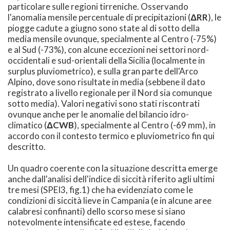
particolare sulle regioni tirreniche. Osservando
l'anomalia mensile percentuale di precipitazioni (
ΔRR
), le
piogge cadute a giugno sono state al di sotto della
media mensile ovunque, specialmente al Centro (-75%)
e al Sud (-73%), con alcune eccezioni nei settori nord-
occidentali e sud-orientali della Sicilia (localmente in
surplus pluviometrico), e sulla gran parte dell'Arco
Alpino, dove sono risultate in media (sebbene il dato
registrato a livello regionale per il Nord sia comunque
sotto media). Valori negativi sono stati riscontrati
ovunque anche per le anomalie del bilancio idro-
climatico (
ΔCWB
), specialmente al Centro (-69 mm), in
accordo con il contesto termico e pluviometrico fin qui
descritto.
Un quadro coerente con la situazione descritta emerge
anche dall'analisi dell'indice di siccità riferito agli ultimi
tre mesi (SPEI3, fig.1) che ha evidenziato come le
condizioni di siccità lieve in Campania (e in alcune aree
calabresi confinanti) dello scorso mese si siano
notevolmente intensificate ed estese, facendo