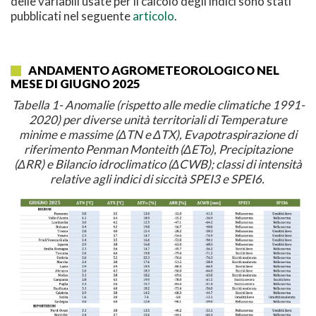
delle variabili usate per il calcolo degli indici sono stati
pubblicati nel seguente
articolo
.
ANDAMENTO AGROMETEOROLOGICO NEL
MESE DI GIUGNO 2025
Tabella 1- Anomalie (rispetto alle medie climatiche 1991-
2020) per diverse unità territoriali di Temperature
minime e massime (ΔTN e ΔTX), Evapotraspirazione di
riferimento Penman Monteith (ΔETo), Precipitazione
(
Δ
RR) e Bilancio idroclimatico (
Δ
CWB); classi di intensità
relative agli indici di siccità SPEI3 e SPEI6.