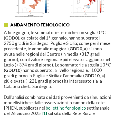
ANDAMENTO FENOLOGICO
A fine giugno, le sommatorie termiche con soglia 0 °C
(
GDD0
), calcolate dal 1° gennaio, hanno superato i
2750 gradi in Sardegna, Puglia e Sicilia; come per il mese
precedente, le anomalie maggiori (
GDD0_a
) si sono
avute nelle regioni del Centro (in media +317 gradi
giorno), con il valore regionale più elevato raggiunto nel
Lazio (+ 374 gradi giorno). Le sommatorie a soglia 10 °C
(
GDD10
) hanno superato, a livello regionale, i 1000
gradi giorno in Puglia e Sicilia e l'anomalia (
GDD10_a
)
più elevata (+221 gradi giorno) ha interessato sia la
Calabria che la Sardegna.
Dall'analisi combinata dei dati provenienti da simulazioni
modellistiche e dalle osservazioni in campo della rete
IPHEN, pubblicata nel
bollettino fenologico
settimanale
del 26 giugno 2025
[1]
sul sito della Rete Rurale