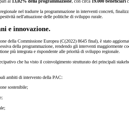
 pari al
13,02% della programmazione
, con circa
19.000 beneficiari
c
 regionale nel tradurre la programmazione in interventi concreti, finalizza
stività nell'attuazione delle politiche di sviluppo rurale.
ani e innovazione.
one della Commissione Europea (C(2022) 8645 final), è stato aggiornat
plessiva della programmazione, rendendo gli interventi maggiormente coer
ione più integrata e rispondente alle priorità di sviluppo regionale.
cipativo che ha visto il coinvolgimento strutturato dei principali stakehol
pali ambiti di intervento della PAC:
ione sostenibile;
e;
le;