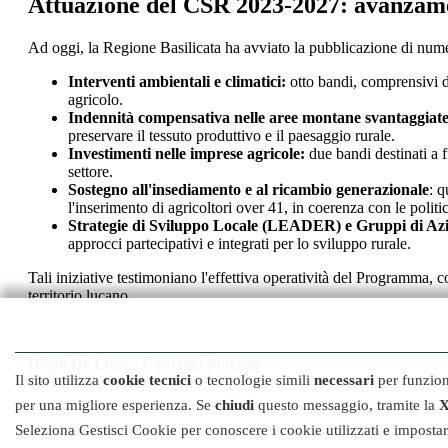
Attuazione del CSR 2023-2027: avanzame
Ad oggi, la Regione Basilicata ha avviato la pubblicazione di nume
Interventi ambientali e climatici:
otto bandi, comprensivi d
agricolo.
Indennità compensativa nelle aree montane svantaggiat
preservare il tessuto produttivo e il paesaggio rurale.
Investimenti nelle imprese agricole:
due bandi destinati a f
settore.
Sostegno all'insediamento e al ricambio generazionale
: q
l'inserimento di agricoltori over 41, in coerenza con le polit
Strategie di Sviluppo Locale (LEADER) e Gruppi di Az
approcci partecipativi e integrati per lo sviluppo rurale.
Tali iniziative testimoniano l'effettiva operatività del Programma, 
territorio lucano.
Diego De Luca - Concetta Potenza
Il sito utilizza
cookie tecnici
o tecnologie simili
necessari
per funzion
Crea PB Basilicata
per una migliore esperienza. Se
chiudi
questo messaggio, tramite la
Seleziona Gestisci Cookie per conoscere i cookie utilizzati e imposta