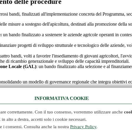
nto delle procedure
rosi bandi, finalizzati all'implementazione concreta del Programma, sec
elle misure a sostegno dell'apicoltura, destinati alla promozione della so
e:
un bando finalizzato a sostenere le aziende agricole operanti in contesti 
inanziare progetti di sviluppo strutturale e tecnologico delle aziende, vol
uattro bandi, volti a favorire l'insediamento di giovani agricoltori, l'avv
iche di ricambio generazionale e sviluppo delle capacità imprenditoriali.
ione Locale (GAL)
: un bando finalizzato alla selezione e al finanziame
consolidando un modello di governance regionale che integra obiettivi ec
INFORMATIVA COOKIE
are correttamente. Con il tuo consenso, vorremmo utilizzare anche
cook
X
in alto a destra, accetti solo i cookie necessari.
re i consensi. Consulta anche la nostra
Privacy Policy
.