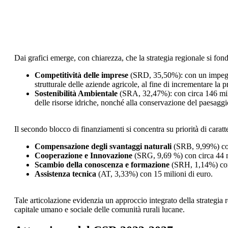
Dai grafici emerge, con chiarezza, che la strategia regionale si fondi
Competitività delle imprese
(SRD, 35,50%): con un impegno 
strutturale delle aziende agricole, al fine di incrementare la 
Sostenibilità Ambientale
(SRA, 32,47%): con circa 146 milion
delle risorse idriche, nonché alla conservazione del paesaggio 
Il secondo blocco di finanziamenti si concentra su priorità di caratter
Compensazione degli svantaggi naturali
(SRB, 9,99%) con
Cooperazione e Innovazione
(SRG, 9,69 %) con circa 44 m
Scambio della conoscenza e formazione
(SRH, 1,14%) con 
Assistenza tecnica
(AT, 3,33%) con 15 milioni di euro.
Tale articolazione evidenzia un approccio integrato della strategia r
capitale umano e sociale delle comunità rurali lucane.