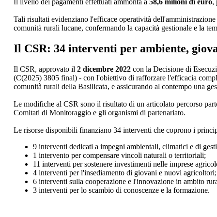
Il livello dei pagamenti effettuati ammonta a
58,6 milioni di euro
,
Tali risultati evidenziano l'efficace operatività dell'amministrazione
comunità rurali lucane, confermando la capacità gestionale e la tempe
Il CSR: 34 interventi per ambiente, giov
Il CSR, approvato il
2 dicembre 2022
con la Decisione di Esecuzi
(C(2025) 3805 final) - con l'obiettivo di rafforzare l'efficacia com
comunità rurali della Basilicata, e assicurando al contempo una gest
Le modifiche al CSR sono il risultato di un articolato percorso parte
Comitati di Monitoraggio e gli organismi di partenariato.
Le risorse disponibili finanziano 34 interventi che coprono i princi
9 interventi dedicati a impegni ambientali, climatici e di gest
1 intervento per compensare vincoli naturali o territoriali;
11 interventi per sostenere investimenti nelle imprese agricol
4 interventi per l'insediamento di giovani e nuovi agricoltori;
6 interventi sulla cooperazione e l'innovazione in ambito rura
3 interventi per lo scambio di conoscenze e la formazione.