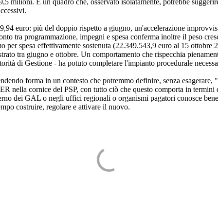
9,5 milioni. È un quadro che, osservato isolatamente, potrebbe suggerir
ccessivi.
9,94 euro: più del doppio rispetto a giugno, un'accelerazione improvvisa
ffronto tra programmazione, impegni e spesa conferma inoltre il peso cres
 per spesa effettivamente sostenuta (22.349.543,9 euro al 15 ottobre 20
gistrato tra giugno e ottobre. Un comportamento che rispecchia pienamen
orità di Gestione - ha potuto completare l'impianto procedurale necessa
dendo forma in un contesto che potremmo definire, senza esagerare, "ac
ER nella cornice del PSP, con tutto ciò che questo comporta in termini di
nterno dei GAL o negli uffici regionali o organismi pagatori conosce bene i
empo costruire, regolare e attivare il nuovo.