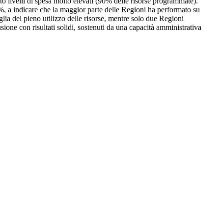
livelli di spesa molto elevati (90% delle risorse programmate).
, a indicare che la maggior parte delle Regioni ha performato su
a del pieno utilizzo delle risorse, mentre solo due Regioni
usione con risultati solidi, sostenuti da una capacità amministrativa