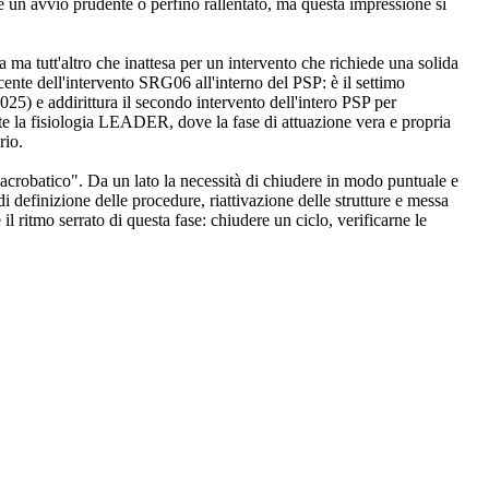
e un avvio prudente o perfino rallentato, ma questa impressione si
 ma tutt'altro che inattesa per un intervento che richiede una solida
cente dell'intervento SRG06 all'interno del PSP: è il settimo
25) e addirittura il secondo intervento dell'intero PSP per
te la fisiologia LEADER, dove la fase di attuazione vera e propria
rio.
robatico". Da un lato la necessità di chiudere in modo puntuale e
 definizione delle procedure, riattivazione delle strutture e messa
l ritmo serrato di questa fase: chiudere un ciclo, verificarne le