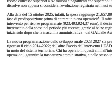
risorse concesse superiori a 82 milioni e pagamenti che superano i 
dissolve non appena si considera l'evoluzione registrata nei mesi su
Alla data del 15 ottobre 2025, infatti, la spesa raggiunge 21.657.89
fase di predisposizione prima di entrare in piena operatività. Il ra
intervento per risorse programmate (923.493.924,37 euro), il decimo
incremento della spesa nel periodo più recente, grazie al balzo re
inizia solo dopo che la macchina amministrativa - dai GAL alle Aut
La nuova programmazione dello sviluppo rurale 2023-2027 sta pren
rigoroso il ciclo 2014-2022; dall'altro l'avvio dell'intervento LEAD
in moto del sistema territoriale. Chi ha operato in questi anni all'i
operazioni, garantire la trasparenza amministrativa, e nello stesso t