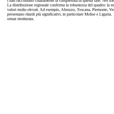
I dati raccontano chiaramente la complessità di questa fase. Nel 
La distribuzione regionale conferma la robustezza del quadro: la 
valori molto elevati. Ad esempio, Abruzzo, Toscana, Piemonte, Ven
presentano ritardi più significativi, in particolare Molise e Liguria.
ormai strutturata.