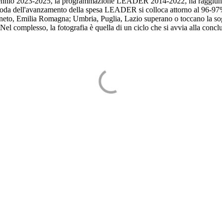
triennio 2023-2025, la programmazione LEADER 2014-2022, ha raggiunto 
moda dell'avanzamento della spesa LEADER si colloca attorno al 96-97%
eto, Emilia Romagna; Umbria, Puglia, Lazio superano o toccano la sogli
 Nel complesso, la fotografia è quella di un ciclo che si avvia alla concl