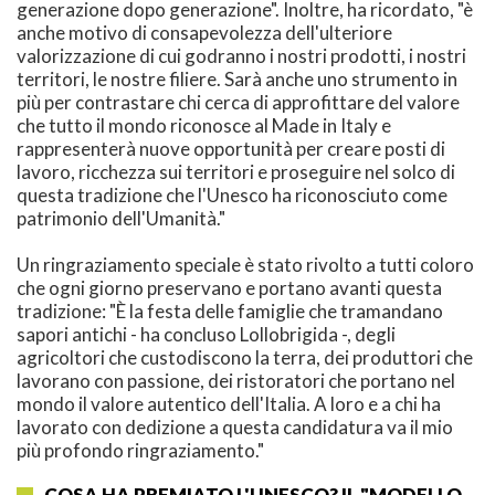
generazione dopo generazione". Inoltre, ha ricordato, "è
anche motivo di consapevolezza dell'ulteriore
valorizzazione di cui godranno i nostri prodotti, i nostri
territori, le nostre filiere. Sarà anche uno strumento in
più per contrastare chi cerca di approfittare del valore
che tutto il mondo riconosce al Made in Italy e
rappresenterà nuove opportunità per creare posti di
lavoro, ricchezza sui territori e proseguire nel solco di
questa tradizione che l'Unesco ha riconosciuto come
patrimonio dell'Umanità."
Un ringraziamento speciale è stato rivolto a tutti coloro
che ogni giorno preservano e portano avanti questa
tradizione: "È la festa delle famiglie che tramandano
sapori antichi - ha concluso Lollobrigida -, degli
agricoltori che custodiscono la terra, dei produttori che
lavorano con passione, dei ristoratori che portano nel
mondo il valore autentico dell'Italia. A loro e a chi ha
lavorato con dedizione a questa candidatura va il mio
più profondo ringraziamento."
COSA HA PREMIATO L'UNESCO? IL "MODELLO