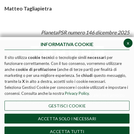
Matteo Tagliapietra
PianetaPSR numero 146 dicembre 2025
x
INFORMATIVA COOKIE
Il sito utilizza
cookie tecnici
o tecnologie simili
necessari
per
funzionare correttamente. Con il tuo consenso, vorremmo utilizzare
anche
cookie di profilazione
(anche di terze parti) per finalità di
marketing o per una migliore esperienza. Se
chiudi
questo messaggio,
tramite la
X
in alto a destra, accetti solo i cookie necessari.
Seleziona Gestisci Cookie per conoscere i cookie utilizzati e impostare i
Pubblicazione realizzata con il contributo FEASR (Fondo
consensi. Consulta anche la nostra
Privacy Policy
.
europeo per l'agricoltura e lo sviluppo rurale) nell'ambito
delle attività previste dal programma Rete Rurale Nazionale
GESTISCI COOKIE
2014-2020
Social media policy
|
Informativa Privacy
|
Cookie Policy
ACCETTA SOLO I NECESSARI
DIRETTORE RESPONSABILE - MATTEO TAGLIAPIETRA
REGISTRAZIONE TRIBUNALE DI ROMA N. 190/2011 del
ACCETTA TUTTI