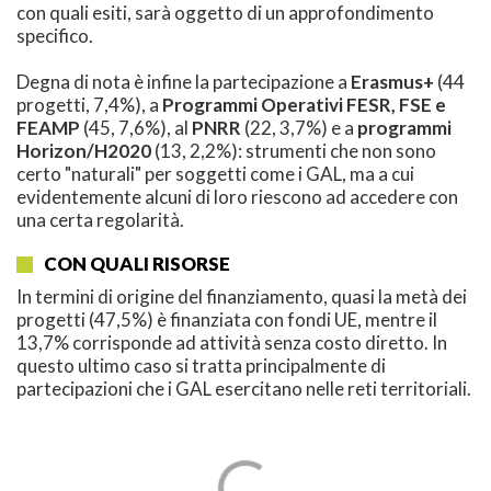
con quali esiti, sarà oggetto di un approfondimento
specifico.
Degna di nota è infine la partecipazione a
Erasmus+
(44
progetti, 7,4%), a
Programmi Operativi FESR, FSE e
FEAMP
(45, 7,6%), al
PNRR
(22, 3,7%) e a
programmi
Horizon/H2020
(13, 2,2%): strumenti che non sono
certo "naturali" per soggetti come i GAL, ma a cui
evidentemente alcuni di loro riescono ad accedere con
una certa regolarità.
CON QUALI RISORSE
In termini di origine del finanziamento, quasi la metà dei
progetti (47,5%) è finanziata con fondi UE, mentre il
13,7% corrisponde ad attività senza costo diretto. In
questo ultimo caso si tratta principalmente di
partecipazioni che i GAL esercitano nelle reti territoriali.