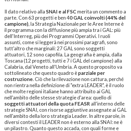
Il dato relativo alla
SNAI e al FSC
merita un commento a
parte. Con 63 progetti e ben 4
0 GAL coinvolti (44% del
campione)
, la Strategia Nazionale per le Aree Interne è
il programma con la diffusione più ampia tra i GAL: più
dell'Interreg, più dei Programmi Operativi. I ruoli
assunti, come si leggerà nei prossimi paragrafi, sono
tutt'altro che marginali: 27 GAL sono soggetti
attuatori, 12 sono capofila. La geografia è ampia, dalla
Toscana (12 progetti, tutti e 7 i GAL del campione) alla
Calabria, dal Veneto all'Umbria. A questo proposito va
sottolineato che questo quadro è
parziale per
costruzione
. Ciò che la rilevazione non cattura, perché
non rientra nella definizione di "extra LEADER", è il ruolo
che molte regioni italiane hanno attribuito ai GAL
nell'ambito delle stesse strategie d'area: quello di
soggetti attuatori della quota FEASR
all'interno delle
strategie SNAI, con risorse aggiuntive assegnate ai GAL
nell'ambito della loro strategia Leader. In altre parole, in
diversi contesti il LEADER non è esterno alla SNAI: ne è
un pilastro. Quanto questo accada, con quali forme e