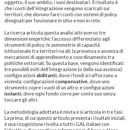
oggetto, il suo ambito, i suoi destinatari. Il risultato è
che i costi dell'integrazione vengono scaricati sui
territori, che devono fare i conti con sistemi di policy
disegnati per funzionare in silos e non in rete.
La ricerca articola questa analisi attraverso tre
dimensioni empiriche: l'accesso differenziato agli
strumenti di policy; le asimmetrie di capacità
istituzionale tra territori rurali; la presenza o assenza di
meccanismi di apprendimento e coordinamento tra
politiche settoriali. Su questa base, vengono identificati
tre possibili esiti dell'integrazione (o della sua assenza):
configurazioni
abilitanti
, dove i fondi si rafforzano a
vicenda; configurazioni
compensative
, dove uno
strumento copre i vuoti di un altro; e configurazioni
isolanti
, dove ogni fondo corre per conto suo senza
toccare gli altri.
La metodologia adottata è mista e si articola in tre fasi.
La prima, di cui questo articolo presenta i risultati iniziali,
è una ricognizione rivolta a tutti i GAL italiani con