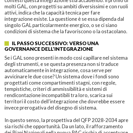
contesti questa integrazione stia accadendo. Il profilo di
molti GAL, con progetti su ambiti diversissimi e con ruoli
attivi, indica che la capacità tecnica per fare
integrazione esiste. La questione è se essa dipenda dal
singolo GAL particolarmente energico, o se ci siano
condizioni di sistema che la favoriscono o la ostacolano.
IL PASSO SUCCESSIVO: VERSO UNA
GOVERNANCE DELL'INTEGRAZIONE
Se i GAL sono presenti in modo così capillare nel sistema
degli strumenti, e se questa presenza non si traduce
automaticamente in integrazione, cosa serve per
avvicinare le due cose? Un sistema dove i fondi sono
progettati come compartimenti stagni, con regole,
tempistiche, criteri di ammissibilità e sistemi di
rendicontazione incompatibili tra loro, scarica sui
territori il costo dell'integrazione che dovrebbe essere
invece prerogativa del disegno di sistema.
In questo senso, la prospettiva del QFP 2028-2034 apre
sia rischi che opportunità. Da un lato, il rafforzamento
dei Piani Nazionali nella nuova PAC rischia di accentuare