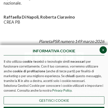
nazionale.
Raffaella Di Napoli, Roberta Ciaravino
CREA PB
PianetaPSR numero 149 marzo 2026
x
INFORMATIVA COOKIE
Il sito utilizza
cookie tecnici
o tecnologie simili
necessari
per
funzionare correttamente. Con il tuo consenso, vorremmo utilizzare
anche
cookie di profilazione
(anche di terze parti) per finalità di
marketing o per una migliore esperienza. Se
chiudi
questo messaggio,
tramite la
X
in alto a destra, accetti solo i cookie necessari.
Seleziona Gestisci Cookie per conoscere i cookie utilizzati e impostare i
Pubblicazione realizzata con il contributo FEASR (Fondo
consensi. Consulta anche la nostra
Privacy Policy
.
europeo per l'agricoltura e lo sviluppo rurale) nell'ambito
delle attività previste dal programma Rete Rurale Nazionale
GESTISCI COOKIE
2014-2020
Social media policy
|
Informativa Privacy
|
Cookie Policy