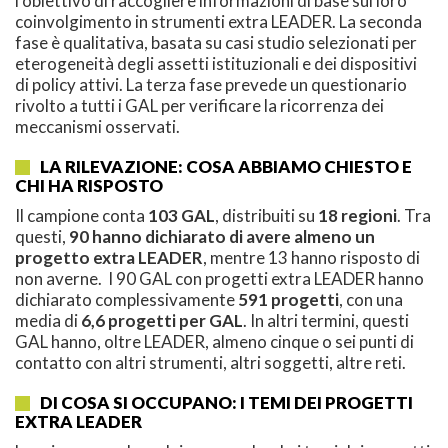
l'obiettivo di raccogliere informazioni di base sul loro
coinvolgimento in strumenti extra LEADER. La seconda
fase è qualitativa, basata su casi studio selezionati per
eterogeneità degli assetti istituzionali e dei dispositivi
di policy attivi. La terza fase prevede un questionario
rivolto a tutti i GAL per verificare la ricorrenza dei
meccanismi osservati.
LA RILEVAZIONE: COSA ABBIAMO CHIESTO E
CHI HA RISPOSTO
Il campione conta
103 GAL
, distribuiti su
18 regioni
. Tra
questi,
90 hanno dichiarato di avere almeno un
progetto extra LEADER
, mentre 13 hanno risposto di
non averne. I 90 GAL con progetti extra LEADER hanno
dichiarato complessivamente
591 progetti
, con una
media di
6,6 progetti per GAL
. In altri termini, questi
GAL hanno, oltre LEADER, almeno cinque o sei punti di
contatto con altri strumenti, altri soggetti, altre reti.
DI COSA SI OCCUPANO: I TEMI DEI PROGETTI
EXTRA LEADER