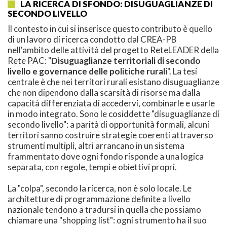
LA RICERCA DI SFONDO: DISUGUAGLIANZE DI
SECONDO LIVELLO
Il contesto in cui si inserisce questo contributo è quello
di un lavoro di ricerca condotto dal CREA-PB
nell'ambito delle attività del progetto ReteLEADER della
Rete PAC: "
Disuguaglianze territoriali di secondo
livello e governance delle politiche rurali
". La tesi
centrale è che nei territori rurali esistano disuguaglianze
che non dipendono dalla scarsità di risorse ma dalla
capacità differenziata di accedervi, combinarle e usarle
in modo integrato. Sono le cosiddette "disuguaglianze di
secondo livello": a parità di opportunità formali, alcuni
territori sanno costruire strategie coerenti attraverso
strumenti multipli, altri arrancano in un sistema
frammentato dove ogni fondo risponde a una logica
separata, con regole, tempi e obiettivi propri.
La "colpa", secondo la ricerca, non è solo locale. Le
architetture di programmazione definite a livello
nazionale tendono a tradursi in quella che possiamo
chiamare una "shopping list": ogni strumento ha il suo