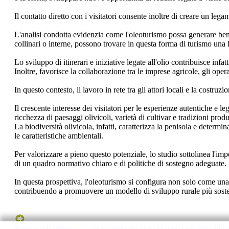
Il contatto diretto con i visitatori consente inoltre di creare un le
L'analisi condotta evidenzia come l'oleoturismo possa generare benefi
collinari o interne, possono trovare in questa forma di turismo una
Lo sviluppo di itinerari e iniziative legate all'olio contribuisce infatt
Inoltre, favorisce la collaborazione tra le imprese agricole, gli oper
In questo contesto, il lavoro in rete tra gli attori locali e la costru
Il crescente interesse dei visitatori per le esperienze autentiche e l
ricchezza di paesaggi olivicoli, varietà di cultivar e tradizioni produ
La biodiversità olivicola, infatti, caratterizza la penisola e determin
le caratteristiche ambientali.
Per valorizzare a pieno questo potenziale, lo studio sottolinea l'impo
di un quadro normativo chiaro e di politiche di sostegno adeguate.
In questa prospettiva, l'oleoturismo si configura non solo come una
contribuendo a promuovere un modello di sviluppo rurale più sosten
Scarica il Rapporto "L'oleoturismo per la valorizzazione dell'olivicol