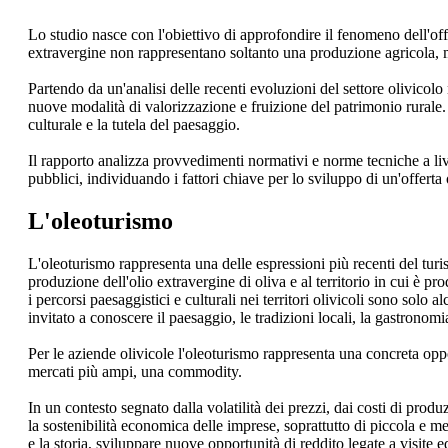
Lo studio nasce con l'obiettivo di approfondire il fenomeno dell'offer
extravergine non rappresentano soltanto una produzione agricola, ma e
Partendo da un'analisi delle recenti evoluzioni del settore olivicolo
nuove modalità di valorizzazione e fruizione del patrimonio rural
culturale e la tutela del paesaggio.
Il rapporto analizza provvedimenti normativi e norme tecniche a livell
pubblici, individuando i fattori chiave per lo sviluppo di un'offerta 
L'oleoturismo
L'oleoturismo rappresenta una delle espressioni più recenti del turi
produzione dell'olio extravergine di oliva e al territorio in cui è prod
i percorsi paesaggistici e culturali nei territori olivicoli sono solo 
invitato a conoscere il paesaggio, le tradizioni locali, la gastronomi
Per le aziende olivicole l'oleoturismo rappresenta una concreta opp
mercati più ampi, una commodity.
In un contesto segnato dalla volatilità dei prezzi, dai costi di produ
la sostenibilità economica delle imprese, soprattutto di piccola e m
e la storia, sviluppare nuove opportunità di reddito legate a visite ed 