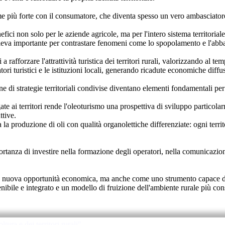
game più forte con il consumatore, che diventa spesso un vero ambasciator
ci non solo per le aziende agricole, ma per l'intero sistema territoriale.
 leva importante per contrastare fenomeni come lo spopolamento e l'abband
i a rafforzare l'attrattività turistica dei territori rurali, valorizzando al 
atori turistici e le istituzioni locali, generando ricadute economiche diff
zione di strategie territoriali condivise diventano elementi fondamentali pe
egate ai territori rende l'oleoturismo una prospettiva di sviluppo particol
ttive.
a la produzione di oli con qualità organolettiche differenziate: ogni territ
rtanza di investire nella formazione degli operatori, nella comunicazione e
 nuova opportunità economica, ma anche come uno strumento capace di raf
ibile e integrato e un modello di fruizione dell'ambiente rurale più co
tura e dei territori rurali"
.