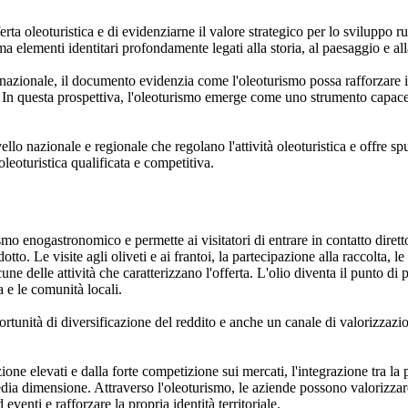
ta oleoturistica e di evidenziarne il valore strategico per lo sviluppo rur
lementi identitari profondamente legati alla storia, al paesaggio e alla 
 nazionale, il documento evidenzia come l'oleoturismo possa rafforzare il 
e. In questa prospettiva, l'oleoturismo emerge come uno strumento capa
o nazionale e regionale che regolano l'attività oleoturistica e offre spunti
oleoturistica qualificata e competitiva.
smo enogastronomico e permette ai visitatori di entrare in contatto dirett
otto. Le visite agli oliveti e ai frantoi, la partecipazione alla raccolta, le
alcune delle attività che caratterizzano l'offerta. L'olio diventa il punto 
a e le comunità locali.
ortunità di diversificazione del reddito e anche un canale di valorizzazi
zione elevati e dalla forte competizione sui mercati, l'integrazione tra la 
edia dimensione. Attraverso l'oleoturismo, le aziende possono valorizzare
eventi e rafforzare la propria identità territoriale.