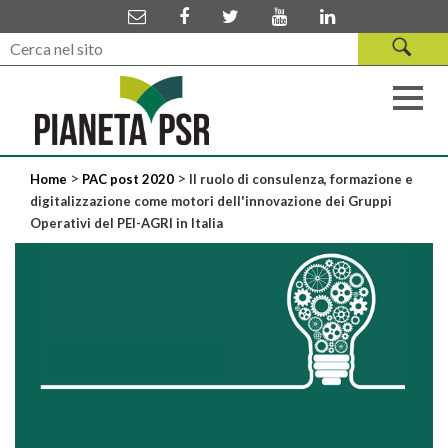
>
>
Home
PAC post 2020
Il ruolo di consulenza, formazione e
digitalizzazione come motori dell'innovazione dei Gruppi
Operativi del PEI-AGRI in Italia