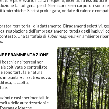
re più elevate, siccità frequenti, incendi, stress biotici e min
zione tartufigena, perché le micorrize e i carpofori sono sensi
munità microbiche. Siccità prolungata, ondate di calore e compa
ratori territoriali di adattamento. Diradamenti selettivi, ges
a, regolazione dell'ombreggiamento, tutela degli impluvi, c
l contesto. Una tartufaia di
Tuber magnatum
in ambiente ripar
m
.
ONE E FRAMMENTAZIONE
 boschi e nei terreni non
ufaie coltivate o controllate
te sono tartufaie naturali
o impianti realizzati ex novo.
difesa, raccolta,
faie.
zioni e casi sperimentali. In
escita delle autorizzazioni e
, Toscana e Marche