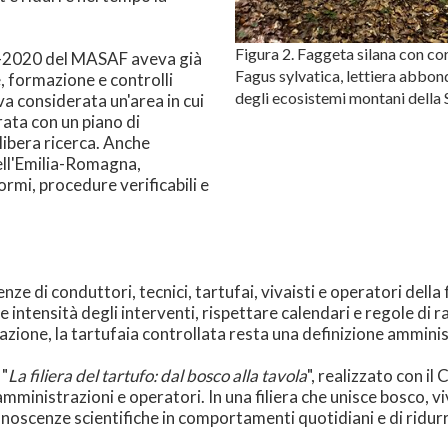
Figura 2. Faggeta silana con cor
017-2020 del MASAF aveva già
Fagus sylvatica, lettiera abbo
, formazione e controlli
degli ecosistemi montani della 
va considerata un'area in cui
ata con un piano di
 libera ricerca. Anche
ell'Emilia-Romagna,
ormi, procedure verificabili e
e di conduttori, tecnici, tartufai, vivaisti e operatori della f
e intensità degli interventi, rispettare calendari e regole di 
zione, la tartufaia controllata resta una definizione amminis
 "
La filiera del tartufo: dal bosco alla tavola
", realizzato con i
mministrazioni e operatori. In una filiera che unisce bosco, v
oscenze scientifiche in comportamenti quotidiani e di ridurre