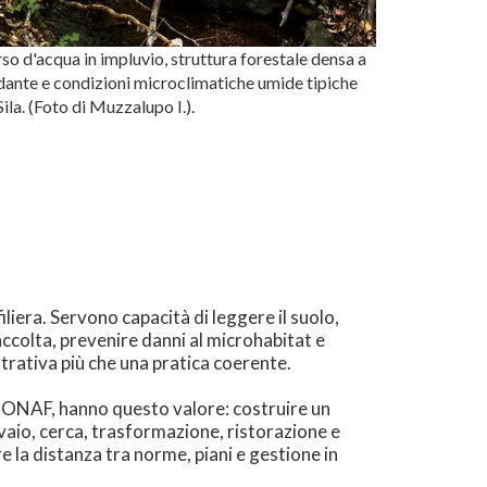
so d'acqua in impluvio, struttura forestale densa a
ndante e condizioni microclimatiche umide tipiche
Sila. (Foto di Muzzalupo I.).
iliera. Servono capacità di leggere il suolo,
raccolta, prevenire danni al microhabitat e
trativa più che una pratica coerente.
l CONAF, hanno questo valore: costruire un
ivaio, cerca, trasformazione, ristorazione e
 la distanza tra norme, piani e gestione in