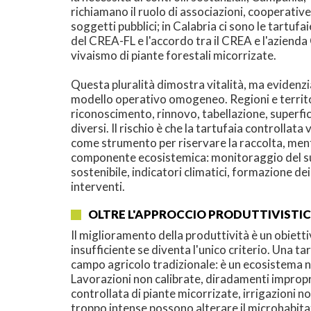
richiamano il ruolo di associazioni, cooperative
soggetti pubblici; in Calabria ci sono le tartuf
del CREA-FL e l'accordo tra il CREA e l'azienda 
vivaismo di piante forestali micorrizate.
Questa pluralità dimostra vitalità, ma evidenzi
modello operativo omogeneo. Regioni e territo
riconoscimento, rinnovo, tabellazione, superfici 
diversi. Il rischio è che la tartufaia controllat
come strumento per riservare la raccolta, ment
componente ecosistemica: monitoraggio del su
sostenibile, indicatori climatici, formazione dei
interventi.
OLTRE L'APPROCCIO PRODUTTIVISTI
Il miglioramento della produttività è un obiett
insufficiente se diventa l'unico criterio. Una ta
campo agricolo tradizionale: è un ecosistema n
Lavorazioni non calibrate, diradamenti impropr
controllata di piante micorrizate, irrigazioni n
troppo intense possono alterare il microhabitat