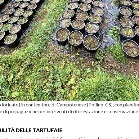
o loricato) in contenitore di Campotenese (Pollino, CS), con piantine a
 di propagazione per interventi di riforestazione e conservazione.
ILITÀ DELLE TARTUFAIE