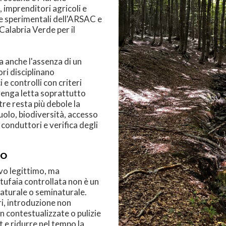
, imprenditori agricoli e
aie sperimentali dell'ARSAC e
Calabria Verde per il
a anche l'assenza di un
ri disciplinano
e controlli con criteri
a venga letta soprattutto
re resta più debole la
olo, biodiversità, accesso
 conduttori e verifica degli
CO
ivo legittimo, ma
rtufaia controllata non è un
aturale o seminaturale.
i, introduzione non
on contestualizzate o pulizie
 e ridurre nel tempo la