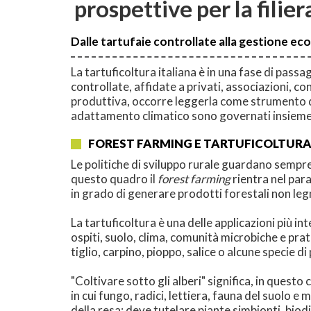
prospettive per la filier
Dalle tartufaie controllate alla gestione ec
La tartuficoltura italiana è in una fase di pass
controllate, affidate a privati, associazioni, co
produttiva, occorre leggerla come strumento di
adattamento climatico sono governati insieme
FOREST FARMING E TARTUFICOLTUR
Le politiche di sviluppo rurale guardano sempre 
questo quadro il
forest farming
rientra nel par
in grado di generare prodotti forestali non leg
La tartuficoltura è una delle applicazioni più i
ospiti, suolo, clima, comunità microbiche e pra
tiglio, carpino, pioppo, salice o alcune specie d
"Coltivare sotto gli alberi" significa, in ques
in cui fungo, radici, lettiera, fauna del suolo 
della resa: deve tutelare piante simbionti, biodi