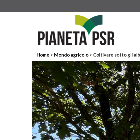
>
>
Home
Mondo agricolo
Coltivare sotto gli al