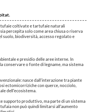
bitat.
tufaie coltivate e tartufaie naturali
ta sia percepita solo come area chiusa o riserva
l suolo, biodiversità, accesso regolato e
bientale e presidio delle aree interne. In
 da conservare o fonte di legname, ma sistema
onvenzionale: nasce dall'interazione tra piante
si ectomicorriziche con querce, nocciolo,
nale dell'ecosistema.
lice supporto produttivo, ma parte di un sistema
rtufaia non può quindi limitarsi all'aumento
limatici.