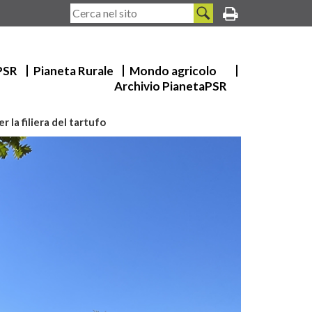
 PSR
Pianeta Rurale
Mondo agricolo
Archivio PianetaPSR
 la filiera del tartufo