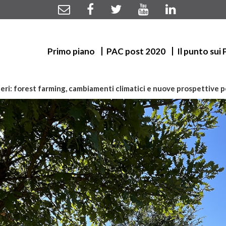
Primo piano
PAC post 2020
Il punto sui
beri: forest farming, cambiamenti climatici e nuove prospettive per