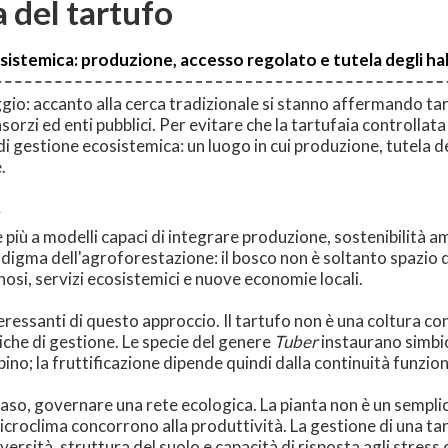
a del tartufo
osistemica: produzione, accesso regolato e tutela degli ha
aggio: accanto alla cerca tradizionale si stanno affermando tar
nsorzi ed enti pubblici. Per evitare che la tartufaia controlla
 gestione ecosistemica: un luogo in cui produzione, tutela de
.
A
più a modelli capaci di integrare produzione, sostenibilità am
adigma dell'agroforestazione: il bosco non è soltanto spazio
nosi, servizi ecosistemici e nuove economie locali.
nteressanti di questo approccio. Il tartufo non è una coltura c
tiche di gestione. Le specie del genere
Tuber
instaurano simbio
i pino; la fruttificazione dipende quindi dalla continuità funzio
to caso, governare una rete ecologica. La pianta non è un semp
e microclima concorrono alla produttività. La gestione di una ta
versità, struttura del suolo e capacità di risposta agli stress c