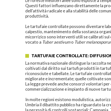
Le foreste mediterranee sono esposte a temperatu
Questi fattori influenzano direttamente la produ
dell'attività radicale e alla stabilità delle co
produttività.
Le tartufaie controllate possono diventare labo
calpestio, mantenimento della sostanza organic
micorrizico sono interventi utili se calibrati su
vocato a
Tuber aestivum
o
Tuber melanosporu
TARTUFAIE CONTROLLATE: DIFFUSI
La normativa nazionale distingue la raccolta nei
coltivati dal diritto sui tartufi prodotti in tart
riconosciute e tabellate. Le tartufaie controlla
migliorate e incrementate; quelle coltivate son
La legge prevede anche consorzi volontari per 
commercializzazione e impianto di nuove tartu
In molte regioni esistono modulistica, autorizza
Umbria il dibattito pubblico ha riguardato la cr
la necessità di controlli sostanziali; Campania