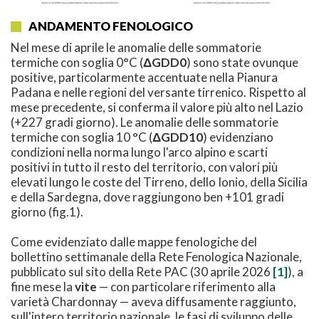
ANDAMENTO FENOLOGICO
Nel mese di aprile le anomalie delle sommatorie
termiche con soglia 0°C (
ΔGDD0
) sono state ovunque
positive, particolarmente accentuate nella Pianura
Padana e nelle regioni del versante tirrenico. Rispetto al
mese precedente, si conferma il valore più alto nel Lazio
(+227 gradi giorno). Le anomalie delle sommatorie
termiche con soglia 10 °C (
ΔGDD10
) evidenziano
condizioni nella norma lungo l'arco alpino e scarti
positivi in tutto il resto del territorio, con valori più
elevati lungo le coste del Tirreno, dello Ionio, della Sicilia
e della Sardegna, dove raggiungono ben +101 gradi
giorno (fig.1).
Come evidenziato dalle mappe fenologiche del
bollettino settimanale della Rete Fenologica Nazionale,
pubblicato sul sito della Rete PAC (30 aprile 2026
[1]
), a
fine mese la
vite
— con particolare riferimento alla
varietà Chardonnay — aveva diffusamente raggiunto,
sull'intero territorio nazionale, le fasi di sviluppo delle