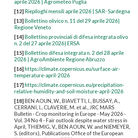
aprile 2026 | Agrometeo Puglia
[12]
Riepiloghi mensili aprile 2026 | SAR- Sardegna
[13]
Bollettino olivico n. 11 del 29 aprile 2026|
Regione Veneto
[14]
Bollettino provinciali di difesa integrata olivo
n. 2 del 27 aprile 2026| ERSA
[15]
Bollettino difesa integrata n. 2 del 28 aprile
2026 | AgroAmbiente Regione Abruzzo
[16]
https://climate.copernicus.eu/surface-air-
temperature-april-2026
[17]
https://climate.copernicus.eu/precipitation-
relative-humidity-and-soil-moisture-april-2026
[18]
BEN AOUN, W., BIAVETTI, I., BUSSAY, A.,
CERRANI, I., CLAVERIE, M. et al., JRC MARS
Bulletin - Crop monitoring in Europe - May 2026 -
Vol. 34 No 4 - Fair outlook despite water stress in
April, THIEMIG, V., BEN AOUN, W. and NIEMEYER,
S. (editors), Publications Office of the European