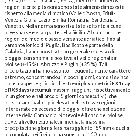
(-77 %) e della Toscana (-65 %), mentre in numerose
regioni le precipitazioni sono state almeno dimezzate
rispetto alla media climatica (Valle d'Aosta, Friuli-
Venezia Giulia, Lazio, Emilia-Romagna, Sardegna e
Veneto). Nella norma sono risultate soltanto alcune
aree sparse e gran parte della Sicilia. Al contrario, le
regioni del medio e basso versante adriatico, fino al
versante ionico di Puglia, Basilicata e parte della
Calabria, hanno mostrato un generale eccesso di
pioggia, con anomalie positive a livello regionale in
Molise (+45 %), Abruzzo e Puglia (+35 %). Tali
precipitazioni hanno assunto frequentemente carattere
estremo, concentrandosi in pochi giorni, come si evince
dalle mappe degli indici di estremi pluviometrici
RX1day
e
RX5days
(accumuli massimi raggiunti rispettivamente
in un giorno e nell'arco di 5 giorni consecutivi), che
presentano i valori più elevati nelle stesse regioni
interessate da eccesso di pioggia, oltre che nelle zone
interne della Campania. Notevole è il caso del Molise,
dove, a livello regionale, in media, la massima
precipitazione giornaliera ha raggiunto i 59 mm e quella
accumulata nei 5 giorni ha superato i 160 mm.