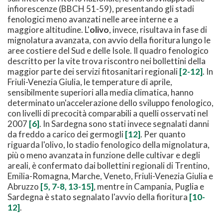
infiorescenze (BBCH 51-59), presentando gli stadi
fenologici meno avanzati nelle aree interne e a
maggiore altitudine. L'
olivo
, invece, risultava in fase di
mignolatura avanzata, con avvio della fioritura lungo le
aree costiere del Sud e delle Isole. Il quadro fenologico
descritto per la vite trova riscontro nei bollettini della
maggior parte dei servizi fitosanitari regionali
[2-12]
. In
Friuli-Venezia Giulia, le temperature di aprile,
sensibilmente superiori alla media climatica, hanno
determinato un'accelerazione dello sviluppo fenologico,
con livelli di precocità comparabili a quelli osservati nel
2007
[6]
. In Sardegna sono stati invece segnalati danni
da freddo a carico dei germogli
[12]
. Per quanto
riguarda l'olivo, lo stadio fenologico della mignolatura,
più o meno avanzata in funzione delle cultivar e degli
areali, è confermato dai bollettini regionali di Trentino,
Emilia-Romagna, Marche, Veneto, Friuli-Venezia Giulia e
Abruzzo
[5, 7-8, 13-15]
, mentre in Campania, Puglia e
Sardegna è stato segnalato l'avvio della fioritura
[10-
12]
.