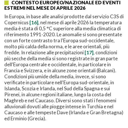
CONTESTO EUROPEO/NAZIONALE ED EVENTI
ESTREMI NEL MESE DI APRILE 2026
In Europa, in base alle analisi prodotte dal servizio C3S di
Copernicus
[16]
, nel mese di aprile 2026 la temperatura
media è stata di 0,5 °C superiore alla media climatica di
riferimento 1991-2020. Le anomalie si sono presentate
con un forte contrasto tra l'Europa sud-occidentale,
molto più calda della norma, e le aree orientali, più
fredde. In relazione alle precipitazioni
[17]
, condizioni
più secche della media si sono registrate in gran parte
dell'Europa centrale e occidentale, in particolare in
Francia e Svizzera, e in alcune zone orientali (Balcani).
Condizioni più umide della media, invece, si sono
verificate in particolare nell'Europa sud-orientale, in
Islanda, Scozia e Irlanda, nel Sud della Spagna e sui
Pirenei, in alcune regioni italiane, lungo la costa del
Maghreb e nel Caucaso. Diversi sono stati i fenomeni
alluvionali dovuti alle piogge intense in Turchia e nel
Caucaso e alle tempeste Dave (Irlanda e Gran Bretagna)
ed Erminio (Grecia).