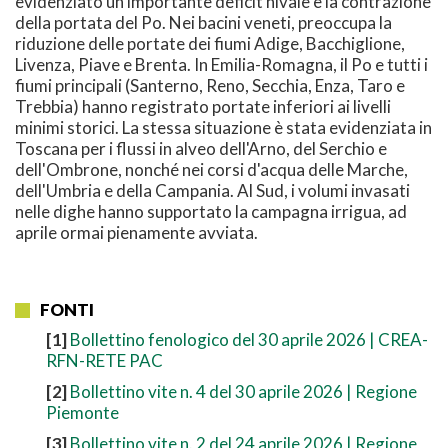
evidenziato un importante deficit nivale e la contrazione
della portata del Po. Nei bacini veneti, preoccupa la
riduzione delle portate dei fiumi Adige, Bacchiglione,
Livenza, Piave e Brenta. In Emilia-Romagna, il Po e tutti i
fiumi principali (Santerno, Reno, Secchia, Enza, Taro e
Trebbia) hanno registrato portate inferiori ai livelli
minimi storici. La stessa situazione è stata evidenziata in
Toscana per i flussi in alveo dell'Arno, del Serchio e
dell'Ombrone, nonché nei corsi d'acqua delle Marche,
dell'Umbria e della Campania. Al Sud, i volumi invasati
nelle dighe hanno supportato la campagna irrigua, ad
aprile ormai pienamente avviata.
FONTI
[1]
Bollettino fenologico del 30 aprile 2026 | CREA-
RFN-RETE PAC
[2]
Bollettino vite n. 4 del 30 aprile 2026 | Regione
Piemonte
[3]
Bollettino vite n. 2 del 24 aprile 2026 | Regione