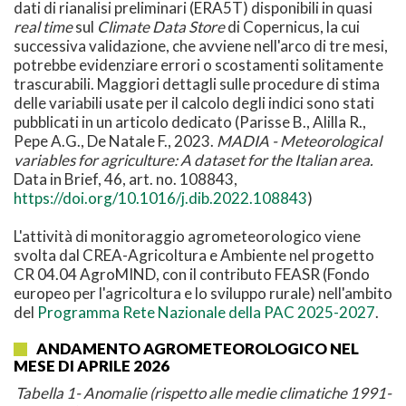
dati di rianalisi preliminari (ERA5T) disponibili in quasi
real time
sul
Climate Data Store
di Copernicus, la cui
successiva validazione, che avviene nell'arco di tre mesi,
potrebbe evidenziare errori o scostamenti solitamente
trascurabili. Maggiori dettagli sulle procedure di stima
delle variabili usate per il calcolo degli indici sono stati
pubblicati in un articolo dedicato (Parisse B., Alilla R.,
Pepe A.G., De Natale F., 2023.
MADIA - Meteorological
variables for agriculture: A dataset for the Italian area.
Data in Brief, 46, art. no. 108843,
https://doi.org/10.1016/j.dib.2022.108843
)
L'attività di monitoraggio agrometeorologico viene
svolta dal CREA-Agricoltura e Ambiente nel progetto
CR 04.04 AgroMIND, con il contributo FEASR (Fondo
europeo per l'agricoltura e lo sviluppo rurale) nell'ambito
del
Programma Rete Nazionale della PAC 2025-2027
.
ANDAMENTO AGROMETEOROLOGICO NEL
MESE DI APRILE 2026
Tabella 1- Anomalie (rispetto alle medie climatiche 1991-