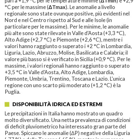
pari a +1,9 °C per le temperature minime (
ΔTmin
) e +2,9
°C per le massime (
ΔTmax
). Le anomalie a livello
regionale sono state ovunque positive, più evidenti nel
Nord e nel Centro rispetto al Sud e alle Isole (in
particolare per le massime). Per le minime, le anomalie
più alte sono state rilevate in Valle d'Aosta (+3,3 °C),
Alto Adige (+2,7 °C) e Piemonte (+2,6 °C), mentre i
valori hanno raggiunto o superato i +2 °C in Lombardia,
Liguria, Lazio, Abruzzo, Molise, Basilicata e Calabria; il
valore più basso si è verificato in Sicilia (+0,9 °C). Per le
massime, i valori regionali hanno raggiunto o superato
+3,5 °C in Valle d'Aosta, Alto Adige, Lombardia,
Piemonte, Umbria, Trentino, Toscana e Lazio. L'unica
regione con uno scarto più moderato (+1,2 °C) è la
Puglia.
DISPONIBILITÀ IDRICA ED ESTREMI
Le precipitazioni in Italia hanno mostrato un quadro
molto diversificato. Una netta prevalenza di condizioni
di deficit pluviometrico ha interessato gran parte del
Paese. Spiccano le anomalie (ΔP) negative della Liguria