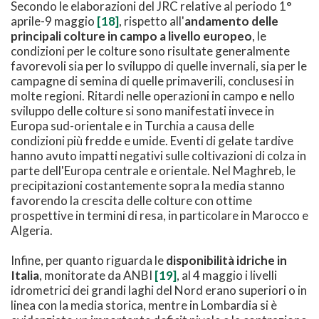
Secondo le elaborazioni del JRC relative al periodo 1°
aprile-9 maggio
[18]
, rispetto all'
andamento delle
principali colture in campo a livello europeo
, le
condizioni per le colture sono risultate generalmente
favorevoli sia per lo sviluppo di quelle invernali, sia per le
campagne di semina di quelle primaverili, conclusesi in
molte regioni. Ritardi nelle operazioni in campo e nello
sviluppo delle colture si sono manifestati invece in
Europa sud-orientale e in Turchia a causa delle
condizioni più fredde e umide. Eventi di gelate tardive
hanno avuto impatti negativi sulle coltivazioni di colza in
parte dell'Europa centrale e orientale. Nel Maghreb, le
precipitazioni costantemente sopra la media stanno
favorendo la crescita delle colture con ottime
prospettive in termini di resa, in particolare in Marocco e
Algeria.
Infine, per quanto riguarda le
disponibilità idriche in
Italia
, monitorate da ANBI
[19]
, al 4 maggio i livelli
idrometrici dei grandi laghi del Nord erano superiori o in
linea con la media storica, mentre in Lombardia si è