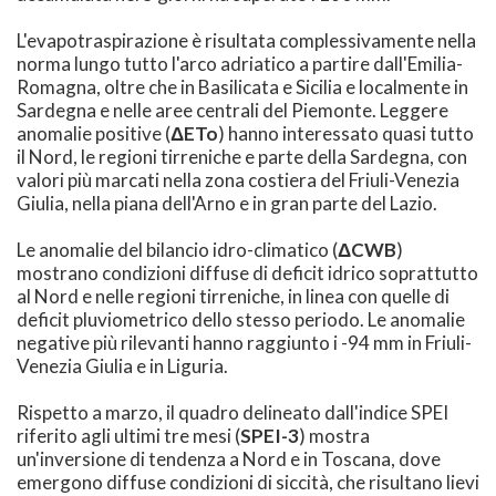
L'evapotraspirazione è risultata complessivamente nella
norma lungo tutto l'arco adriatico a partire dall'Emilia-
Romagna, oltre che in Basilicata e Sicilia e localmente in
Sardegna e nelle aree centrali del Piemonte. Leggere
anomalie positive (
ΔETo
) hanno interessato quasi tutto
il Nord, le regioni tirreniche e parte della Sardegna, con
valori più marcati nella zona costiera del Friuli-Venezia
Giulia, nella piana dell'Arno e in gran parte del Lazio.
Le anomalie del bilancio idro-climatico (
ΔCWB
)
mostrano condizioni diffuse di deficit idrico soprattutto
al Nord e nelle regioni tirreniche, in linea con quelle di
deficit pluviometrico dello stesso periodo. Le anomalie
negative più rilevanti hanno raggiunto i -94 mm in Friuli-
Venezia Giulia e in Liguria.
Rispetto a marzo, il quadro delineato dall'indice SPEI
riferito agli ultimi tre mesi (
SPEI-3
) mostra
un'inversione di tendenza a Nord e in Toscana, dove
emergono diffuse condizioni di siccità, che risultano lievi