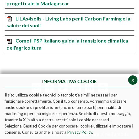
progettuale in Madagascar
LILAs4soils - Living Labs per il Carbon Farming e la
salute dei suoli
Come il PSP italiano guida la transizione climatica
dell'agricoltura
x
INFORMATIVA COOKIE
Il sito utilizza
cookie tecnici
o tecnologie simili
necessari
per
funzionare correttamente. Con il tuo consenso, vorremmo utilizzare
anche
cookie di profilazione
(anche di terze parti) per finalità di
marketing o per una migliore esperienza. Se
chiudi
questo messaggio,
tramite la
X
in alto a destra, accetti solo i cookie necessari.
Seleziona Gestisci Cookie per conoscere i cookie utilizzati e impostare i
Pubblicazione realizzata con il contributo FEASR (Fondo
consensi. Consulta anche la nostra
Privacy Policy
.
europeo per l'agricoltura e lo sviluppo rurale) nell'ambito