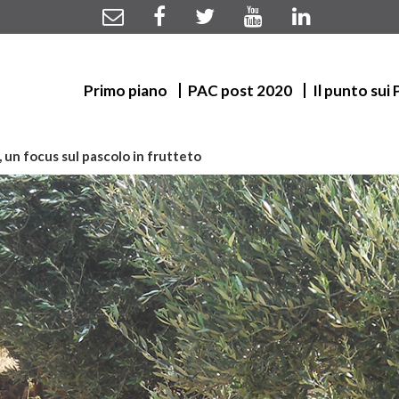
Primo piano
PAC post 2020
Il punto sui
, un focus sul pascolo in frutteto