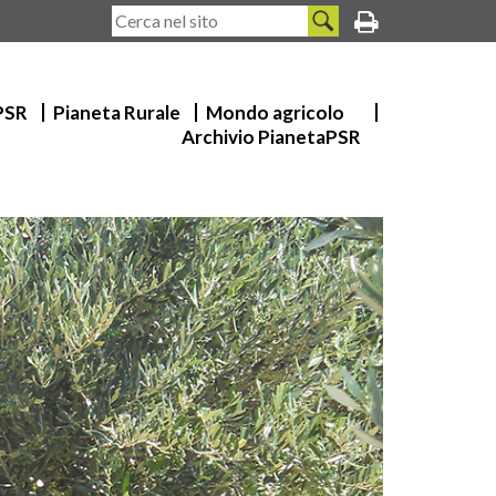
 PSR
Pianeta Rurale
Mondo agricolo
Archivio PianetaPSR