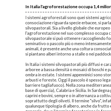
In Italia l'agroforestazione occupa 1,4 milion
I sistemi agroforestali sono quei sistemi agric
consociazione riguarda specie erbacee, si parla 
silvopastorali. Sia a livello globale che europeo
l'agroforestazione nel suo complesso occupa circa
silvopastorale si può ottenere raccogliendo fo
seminativo o pascolo più o meno intensamente a
animali, è presente anche una coltura consociat
si piantano alberi intorno a stalle o nei paddock
In Italia i sistemi silvopastorali più diffusi e c
arboree a bassa densità o mosaici di boschi e pas
ombra in estate. I sistemi appenninici sono st
arbusti e foreste. Oggi il pascolo è spesso legat
barriere tagliafuoco). Nella zona mediterranea,
base di quercia), Calabria e Sicilia. In Sardegn
caprini e bovini, sempre o in alternanza a coltiv
soprattutto degli oliveti. Il termine "silvo", in
qualunque tipologia di albero, anche da frutto 