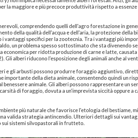
ry) non implica necessariamente alberi forestali. Anzi, gli alb
r la maggiore e più precoce produttività rispetto a essenze for
merevoli, comprendendo quelli dell'agro forestazione in gener
ento della qualità dell'acqua e dell'aria, la protezione della b
i vantaggi specifici per la zootecnia. Tra i vantaggi più impo
 caldo, un problema spesso sottostimato che sta divenendo s
erdita economica per ridotta produzione di carne e latte, causa
2). Gli alberi riducono l'esposizione degli animali anche al vent
ri e gli arbusti possono produrre foraggio aggiuntivo, diret
e importante della dieta animale, consentendo quindi un ris
 al benessere animale. Gli alberi possono rappresentare un ser
arsità di foraggio, dovuta a un'imprevista siccità oppure a c
mbiente più naturale che favorisce l'etologia del bestiame, mi
a valida strategia antincendio. Ulteriori dettagli sui vantagg
sui sistemi silvopastorali in frutteto.