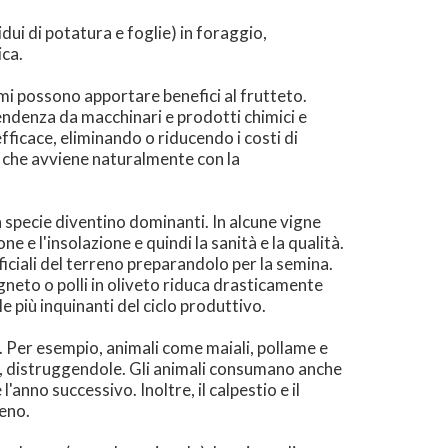
dui di potatura e foglie) in foraggio,
ica.
imi possono apportare benefici al frutteto.
ipendenza da macchinari e prodotti chimici e
fficace, eliminando o riducendo i costi di
e che avviene naturalmente con la
la specie diventino dominanti. In alcune vigne
ne e l'insolazione e quindi la sanità e la qualità.
erficiali del terreno preparandolo per la semina.
igneto o polli in oliveto riduca drasticamente
e più inquinanti del ciclo produttivo.
ti. Per esempio, animali come maiali, pollame e
o), distruggendole. Gli animali consumano anche
'anno successivo. Inoltre, il calpestio e il
reno.