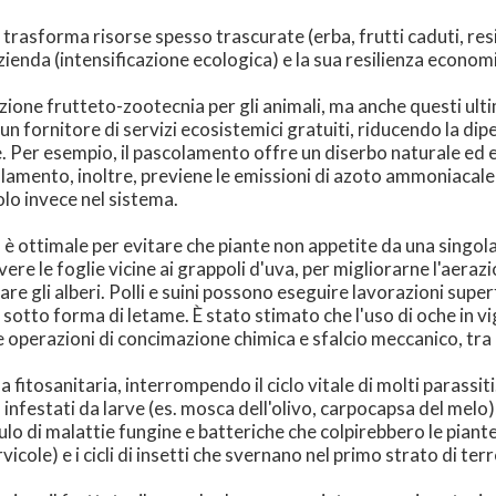
i trasforma risorse spesso trascurate (erba, frutti caduti, resi
ienda (intensificazione ecologica) e la sua resilienza econom
azione frutteto-zootecnia per gli animali, ma anche questi ult
n un fornitore di servizi ecosistemici gratuiti, riducendo la d
e. Per esempio, il pascolamento offre un diserbo naturale ed e
colamento, inoltre, previene le emissioni di azoto ammoniacal
lo invece nel sistema.
ni) è ottimale per evitare che piante non appetite da una singo
ere le foglie vicine ai grappoli d'uva, per migliorarne l'aerazio
llonare gli alberi. Polli e suini possono eseguire lavorazioni sup
lo sotto forma di letame. È stato stimato che l'uso di oche in v
 operazioni di concimazione chimica e sfalcio meccanico, tra l
a fitosanitaria, interrompendo il ciclo vitale di molti parassi
o infestati da larve (es. mosca dell'olivo, carpocapsa del mel
lo di malattie fungine e batteriche che colpirebbero le piante l
icole) e i cicli di insetti che svernano nel primo strato di ter