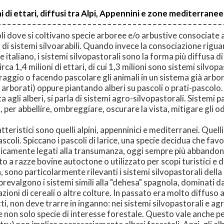
i di ettari, diffusi tra Alpi, Appennini e zone mediterranee
oli dove si coltivano specie arboree e/o arbustive consociate
di sistemi silvoarabili. Quando invece la consociazione riguar
 e italiano, i sistemi silvopastorali sono la forma più diffusa d
 1,4 milioni di ettari, di cui 1,3 milioni sono sistemi silvopa
raggio o facendo pascolare gli animali in un sistema già arbo
rborati) oppure piantando alberi su pascoli o prati-pascolo. 
a agli alberi, si parla di sistemi agro-silvopastorali. Sistemi
, per abbellire, ombreggiare, oscurare la vista, mitigare gli od
aratteristici sono quelli alpini, appenninici e mediterranei. Quel
coli. Spiccano i pascoli di larice, una specie decidua che favo
oricamente legati alla transumanza, oggi sempre più abbando
o a razze bovine autoctone o utilizzato per scopi turistici e d
 sono particolarmente rilevanti i sistemi silvopastorali della
a prevalgono i sistemi simili alla "dehesa" spagnola, dominati 
azioni di cereali o altre colture. In passato era molto diffuso
fatti, non deve trarre in inganno: nei sistemi silvopastorali e 
e non solo specie di interesse forestale. Questo vale anche p