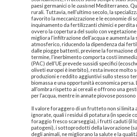
paesi germanici o le
oasis
nel Mediterraneo. Que
rurali. Tuttavia, nell'ultimo secolo, la special
favorito la meccanizzazione e le economie di sc
inquinamento da fertilizzanti chimici e perdita
ovvero la copertura del suolo con vegetazione
migliora l'infiltrazione dell'acqua e aumenta la
atmosferico, riducendo la dipendenza dai fertili
dalle piogge battenti, previene la formazione di
termine, l'inerbimento comporta costi immediat
(PAC) dell'UE prevede sussidi specifici (ecosch
oliveti europei è inerbito), resta invece molt
produzioni e reddito aggiuntivi sullo stesso te
biomassa e una opportunità economica persa. Le 
all'ombra rispetto ai cereali e offrono una ges
per l'acqua, mentre in annate piovose possono es
Il valore foraggero di un frutteto non si limit
ignorate, quali i residui di potatura (in specie 
foraggio fresco scarseggia), i frutti caduti (il 
patogeni), i sottoprodotti della lavorazione (sa
degli animali, ne migliorano la salute e la quali