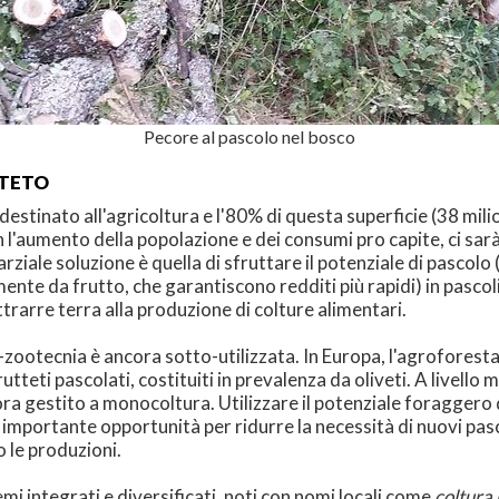
Pecore al pascolo nel bosco
TTETO
è destinato all'agricoltura e l'80% di questa superficie (38 mi
l'aumento della popolazione e dei consumi pro capite, ci sarà 
rziale soluzione è quella di sfruttare il potenziale di pascolo
lmente da frutto, che garantiscono redditi più rapidi) in pasco
rarre terra alla produzione di colture alimentari.
zootecnia è ancora sotto-utilizzata. In Europa, l'agroforestaz
tteti pascolati, costituiti in prevalenza da oliveti. A livello m
ora gestito a monocoltura. Utilizzare il potenziale foraggero di
importante opportunità per ridurre la necessità di nuovi pascol
o le produzioni.
mi integrati e diversificati, noti con nomi locali come
coltura