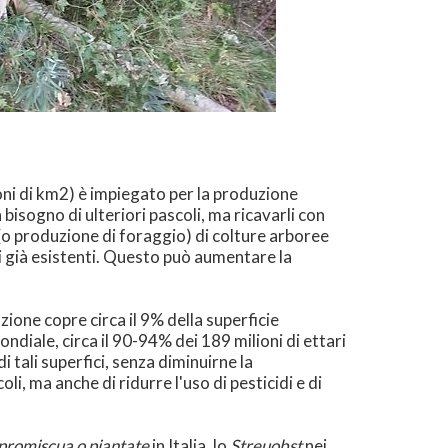
lioni di km2) è impiegato per la produzione
bisogno di ulteriori pascoli, ma ricavarli con
 (o produzione di foraggio) di colture arboree
li già esistenti. Questo può aumentare la
ione copre circa il 9% della superficie
ondiale, circa il 90-94% dei 189 milioni di ettari
 tali superfici, senza diminuirne la
i, ma anche di ridurre l'uso di pesticidi e di
 promiscua o piantate
in Italia, lo
Streuobst
nei