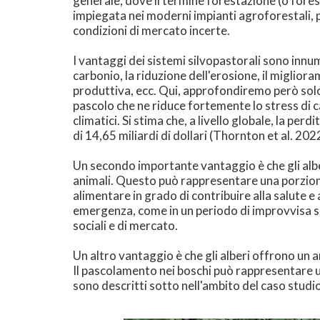
generale, dove il termine forestazione (o forest
impiegata nei moderni impianti agroforestali, pe
condizioni di mercato incerte.
I vantaggi dei sistemi silvopastorali sono innu
carbonio, la riduzione dell'erosione, il miglioram
produttiva, ecc. Qui, approfondiremo però solo 
pascolo che ne riduce fortemente lo stress di
climatici. Si stima che, a livello globale, la p
di 14,65 miliardi di dollari (Thornton et al. 202
Un secondo importante vantaggio è che gli albe
animali. Questo può rappresentare una porzion
alimentare in grado di contribuire alla salute e
emergenza, come in un periodo di improvvisa sc
sociali e di mercato.
Un altro vantaggio è che gli alberi offrono un a
Il pascolamento nei boschi può rappresentare un
sono descritti sotto nell'ambito del caso studio 