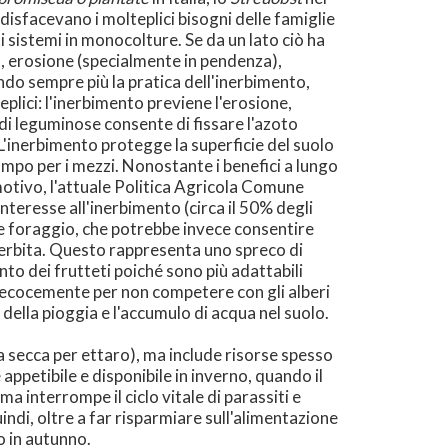
isfacevano i molteplici bisogni delle famiglie
i sistemi in monocolture. Se da un lato ciò ha
o, erosione (specialmente in pendenza),
ndo sempre più la pratica dell'inerbimento,
ici: l'inerbimento previene l'erosione,
 di leguminose consente di fissare l'azoto
. L'inerbimento protegge la superficie del suolo
campo per i mezzi. Nonostante i benefici a lungo
otivo, l'attuale Politica Agricola Comune
nteresse all'inerbimento (circa il 50% degli
me foraggio, che potrebbe invece consentire
inerbita. Questo rappresenta uno spreco di
to dei frutteti poiché sono più adattabili
 precocemente per non competere con gli alberi
della pioggia e l'accumulo di acqua nel suolo.
za secca per ettaro), ma include risorse spesso
appetibile e disponibile in inverno, quando il
a interrompe il ciclo vitale di parassiti e
indi, oltre a far risparmiare sull'alimentazione
o in autunno.