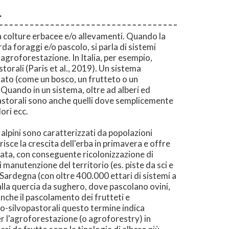
.
 a colture erbacee e/o allevamenti. Quando la
da foraggi e/o pascolo, si parla di sistemi
i agroforestazione. In Italia, per esempio,
storali (Paris et al., 2019). Un sistema
rato (come un bosco, un frutteto o un
Quando in un sistema, oltre ad alberi ed
 pastorali sono anche quelli dove semplicemente
ori ecc.
li alpini sono caratterizzati da popolazioni
risce la crescita dell'erba in primavera e offre
nata, con conseguente ricolonizzazione di
i manutenzione del territorio (es. piste da sci e
 Sardegna (con oltre 400.000 ettari di sistemi a
dalla quercia da sughero, dove pascolano ovini,
 anche il pascolamento dei frutteti e
agro-silvopastorali questo termine indica
er l'agroforestazione (o agroforestry) in