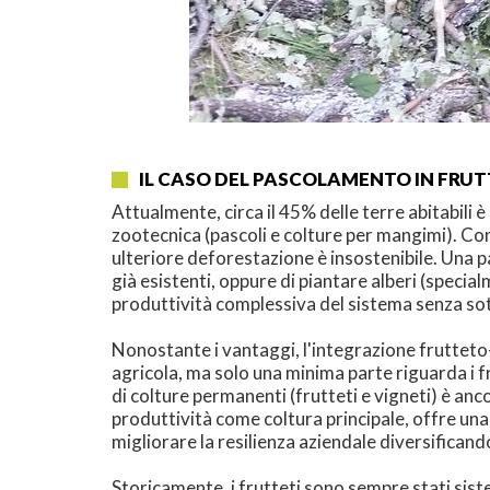
IL CASO DEL PASCOLAMENTO IN FRU
Attualmente, circa il 45% delle terre abitabili 
zootecnica (pascoli e colture per mangimi). Con 
ulteriore deforestazione è insostenibile. Una pa
già esistenti, oppure di piantare alberi (specia
produttività complessiva del sistema senza sott
Nonostante i vantaggi, l'integrazione frutteto-
agricola, ma solo una minima parte riguarda i fru
di colture permanenti (frutteti e vigneti) è anc
produttività come coltura principale, offre una 
migliorare la resilienza aziendale diversificand
Storicamente, i frutteti sono sempre stati siste