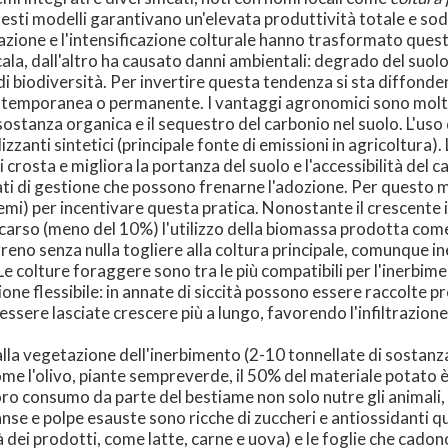
sti modelli garantivano un'elevata produttività totale e sodd
izzazione e l'intensificazione colturale hanno trasformato quest
ala, dall'altro ha causato danni ambientali: degrado del suol
 di biodiversità. Per invertire questa tendenza si sta diffonde
 temporanea o permanente. I vantaggi agronomici sono moltepl
 sostanza organica e il sequestro del carbonio nel suolo. L'uso
zzanti sintetici (principale fonte di emissioni in agricoltura)
 crosta e migliora la portanza del suolo e l'accessibilità del 
i di gestione che possono frenarne l'adozione. Per questo m
emi) per incentivare questa pratica. Nonostante il crescente i
o scarso (meno del 10%) l'utilizzo della biomassa prodotta co
rreno senza nulla togliere alla coltura principale, comunque 
colture foraggere sono tra le più compatibili per l'inerbimen
tione flessibile: in annate di siccità possono essere raccolte
sere lasciate crescere più a lungo, favorendo l'infiltrazione 
a alla vegetazione dell'inerbimento (2-10 tonnellate di sostan
come l'olivo, piante sempreverde, il 50% del materiale potato è 
loro consumo da parte del bestiame non solo nutre gli animali, m
nse e polpe esauste sono ricche di zuccheri e antiossidanti qu
tà dei prodotti, come latte, carne e uova) e le foglie che cadon