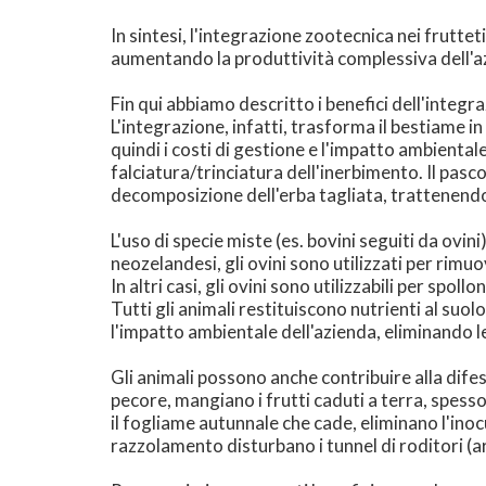
In sintesi, l'integrazione zootecnica nei fruttet
aumentando la produttività complessiva dell'az
Fin qui abbiamo descritto i benefici dell'integr
L'integrazione, infatti, trasforma il bestiame i
quindi i costi di gestione e l'impatto ambiental
falciatura/trinciatura dell'inerbimento. Il pas
decomposizione dell'erba tagliata, trattenendo
L'uso di specie miste (es. bovini seguiti da ovi
neozelandesi, gli ovini sono utilizzati per rimuov
In altri casi, gli ovini sono utilizzabili per spo
Tutti gli animali restituiscono nutrienti al suo
l'impatto ambientale dell'azienda, eliminando le
Gli animali possono anche contribuire alla difes
pecore, mangiano i frutti caduti a terra, spess
il fogliame autunnale che cade, eliminano l'inocu
razzolamento disturbano i tunnel di roditori (arv