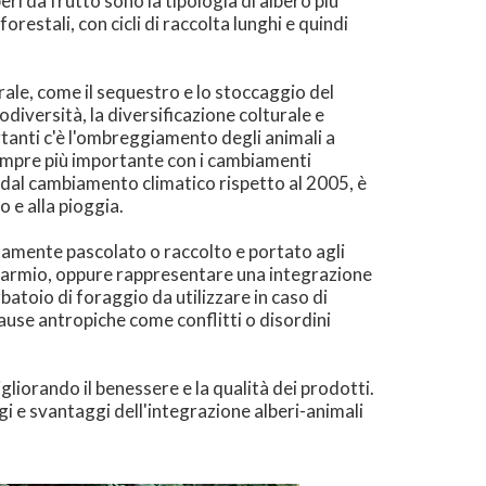
eri da frutto sono la tipologia di albero più
estali, con cicli di raccolta lunghi e quindi
ale, come il sequestro e lo stoccaggio del
iodiversità, la diversificazione colturale e
rtanti c'è l'ombreggiamento degli animali a
empre più importante con i cambiamenti
ta dal cambiamento climatico rispetto al 2005, è
o e alla pioggia.
tamente pascolato o raccolto e portato agli
parmio, oppure rappresentare una integrazione
batoio di foraggio da utilizzare in caso di
ause antropiche come conflitti o disordini
gliorando il benessere e la qualità dei prodotti.
i e svantaggi dell'integrazione alberi-animali