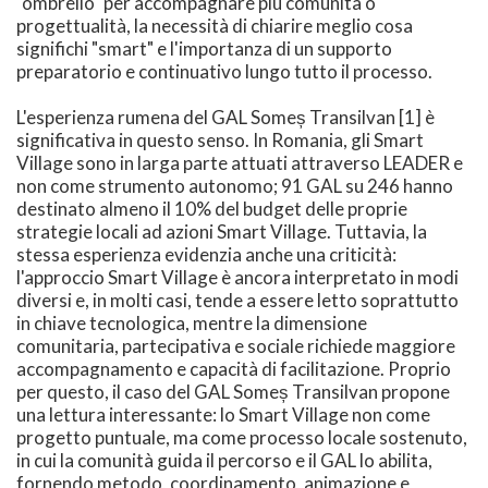
"ombrello" per accompagnare più comunità o
progettualità, la necessità di chiarire meglio cosa
significhi "smart" e l'importanza di un supporto
preparatorio e continuativo lungo tutto il processo.
L'esperienza rumena del GAL Someș Transilvan [1] è
significativa in questo senso. In Romania, gli Smart
Village sono in larga parte attuati attraverso LEADER e
non come strumento autonomo; 91 GAL su 246 hanno
destinato almeno il 10% del budget delle proprie
strategie locali ad azioni Smart Village. Tuttavia, la
stessa esperienza evidenzia anche una criticità:
l'approccio Smart Village è ancora interpretato in modi
diversi e, in molti casi, tende a essere letto soprattutto
in chiave tecnologica, mentre la dimensione
comunitaria, partecipativa e sociale richiede maggiore
accompagnamento e capacità di facilitazione. Proprio
per questo, il caso del GAL Someș Transilvan propone
una lettura interessante: lo Smart Village non come
progetto puntuale, ma come processo locale sostenuto,
in cui la comunità guida il percorso e il GAL lo abilita,
fornendo metodo, coordinamento, animazione e