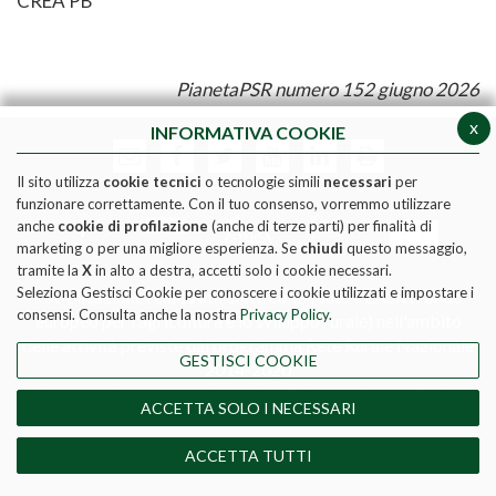
CREA PB
PianetaPSR numero 152 giugno 2026
x
INFORMATIVA COOKIE
Il sito utilizza
cookie tecnici
o tecnologie simili
necessari
per
funzionare correttamente. Con il tuo consenso, vorremmo utilizzare
anche
cookie di profilazione
(anche di terze parti) per finalità di
marketing o per una migliore esperienza. Se
chiudi
questo messaggio,
tramite la
X
in alto a destra, accetti solo i cookie necessari.
Seleziona Gestisci Cookie per conoscere i cookie utilizzati e impostare i
Pubblicazione realizzata con il contributo FEASR (Fondo
consensi. Consulta anche la nostra
Privacy Policy
.
europeo per l'agricoltura e lo sviluppo rurale) nell'ambito
delle attività previste dal programma Rete Rurale Nazionale
GESTISCI COOKIE
2014-2020
Social media policy
|
Informativa Privacy
|
Cookie Policy
ACCETTA SOLO I NECESSARI
DIRETTORE RESPONSABILE - MATTEO TAGLIAPIETRA
REGISTRAZIONE TRIBUNALE DI ROMA N. 190/2011 del
ACCETTA TUTTI
17-06-2011 - ISSN 2532-8115.