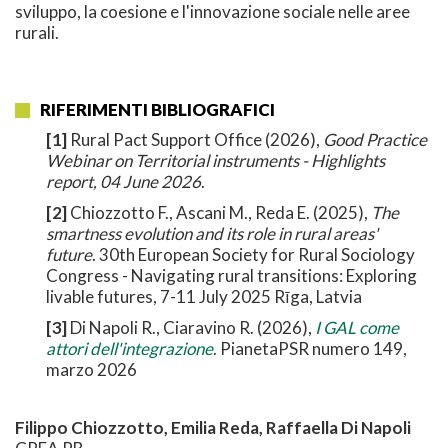
sviluppo, la coesione e l'innovazione sociale nelle aree
rurali.
RIFERIMENTI BIBLIOGRAFICI
[1]
Rural Pact Support Office (2026),
Good Practice
Webinar on Territorial instruments - Highlights
report, 04 June 2026
.
[2]
Chiozzotto F., Ascani M., Reda E. (2025),
The
smartness evolution and its role in rural areas'
future
. 30th European Society for Rural Sociology
Congress - Navigating rural transitions: Exploring
livable futures, 7-11 July 2025 Rīga, Latvia
[3]
Di Napoli R., Ciaravino R. (2026),
I GAL come
attori dell'integrazione
. PianetaPSR numero 149,
marzo 2026
Filippo Chiozzotto, Emilia Reda, Raffaella Di Napoli