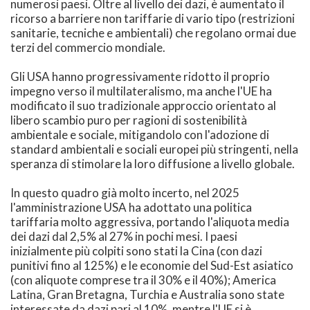
numerosi paesi. Oltre al livello dei dazi, è aumentato il
ricorso a barriere non tariffarie di vario tipo (restrizioni
sanitarie, tecniche e ambientali) che regolano ormai due
terzi del commercio mondiale.
Gli USA hanno progressivamente ridotto il proprio
impegno verso il multilateralismo, ma anche l'UE ha
modificato il suo tradizionale approccio orientato al
libero scambio puro per ragioni di sostenibilità
ambientale e sociale, mitigandolo con l'adozione di
standard ambientali e sociali europei più stringenti, nella
speranza di stimolare la loro diffusione a livello globale.
In questo quadro già molto incerto, nel 2025
l'amministrazione USA ha adottato una politica
tariffaria molto aggressiva, portando l'aliquota media
dei dazi dal 2,5% al 27% in pochi mesi. I paesi
inizialmente più colpiti sono stati la Cina (con dazi
punitivi fino al 125%) e le economie del Sud-Est asiatico
(con aliquote comprese tra il 30% e il 40%); America
Latina, Gran Bretagna, Turchia e Australia sono state
interessate da dazi pari al 10%, mentre l'UE si è