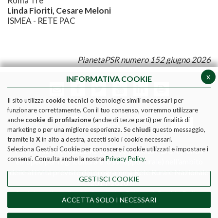
Roma Tre
Linda Fioriti, Cesare Meloni
ISMEA - RETE PAC
PianetaPSR numero 152 giugno 2026
x
INFORMATIVA COOKIE
Il sito utilizza
cookie tecnici
o tecnologie simili
necessari
per
funzionare correttamente. Con il tuo consenso, vorremmo utilizzare
anche
cookie di profilazione
(anche di terze parti) per finalità di
marketing o per una migliore esperienza. Se
chiudi
questo messaggio,
tramite la
X
in alto a destra, accetti solo i cookie necessari.
Seleziona Gestisci Cookie per conoscere i cookie utilizzati e impostare i
Pubblicazione realizzata con il contributo FEASR (Fondo
consensi. Consulta anche la nostra
Privacy Policy
.
europeo per l'agricoltura e lo sviluppo rurale) nell'ambito
delle attività previste dal programma Rete Rurale Nazionale
GESTISCI COOKIE
2014-2020
Social media policy
|
Informativa Privacy
|
Cookie Policy
ACCETTA SOLO I NECESSARI
DIRETTORE RESPONSABILE - MATTEO TAGLIAPIETRA
REGISTRAZIONE TRIBUNALE DI ROMA N. 190/2011 del