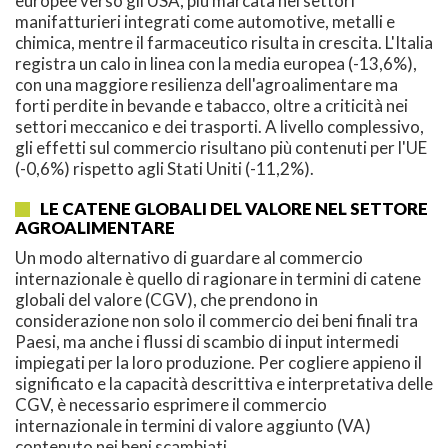
europee verso gli USA, più marcata nei settori
manifatturieri integrati come automotive, metalli e
chimica, mentre il farmaceutico risulta in crescita. L'Italia
registra un calo in linea con la media europea (-13,6%),
con una maggiore resilienza dell'agroalimentare ma
forti perdite in bevande e tabacco, oltre a criticità nei
settori meccanico e dei trasporti. A livello complessivo,
gli effetti sul commercio risultano più contenuti per l'UE
(-0,6%) rispetto agli Stati Uniti (-11,2%).
LE CATENE GLOBALI DEL VALORE NEL SETTORE
AGROALIMENTARE
Un modo alternativo di guardare al commercio
internazionale è quello di ragionare in termini di catene
globali del valore (CGV), che prendono in
considerazione non solo il commercio dei beni finali tra
Paesi, ma anche i flussi di scambio di input intermedi
impiegati per la loro produzione. Per cogliere appieno il
significato e la capacità descrittiva e interpretativa delle
CGV, è necessario esprimere il commercio
internazionale in termini di valore aggiunto (VA)
contenuto nei beni scambiati.