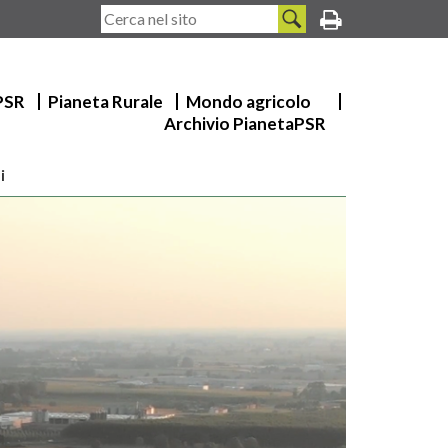
 PSR
Pianeta Rurale
Mondo agricolo
Archivio PianetaPSR
i