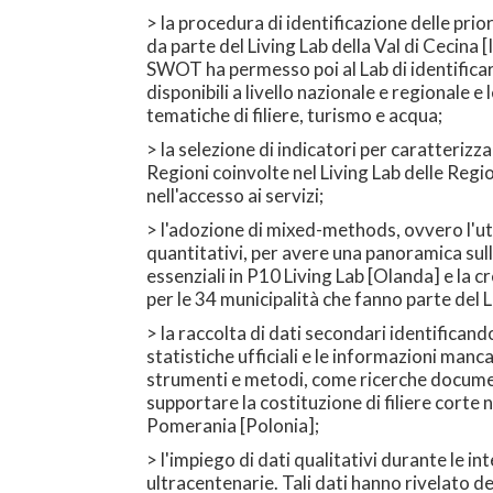
> la procedura di identificazione delle prio
da parte del Living Lab della Val di Cecina [
SWOT ha permesso poi al Lab di identificare 
disponibili a livello nazionale e regionale e
tematiche di filiere, turismo e acqua;
> la selezione di indicatori per caratterizza
Regioni coinvolte nel Living Lab delle Regi
nell'accesso ai servizi;
> l'adozione di mixed-methods, ovvero l'util
quantitativi, per avere una panoramica sull'
essenziali in P10 Living Lab [Olanda] e la c
per le 34 municipalità che fanno parte del L
> la raccolta di dati secondari identificando 
statistiche ufficiali e le informazioni man
strumenti e metodi, come ricerche documen
supportare la costituzione di filiere corte 
Pomerania [Polonia];
> l'impiego di dati qualitativi durante le in
ultracentenarie. Tali dati hanno rivelato de