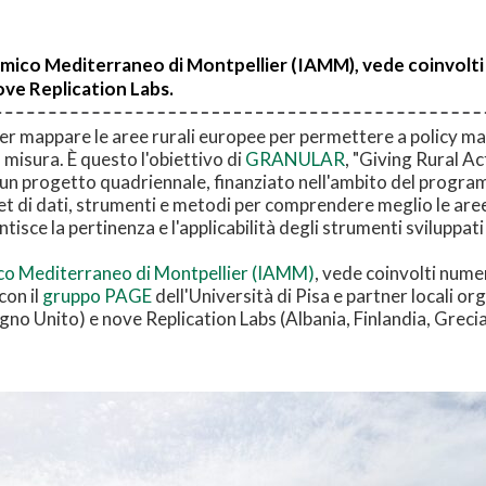
mico Mediterraneo di Montpellier (IAMM), vede coinvolti n
ove Replication Labs.
r mappare le aree rurali europee per permettere a policy make
u misura. È questo l'obiettivo di
GRANULAR
, "Giving Rural A
 un progetto quadriennale, finanziato nell'ambito del prog
 set di dati, strumenti e metodi per comprendere meglio le aree 
tisce la pertinenza e l'applicabilità degli strumenti sviluppati 
co Mediterraneo di Montpellier (IAMM)
, vede coinvolti numer
con il
gruppo PAGE
dell'Università di Pisa e partner locali or
egno Unito) e nove Replication Labs (Albania, Finlandia, Grecia