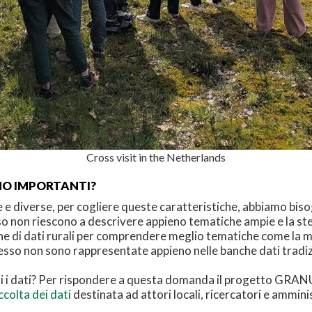
Cross visit in the Netherlands
ONO IMPORTANTI?
e e diverse, per cogliere queste caratteristiche, abbiamo bis
so non riescono a descrivere appieno tematiche ampie e la stess
 di dati rurali per comprendere meglio tematiche come la mobili
sso non sono rappresentate appieno nelle banche dati tradiz
ti i dati? Per rispondere a questa domanda il progetto GR
accolta dei dati
destinata ad attori locali, ricercatori e ammin