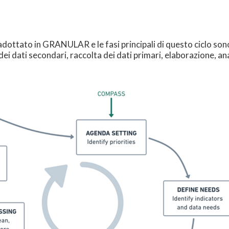
adottato in GRANULAR e le fasi principali di questo ciclo sono 
 dei dati secondari, raccolta dei dati primari, elaborazione, anal