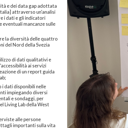
rità e dei data gap adottata
Italia] attraverso un'analisi
i dati e gli indicatori
 le eventuali mancanze sulle
re la diversità delle quattro
oni del Nord della Svezia
izzo di dati qualitativi e
accessibilità ai servizi
reazione di un report guida
ab;
i dati disponibili nelle
canti impiegando diversi
tali e sondaggi, per
nel Living Lab della West
terviste alle persone
ttagli importanti sulla vita