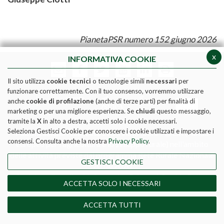
PianetaPSR numero 152 giugno 2026
x
INFORMATIVA COOKIE
Il sito utilizza
cookie tecnici
o tecnologie simili
necessari
per
funzionare correttamente. Con il tuo consenso, vorremmo utilizzare
anche
cookie di profilazione
(anche di terze parti) per finalità di
marketing o per una migliore esperienza. Se
chiudi
questo messaggio,
tramite la
X
in alto a destra, accetti solo i cookie necessari.
Seleziona Gestisci Cookie per conoscere i cookie utilizzati e impostare i
Pubblicazione realizzata con il contributo FEASR (Fondo
consensi. Consulta anche la nostra
Privacy Policy
.
europeo per l'agricoltura e lo sviluppo rurale) nell'ambito
delle attività previste dal programma Rete Rurale Nazionale
GESTISCI COOKIE
2014-2020
Social media policy
|
Informativa Privacy
|
Cookie Policy
ACCETTA SOLO I NECESSARI
DIRETTORE RESPONSABILE - MATTEO TAGLIAPIETRA
REGISTRAZIONE TRIBUNALE DI ROMA N. 190/2011 del
ACCETTA TUTTI
17-06-2011 - ISSN 2532-8115.