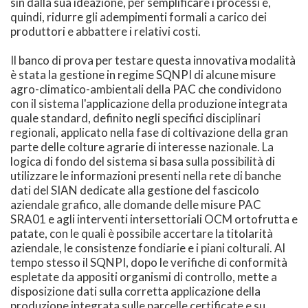
sin dalla sua ideazione, per semplificare i processi e,
quindi, ridurre gli adempimenti formali a carico dei
produttori e abbattere i relativi costi.
Il banco di prova per testare questa innovativa modalità
è stata la gestione in regime SQNPI di alcune misure
agro-climatico-ambientali della PAC che condividono
con il sistema l'applicazione della produzione integrata
quale standard, definito negli specifici disciplinari
regionali, applicato nella fase di coltivazione della gran
parte delle colture agrarie di interesse nazionale. La
logica di fondo del sistema si basa sulla possibilità di
utilizzare le informazioni presenti nella rete di banche
dati del SIAN dedicate alla gestione del fascicolo
aziendale grafico, alle domande delle misure PAC
SRA01 e agli interventi intersettoriali OCM ortofrutta e
patate, con le quali è possibile accertare la titolarità
aziendale, le consistenze fondiarie e i piani colturali. Al
tempo stesso il SQNPI, dopo le verifiche di conformità
espletate da appositi organismi di controllo, mette a
disposizione dati sulla corretta applicazione della
produzione integrata sulle parcelle certificate e su