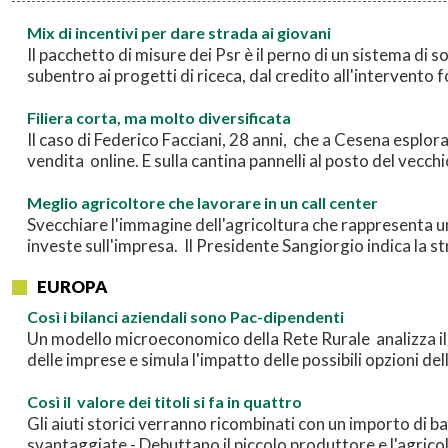
Mix di incentivi per dare strada ai giovani
Il pacchetto di misure dei Psr è il perno di un sistema di 
subentro ai progetti di riceca, dal credito all'intervento 
Filiera corta, ma molto diversificata
Il caso di Federico Facciani, 28 anni, che a Cesena esplora
vendita online. E sulla cantina pannelli al posto del vecch
Meglio agricoltore che lavorare in un call center
Svecchiare l'immagine dell'agricoltura che rappresenta u
investe sull'impresa. Il Presidente Sangiorgio indica la s
EUROPA
Così i bilanci aziendali sono Pac-dipendenti
Un modello microeconomico della Rete Rurale analizza il
delle imprese e simula l'impatto delle possibili opzioni de
Così il valore dei titoli si fa in quattro
Gli aiuti storici verranno ricombinati con un importo di ba
svantaggiate - Debuttano il piccolo produttore e l'agrico