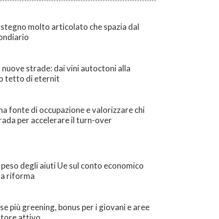
sostegno molto articolato che spazia dal
fondiario
 nuove strade: dai vini autoctoni alla
io tetto di eternit
na fonte di occupazione e valorizzare chi
trada per accelerare il turn-over
 peso degli aiuti Ue sul conto economico
lla riforma
se più greening, bonus per i giovani e aree
ltore attivo