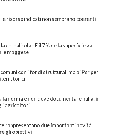
delle risorse indicati non sembrano coerenti
 cerealicola - E il 7% della superficie va
gni e maggese
 comuni con i fondi strutturali ma ai Psr per
teri storici
dalla norma e non deve documentare nulla: in
i agricoltori
nce rappresentano due importanti novità
e gli obiettivi