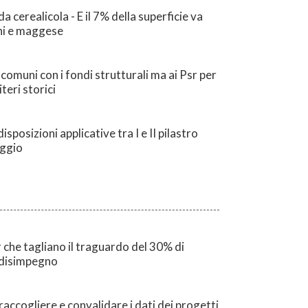
 cerealicola - E il 7% della superficie va
gni e maggese
 comuni con i fondi strutturali ma ai Psr per
teri storici
posizioni applicative tra I e II pilastro
aggio
r che tagliano il traguardo del 30% di
l disimpegno
raccogliere e convalidare i dati dei progetti