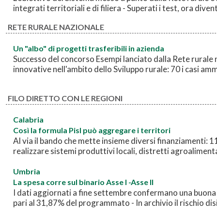
integrati territoriali e di filiera - Superati i test, ora div
RETE RURALE NAZIONALE
Un "albo" di progetti trasferibili in azienda
Successo del concorso Esempi lanciato dalla Rete rurale n
innovative nell'ambito dello Sviluppo rurale: 70 i casi amm
FILO DIRETTO CON LE REGIONI
Calabria
Così la formula Pisl può aggregare i territori
Al via il bando che mette insieme diversi finanziamenti: 1
realizzare sistemi produttivi locali, distretti agroalimenta
Umbria
La spesa corre sul binario Asse I -Asse II
I dati aggiornati a fine settembre confermano una buona
pari al 31,87% del programmato - In archivio il rischio d