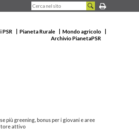
ui PSR
Pianeta Rurale
Mondo agricolo
Archivio PianetaPSR
se più greening, bonus per i giovani e aree
ltore attivo