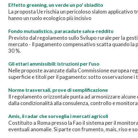
Effetto greening, un verde un po' sbiadito
La proposta Ue rischia un pericoloso slalom applicativo t
hanno un ruolo ecologico più incisivo
Fondo mutualistico, paracadute salva-reddito
Previsto dal regolamento sullo Svilupo rurale per la gestio
mercato - Il pagamento compensativo scatta quando la per
30 %.
Gli ettari ammissibili: istruzioni per l'uso
Nelle proposte avanzate dalla Commissione europea rego
superficie e titoli per il pagamento: sotto osservazione i 
Norme trasversali, prove di semplificazione
Il regolamento orizzontale punta ad armonizzare alcune dis
dalla condizionalità alla consulenza, controllo e monitor
Amis, il radar che sorveglia i mercati agricoli
Costituito a Roma presso la Fao il sistema per il monitora
eventuali anomalie. Si parte con frumento, mais, riso e so