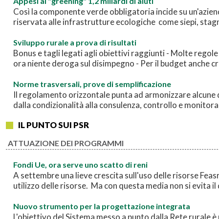
Appesi al "greening" 1,2 miliardi di aiuti
Così la componente verde obbligatoria incide su un'azienda
riservata alle infrastrutture ecologiche come siepi, sta
Sviluppo rurale a prova di risultati
Bonus e tagli legati agli obiettivi raggiunti - Molte regole
ora niente deroga sul disimpegno - Per il budget anche cri
Norme trasversali, prove di semplificazione
Il regolamento orizzontale punta ad armonizzare alcune dis
dalla condizionalità alla consulenza, controllo e monitor
IL PUNTO SUI PSR
ATTUAZIONE DEI PROGRAMMI
Fondi Ue, ora serve uno scatto di reni
A settembre una lieve crescita sull'uso delle risorse Feas
utilizzo delle risorse. Ma con questa media non si evita i
Nuovo strumento per la progettazione integrata
L'obiettivo del Sistema messo a punto dalla Rete rurale è 