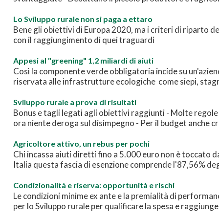
Lo Sviluppo rurale non si paga a ettaro
Bene gli obiettivi di Europa 2020, ma i criteri di riparto 
con il raggiungimento di quei traguardi
Appesi al "greening" 1,2 miliardi di aiuti
Così la componente verde obbligatoria incide su un'azienda
riservata alle infrastrutture ecologiche come siepi, sta
Sviluppo rurale a prova di risultati
Bonus e tagli legati agli obiettivi raggiunti - Molte regole
ora niente deroga sul disimpegno - Per il budget anche cri
Agricoltore attivo, un rebus per pochi
Chi incassa aiuti diretti fino a 5.000 euro non è toccato 
Italia questa fascia di esenzione comprende l'87,56% degl
Condizionalità e riserva: opportunità e rischi
Le condizioni minime ex ante e la premialità di performa
per lo Sviluppo rurale per qualificare la spesa e raggiunger