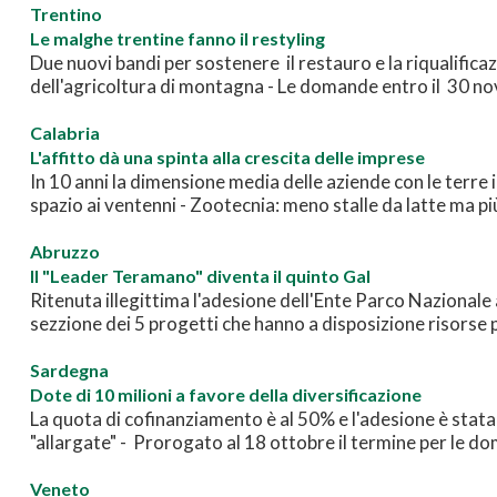
Trentino
Le malghe trentine fanno il restyling
Due nuovi bandi per sostenere il restauro e la riqualificaz
dell'agricoltura di montagna - Le domande entro il 30 
Calabria
L'affitto dà una spinta alla crescita delle imprese
In 10 anni la dimensione media delle aziende con le terre 
spazio ai ventenni - Zootecnia: meno stalle da latte ma pi
Abruzzo
Il "Leader Teramano" diventa il quinto Gal
Ritenuta illegittima l'adesione dell'Ente Parco Nazionale
sezzione dei 5 progetti che hanno a disposizione risorse p
Sardegna
Dote di 10 milioni a favore della diversificazione
La quota di cofinanziamento è al 50% e l'adesione è stata 
"allargate" - Prorogato al 18 ottobre il termine per le 
Veneto