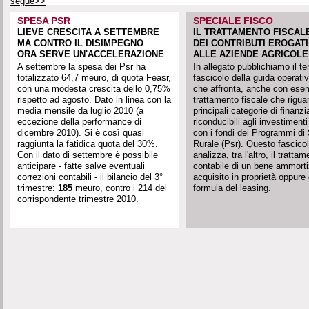
segue>>
SPESA PSR
SPECIALE FISCO
LIEVE CRESCITA A SETTEMBRE
IL TRATTAMENTO FISCAL
MA CONTRO IL DISIMPEGNO
DEI CONTRIBUTI EROGATI
ORA SERVE UN'ACCELERAZIONE
ALLE AZIENDE AGRICOLE
A settembre la spesa dei Psr ha
In allegato pubblichiamo il te
totalizzato 64,7 meuro, di quota Feasr,
fascicolo della guida operativ
con una modesta crescita dello 0,75%
che affronta, anche con esem
rispetto ad agosto. Dato in linea con la
trattamento fiscale che rigua
media mensile da luglio 2010 (a
principali categorie di finanz
eccezione della performance di
riconducibili agli investimenti
dicembre 2010). Si è così quasi
con i fondi dei Programmi di
raggiunta la fatidica quota del 30%.
Rurale (Psr). Questo fascico
Con il dato di settembre è possibile
analizza, tra l'altro, il tratta
anticipare - fatte salve eventuali
contabile di un bene ammorti
correzioni contabili - il bilancio del 3°
acquisito in proprietà oppure
trimestre:
185
meuro, contro i 214 del
formula del leasing.
corrispondente trimestre 2010.