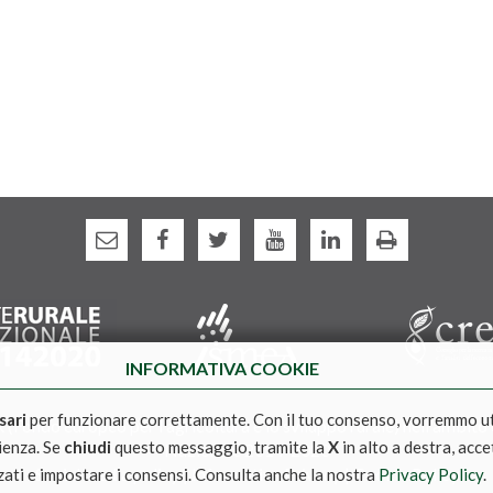
INFORMATIVA COOKIE
sari
per funzionare correttamente. Con il tuo consenso, vorremmo u
(Fondo europeo per l'agricoltura e lo sviluppo rurale) nell'ambito
rienza. Se
chiudi
questo messaggio, tramite la
X
in alto a destra, acce
Nazionale 2014-2020
Social media policy
|
Informativa Privacy
|
Cookie Policy
zati e impostare i consensi. Consulta anche la nostra
Privacy Policy
.