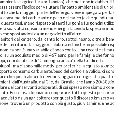
'ambiente e agricoltura britannico), che mettono in dubbio il 
possa essere l'indice per valutare l'impatto ambientale di un p
atto che la maggior parte dell'energia viene impiegata per la 
ra consumo del carburante e peso del carico (e che quindi un
uesta tesi, meno rispetto ai tanti furgoni e furgoncini utiliz
tore a sua volta consuma meno energia facendo la spesa in mo
o che spostandosi da un negozietto all'altro.
enitori del km zero, dal canto loro, sottolineano, oltre ai bene
 e del territorio, la maggior salubrità ed anche un possibile ri
onomica non è una variabile di poco conto. Una recente stima 
io, su un acquisto medio di 467 euro, per le famiglie che fann
ppi, coordinatrice di "Campagna amica" della Coldiretti.
luppi - ma ci sono mille motivi per preferire l'acquisto a km z
porto consumo carburante/peso del carico sia valido, ci sono
rare che questi alimenti devono viaggiare refrigerati: quan
nienti dall'Australia, dal Cile, dal Brasile, che fanno 20/30 gior
rlare dei conservanti adoperati, di cui spesso non siamo a co
mercato. Ecco cosa dobbiamo comparare: tutto questo percors
o acquisto da un agricoltore (per questo il discorso km zero va
ione: troverò un prodotto con più gusto, più vitamine, e ne ac