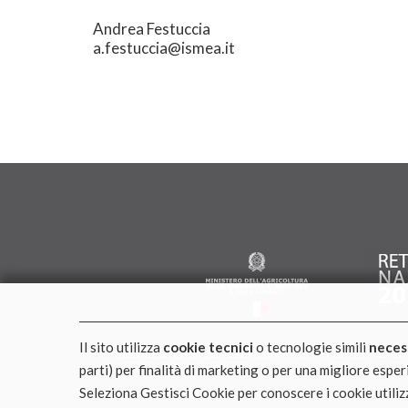
Andrea Festuccia
a.festuccia@ismea.it
Il sito utilizza
cookie tecnici
o tecnologie simili
neces
Pubblicazione realizzata con il contributo FEASR 
parti) per finalità di marketing o per una migliore espe
Seleziona Gestisci Cookie per conoscere i cookie utiliz