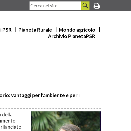
ui PSR
Pianeta Rurale
Mondo agricolo
Archivio PianetaPSR
orio: vantaggi per l'ambiente e per i
a della
alimento
rilanciate