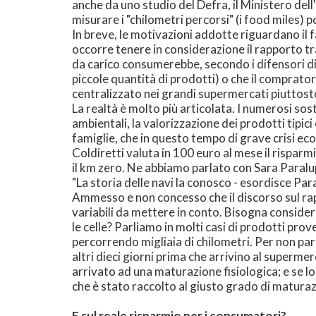
anche da uno studio del Defra, il Ministero dell
misurare i "chilometri percorsi" (i food miles) 
In breve, le motivazioni addotte riguardano il f
occorre tenere in considerazione il rapporto t
da carico consumerebbe, secondo i difensori di q
piccole quantità di prodotti) o che il compra
centralizzato nei grandi supermercati piuttost
La realtà è molto più articolata. I numerosi sost
ambientali, la valorizzazione dei prodotti tipici
famiglie, che in questo tempo di grave crisi ec
Coldiretti valuta in 100 euro al mese il risparm
il km zero. Ne abbiamo parlato con Sara Paralu
"La storia delle navi la conosco - esordisce Para
Ammesso e non concesso che il discorso sul rap
variabili da mettere in conto. Bisogna conside
le celle? Parliamo in molti casi di prodotti prove
percorrendo migliaia di chilometri. Per non pa
altri dieci giorni prima che arrivino al super
arrivato ad una maturazione fisiologica; e se l
che è stato raccolto al giusto grado di maturaz
E sul reale risparmio per i consumatori?