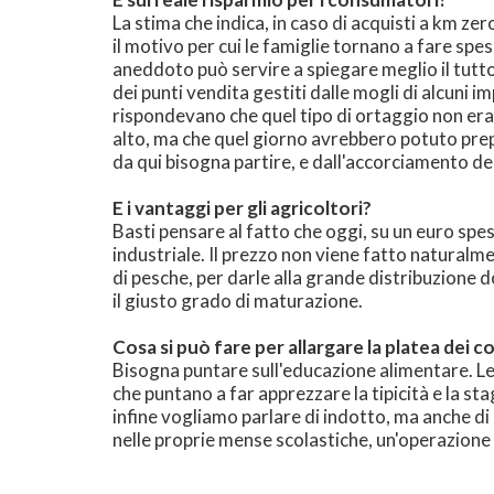
La stima che indica, in caso di acquisti a km ze
il motivo per cui le famiglie tornano a fare spe
aneddoto può servire a spiegare meglio il tutto
dei punti vendita gestiti dalle mogli di alcuni i
rispondevano che quel tipo di ortaggio non era 
alto, ma che quel giorno avrebbero potuto prepa
da qui bisogna partire, e dall'accorciamento dell
E i vantaggi per gli agricoltori?
Basti pensare al fatto che oggi, su un euro spe
industriale. Il prezzo non viene fatto naturalm
di pesche, per darle alla grande distribuzione
il giusto grado di maturazione.
Cosa si può fare per allargare la platea dei 
Bisogna puntare sull'educazione alimentare. L
che puntano a far apprezzare la tipicità e la s
infine vogliamo parlare di indotto, ma anche di
nelle proprie mense scolastiche, un'operazione di