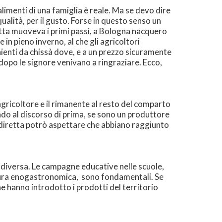
limenti di una famiglia è reale. Ma se devo dire
ualità, per il gusto. Forse in questo senso un
etta muoveva i primi passi, a Bologna nacquero
 in pieno inverno, al che gli agricoltori
nienti da chissà dove, e a un prezzo sicuramente
dopo le signore venivano a ringraziare. Ecco,
agricoltore e il rimanente al resto del comparto
ando al discorso di prima, se sono un produttore
a diretta potrò aspettare che abbiano raggiunto
diversa. Le campagne educative nelle scuole,
cultura enogastronomica, sono fondamentali. Se
e hanno introdotto i prodotti del territorio