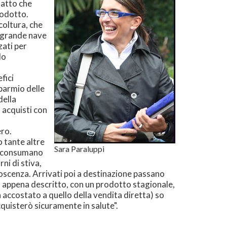
fatto che
rodotto.
coltura, che
a grande nave
zati per
do
fici
sparmio delle
della
o acquisti con
ero.
 tante altre
Sara Paraluppi
to consumano
ni di stiva,
noscenza. Arrivati poi a destinazione passano
o appena descritto, con un prodotto stagionale,
 accostato a quello della vendita diretta) so
quisterò sicuramente in salute".