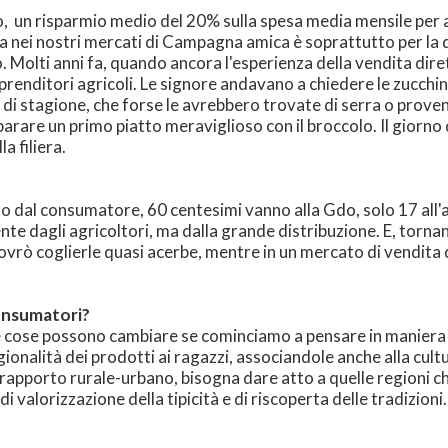
ro, un risparmio medio del 20% sulla spesa media mensile per a
sa nei nostri mercati di Campagna amica è soprattutto per la q
. Molti anni fa, quando ancora l'esperienza della vendita dir
mprenditori agricoli. Le signore andavano a chiedere le zucchine
di stagione, che forse le avrebbero trovate di serra o prove
rare un primo piatto meraviglioso con il broccolo. Il giorno 
a filiera.
so dal consumatore, 60 centesimi vanno alla Gdo, solo 17 all'
ente dagli agricoltori, ma dalla grande distribuzione. E, torn
 dovrò coglierle quasi acerbe, mentre in un mercato di vendit
consumatori?
e cose possono cambiare se cominciamo a pensare in maniera 
tagionalità dei prodotti ai ragazzi, associandole anche alla 
 rapporto rurale-urbano, bisogna dare atto a quelle regioni ch
 valorizzazione della tipicità e di riscoperta delle tradizioni.