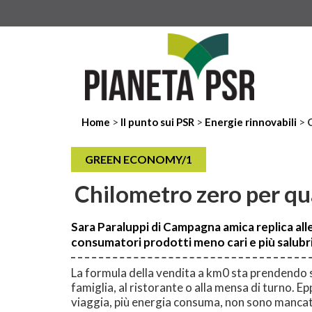
>
>
>
Home
Il punto sui PSR
Energie rinnovabili
GREEN ECONOMY/1
Chilometro zero per qu
Sara Paraluppi di Campagna amica replica alle 
consumatori prodotti meno cari e più salubr
La formula della vendita a km0 sta prendendo sem
famiglia, al ristorante o alla mensa di turno. E
viaggia, più energia consuma, non sono mancate 