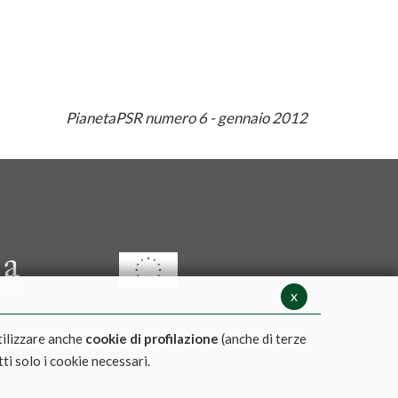
PianetaPSR numero 6 - gennaio 2012
x
tilizzare anche
cookie di profilazione
(anche di terze
 delle attività previste dal programma Rete Rurale
tti solo i cookie necessari.