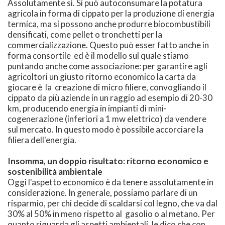
Assolutamente sì. Si può autoconsumare la potatura
agricola in forma di cippato per la produzione di energia
termica, ma si possono anche produrre biocombustibili
densificati, come pellet o tronchetti per la
commercializzazione. Questo può esser fatto anche in
forma consortile ed è il modello sul quale stiamo
puntando anche come associazione: per garantire agli
agricoltori un giusto ritorno economico la carta da
giocare è la creazione di micro filiere, convogliando il
cippato da più aziende in un raggio ad esempio di 20-30
km, producendo energia in impianti di mini-
cogenerazione (inferiori a 1 mw elettrico) da vendere
sul mercato. In questo modo è possibile accorciare la
filiera dell'energia.
Insomma, un doppio risultato: ritorno economico e
sostenibilità ambientale
Oggi l'aspetto economico è da tenere assolutamente in
considerazione. In generale, possiamo parlare di un
risparmio, per chi decide di scaldarsi col legno, che va dal
30% al 50% in meno rispetto al gasolio o al metano. Per
quanto riguarda gli aspetti ambientali, le dico che con