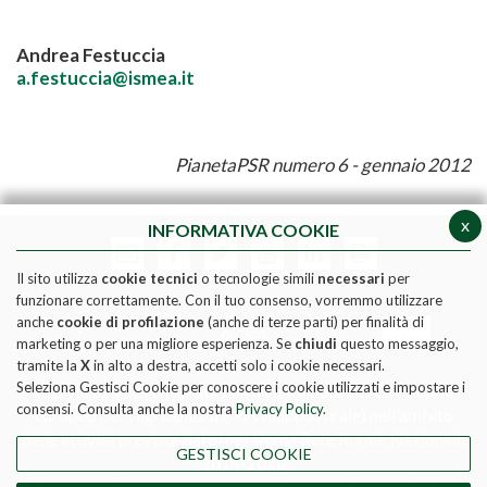
Andrea Festuccia
a.festuccia@ismea.it
PianetaPSR numero 6 - gennaio 2012
x
INFORMATIVA COOKIE
Il sito utilizza
cookie tecnici
o tecnologie simili
necessari
per
funzionare correttamente. Con il tuo consenso, vorremmo utilizzare
anche
cookie di profilazione
(anche di terze parti) per finalità di
marketing o per una migliore esperienza. Se
chiudi
questo messaggio,
tramite la
X
in alto a destra, accetti solo i cookie necessari.
Seleziona Gestisci Cookie per conoscere i cookie utilizzati e impostare i
Pubblicazione realizzata con il contributo FEASR (Fondo
consensi. Consulta anche la nostra
Privacy Policy
.
europeo per l'agricoltura e lo sviluppo rurale) nell'ambito
delle attività previste dal programma Rete Rurale Nazionale
GESTISCI COOKIE
2014-2020
Social media policy
|
Informativa Privacy
|
Cookie Policy