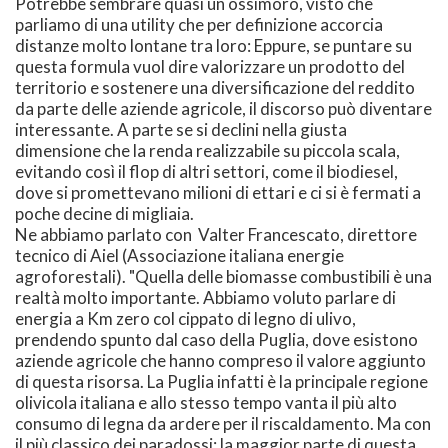
Potrebbe sembrare quasi un ossimoro, visto che
parliamo di una utility che per definizione accorcia
distanze molto lontane tra loro: Eppure, se puntare su
questa formula vuol dire valorizzare un prodotto del
territorio e sostenere una diversificazione del reddito
da parte delle aziende agricole, il discorso può diventare
interessante. A parte se si declini nella giusta
dimensione che la renda realizzabile su piccola scala,
evitando così il flop di altri settori, come il biodiesel,
dove si promettevano milioni di ettari e ci si è fermati a
poche decine di migliaia.
Ne abbiamo parlato con Valter Francescato, direttore
tecnico di Aiel (Associazione italiana energie
agroforestali). "Quella delle biomasse combustibili è una
realtà molto importante. Abbiamo voluto parlare di
energia a Km zero col cippato di legno di ulivo,
prendendo spunto dal caso della Puglia, dove esistono
aziende agricole che hanno compreso il valore aggiunto
di questa risorsa. La Puglia infatti è la principale regione
olivicola italiana e allo stesso tempo vanta il più alto
consumo di legna da ardere per il riscaldamento. Ma con
il più classico dei paradossi: la maggior parte di questa