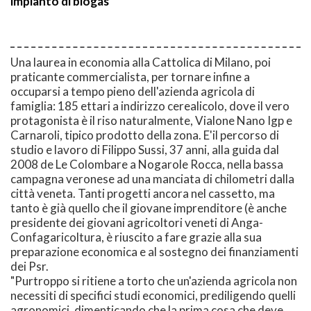
impianto di biogas
Una laurea in economia alla Cattolica di Milano, poi
praticante commercialista, per tornare infine a
occuparsi a tempo pieno dell'azienda agricola di
famiglia: 185 ettari a indirizzo cerealicolo, dove il vero
protagonista è il riso naturalmente, Vialone Nano Igp e
Carnaroli, tipico prodotto della zona. E'il percorso di
studio e lavoro di Filippo Sussi, 37 anni, alla guida dal
2008 de Le Colombare a Nogarole Rocca, nella bassa
campagna veronese ad una manciata di chilometri dalla
città veneta. Tanti progetti ancora nel cassetto, ma
tanto è già quello che il giovane imprenditore (è anche
presidente dei giovani agricoltori veneti di Anga-
Confagaricoltura, è riuscito a fare grazie alla sua
preparazione economica e al sostegno dei finanziamenti
dei Psr.
"Purtroppo si ritiene a torto che un'azienda agricola non
necessiti di specifici studi economici, prediligendo quelli
agronomici, dimenticando che la prima cosa che deve