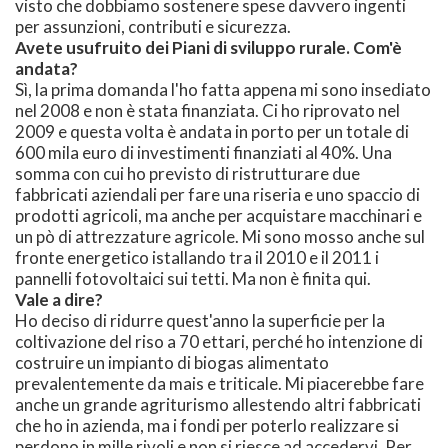
visto che dobbiamo sostenere spese davvero ingenti
per assunzioni, contributi e sicurezza.
Avete usufruito dei Piani di sviluppo rurale. Com'è
andata?
Sì, la prima domanda l'ho fatta appena mi sono insediato
nel 2008 e non è stata finanziata. Ci ho riprovato nel
2009 e questa volta è andata in porto per un totale di
600 mila euro di investimenti finanziati al 40%. Una
somma con cui ho previsto di ristrutturare due
fabbricati aziendali per fare una riseria e uno spaccio di
prodotti agricoli, ma anche per acquistare macchinari e
un pò di attrezzature agricole. Mi sono mosso anche sul
fronte energetico istallando tra il 2010 e il 2011 i
pannelli fotovoltaici sui tetti. Ma non è finita qui.
Vale a dire?
Ho deciso di ridurre quest'anno la superficie per la
coltivazione del riso a 70 ettari, perché ho intenzione di
costruire un impianto di biogas alimentato
prevalentemente da mais e triticale. Mi piacerebbe fare
anche un grande agriturismo allestendo altri fabbricati
che ho in azienda, ma i fondi per poterlo realizzare si
perdono in mille rivoli e non si riesce ad accedervi. Per