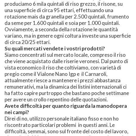
produciamo 6 mila quintali di riso grezzo, il risone, su
una superficie di circa 95 ettari, effettuando una
rotazione mais da granella per 2.500 quintali, frumento
da seme per 1.600 quintali e soia per 1.000 quintali.
Ovviamente, a seconda della rotazione le quantità
variano, ma in genere ogni coltura investe una superficie
di circa 20/25 ettari.
Su quali mercati vendete i vostri prodotti?
Siamo concentrati sul mercato locale, compreso il riso
che viene acquistato dalle riserie veronesi. Dal punto di
vista economico il riso che coltiviamo, con varietà di
pregio come il Vialone Nano Igp e il Carnaroli,
attualmente riesce a mantenere i prezzi abbastanza
remunerativi, ma la dinamica dei listini internazionali ci
ha fatto capire purtroppo che bastano poche settimane
per avere un crollo repentino delle quotazioni.
Avete difficoltà per quanto riguarda la manodopera
nei campi?
Direi di no, utilizzo personale italiano fisso e non ho
riscontrato particolari problemi in questi anni. Le
difficoltà, semmai, sono sul fronte del costo del lavoro,