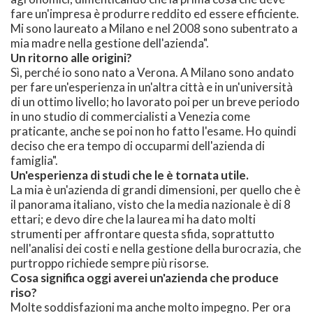
fare un'impresa è produrre reddito ed essere efficiente.
Mi sono laureato a Milano e nel 2008 sono subentrato a
mia madre nella gestione dell'azienda".
Un ritorno alle origini?
Sì, perché io sono nato a Verona. A Milano sono andato
per fare un'esperienza in un'altra città e in un'università
di un ottimo livello; ho lavorato poi per un breve periodo
in uno studio di commercialisti a Venezia come
praticante, anche se poi non ho fatto l'esame. Ho quindi
deciso che era tempo di occuparmi dell'azienda di
famiglia".
Un'esperienza di studi che le è tornata utile.
La mia è un'azienda di grandi dimensioni, per quello che è
il panorama italiano, visto che la media nazionale è di 8
ettari; e devo dire che la laurea mi ha dato molti
strumenti per affrontare questa sfida, soprattutto
nell'analisi dei costi e nella gestione della burocrazia, che
purtroppo richiede sempre più risorse.
Cosa significa oggi averei un'azienda che produce
riso?
Molte soddisfazioni ma anche molto impegno. Per ora