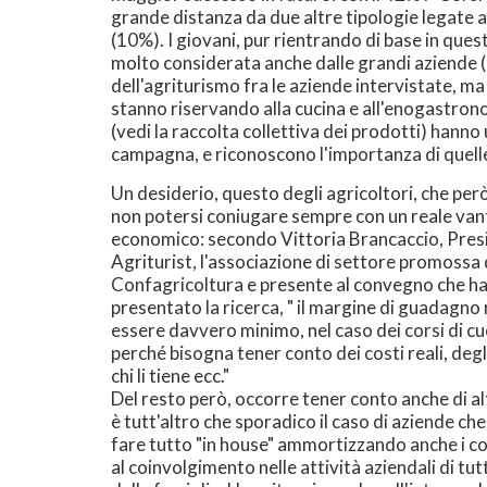
grande distanza da due altre tipologie legate al
(10%). I giovani, pur rientrando di base in quest
molto considerata anche dalle grandi aziende (i
dell'agriturismo fra le aziende intervistate, m
stanno riservando alla cucina e all'enogastron
(vedi la raccolta collettiva dei prodotti) hanno
campagna, e riconoscono l'importanza di quelle
Un desiderio, questo degli agricoltori, che però
non potersi coniugare sempre con un reale va
economico: secondo Vittoria Brancaccio, Pres
Agriturist, l'associazione di settore promossa
Confagricoltura e presente al convegno che h
presentato la ricerca, " il margine di guadagno r
essere davvero minimo, nel caso dei corsi di cu
perché bisogna tener conto dei costi reali, degli
chi li tiene ecc."
Del resto però, occorre tener conto anche di alt
è tutt'altro che sporadico il caso di aziende ch
fare tutto "in house" ammortizzando anche i co
al coinvolgimento nelle attività aziendali di tut