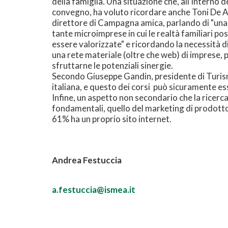
della famiglia. Una situazione che, all'interno d
convegno, ha voluto ricordare anche Toni De A
direttore di Campagna amica, parlando di "una 
tante microimprese in cui le realtà familiari p
essere valorizzate" e ricordando la necessità d
una rete materiale (oltre che web) di imprese, 
sfruttarne le potenziali sinergie.
Secondo Giuseppe Gandin, presidente di Turism
italiana, e questo dei corsi può sicuramente ess
Infine, un aspetto non secondario che la ricerca
fondamentali, quello del marketing di prodotto 
61% ha un proprio sito internet.
Andrea Festuccia
a.festuccia@ismea.it