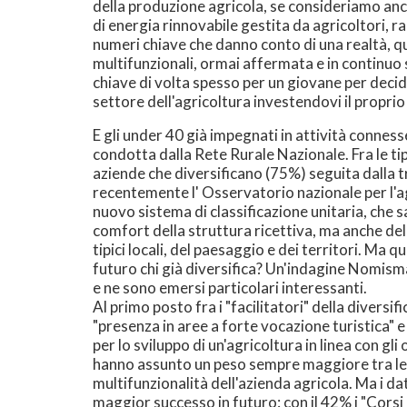
della produzione agricola, se consideriamo anc
di energia rinnovabile gestita da agricoltori, r
numeri chiave che danno conto di una realtà, qu
multifunzionali, ormai affermata e in continuo 
chiave di volta spesso per un giovane per deci
settore dell'agricoltura investendovi il proprio
E gli under 40 già impegnati in attività conness
condotta dalla Rete Rurale Nazionale. Fra le ti
aziende che diversificano (75%) seguita dalla 
recentemente l' Osservatorio nazionale per l'agr
nuovo sistema di classificazione unitaria, che s
comfort della struttura ricettiva, ma anche delle
tipici locali, del paesaggio e dei territori. Ma q
futuro chi già diversifica? Un'indagine Nomisma
e ne sono emersi particolari interessanti.
Al primo posto fra i "facilitatori" della divers
"presenza in aree a forte vocazione turistica" e 
per lo sviluppo di un'agricoltura in linea con gli
hanno assunto un peso sempre maggiore tra le m
multifunzionalità dell'azienda agricola. Ma i da
maggior successo in futuro: con il 42% i "Corsi 