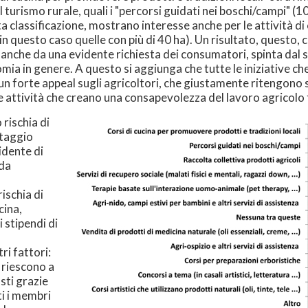
 turismo rurale, quali i "percorsi guidati nei boschi/campi" (10
a classificazione, mostrano interesse anche per le attività di c
n questo caso quelle con più di 40 ha). Un risultato, questo,
a anche da una evidente richiesta dei consumatori, spinta dal
omia in genere. A questo si aggiunga che tutte le iniziative 
 un forte appeal sugli agricoltori, che giustamente ritengono s
 attività che creano una consapevolezza del lavoro agricolo f
 rischia di
ntaggio
idente di
 da
a
ischia di
cina,
 stipendi di
ri fattori:
e riescono a
sti grazie
ti i membri