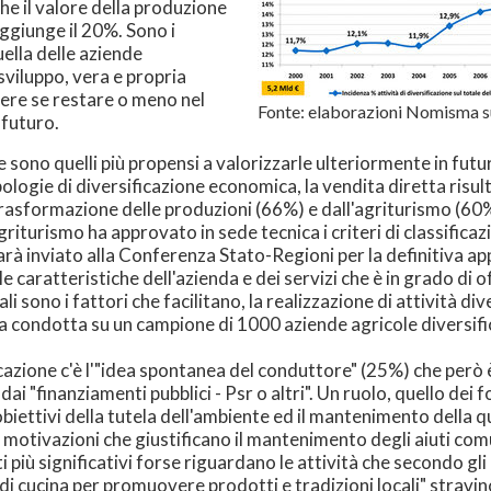
he il valore della produzione
aggiunge il 20%. Sono i
ella delle aziende
sviluppo, vera e propria
dere se restare o meno nel
Fonte: elaborazioni Nomisma su
 futuro.
e sono quelli più propensi a valorizzarle ulteriormente in fut
pologie di diversificazione economica, la vendita diretta ris
trasformazione delle produzioni (66%) e dall'agriturismo (60
iturismo ha approvato in sede tecnica i criteri di classificazi
arà inviato alla Conferenza Stato-Regioni per la definitiva app
 caratteristiche dell'azienda e dei servizi che è in grado di of
uali sono i fattori che facilitano, la realizzazione di attività 
 condotta su un campione di 1000 aziende agricole diversifica
ificazione c'è l'"idea spontanea del conduttore" (25%) che però
dai "finanziamenti pubblici - Psr o altri". Un ruolo, quello dei
 obiettivi della tutela dell'ambiente ed il mantenimento della qua
otivazioni che giustificano il mantenimento degli aiuti comun
ti più significativi forse riguardano le attività che secondo g
di cucina per promuovere prodotti e tradizioni locali" stravinc