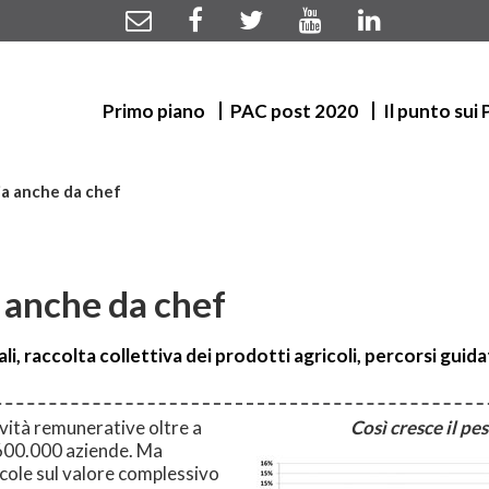
Primo piano
PAC post 2020
Il punto sui
ia anche da chef
a anche da chef
i, raccolta collettiva dei prodotti agricoli, percorsi guida
ività remunerative oltre a
Così cresce il pe
 1.600.000 aziende. Ma
icole sul valore complessivo