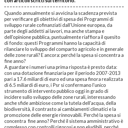
con articoli scritti sul territorio.
Quando annualmente si avvicina la scadenza prevista
per verificare gli obiettivi di spesa dei Programmi di
sviluppo rurale cofinanziati dall'Unione europea, da
parte degli addetti ai lavori, ma anche stampa e
dell'opinione pubblica, puntualmente riaffiora il quesito
di fondo: questi Programmi hanno la capacità di
rilanciare lo sviluppo del comparto agricolo e in generale
delle zone rurali? E ancora: perché la spesa si concentra a
fine anno?
A guardare i numeri una prima risposta è presto data:
con una dotazione finanziaria per il periodo 2007-2013
pari a 17.6 miliardi di euro ed una spesa finora realizzata
di 6.5 miliardi di euro, i Psr si confermano l'unico
strumento di intervento pubblico oggi in grado di
incidere sullo sviluppo delle zone rurali, interessando
anche sfide ambiziose come la tutela dell'acqua, della
biodiversità, il contrasto ai cambiamenti climatici e la
promozione delle energie rinnovabili. Perché la spesa si
concentra fine anno? Perché il sistema amministrativo è
complesso con controlli rigorosi e non eludibili, perché