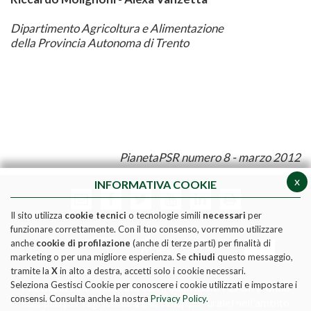
Dipartimento Agricoltura e Alimentazione
della Provincia Autonoma di Trento
PianetaPSR numero 8 - marzo 2012
x
INFORMATIVA COOKIE
Il sito utilizza
cookie tecnici
o tecnologie simili
necessari
per
funzionare correttamente. Con il tuo consenso, vorremmo utilizzare
anche
cookie di profilazione
(anche di terze parti) per finalità di
marketing o per una migliore esperienza. Se
chiudi
questo messaggio,
tramite la
X
in alto a destra, accetti solo i cookie necessari.
Seleziona Gestisci Cookie per conoscere i cookie utilizzati e impostare i
Pubblicazione realizzata con il contributo FEASR (Fondo
consensi. Consulta anche la nostra
Privacy Policy
.
europeo per l'agricoltura e lo sviluppo rurale) nell'ambito