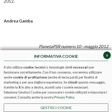
2012.
Andrea Gamba
PianetaPSR numero 10 - maggio 2012
x
INFORMATIVA COOKIE
Il sito utilizza
cookie tecnici
o tecnologie simili
necessari
per
funzionare correttamente. Con il tuo consenso, vorremmo utilizzare
anche
cookie di profilazione
(anche di terze parti) per finalità di
marketing o per una migliore esperienza. Se
chiudi
questo messaggio,
tramite la
X
in alto a destra, accetti solo i cookie necessari.
Seleziona Gestisci Cookie per conoscere i cookie utilizzati e impostare i
Pubblicazione realizzata con il contributo FEASR (Fondo
consensi. Consulta anche la nostra
Privacy Policy
.
europeo per l'agricoltura e lo sviluppo rurale) nell'ambito
delle attività previste dal programma Rete Rurale Nazionale
GESTISCI COOKIE
2014-2020