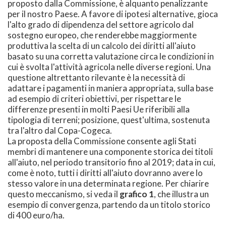
proposto dalla Commissione, è alquanto penalizzante
per il nostro Paese. A favore di ipotesi alternative, gioca
l'alto grado di dipendenza del settore agricolo dal
sostegno europeo, che renderebbe maggiormente
produttiva la scelta di un calcolo dei diritti all'aiuto
basato su una corretta valutazione circa le condizioni in
cui è svolta l'attività agricola nelle diverse regioni. Una
questione altrettanto rilevante è la necessità di
adattare i pagamenti in maniera appropriata, sulla base
ad esempio di criteri obiettivi, per rispettare le
differenze presenti in molti Paesi Ue riferibili alla
tipologia di terreni; posizione, quest'ultima, sostenuta
tra l'altro dal Copa-Cogeca.
La proposta della Commissione consente agli Stati
membri di mantenere una componente storica dei titoli
all'aiuto, nel periodo transitorio fino al 2019; data in cui,
come è noto, tutti i diritti all'aiuto dovranno avere lo
stesso valore in una determinata regione. Per chiarire
questo meccanismo, si veda il
grafico 1
, che illustra un
esempio di convergenza, partendo da un titolo storico
di 400 euro/ha.