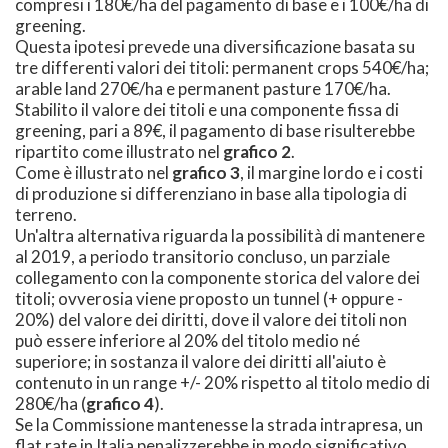
compresi i 180€/ha del pagamento di base e i 100€/ha di
greening.
Questa ipotesi prevede una diversificazione basata su
tre differenti valori dei titoli: permanent crops 540€/ha;
arable land 270€/ha e permanent pasture 170€/ha.
Stabilito il valore dei titoli e una componente fissa di
greening, pari a 89€, il pagamento di base risulterebbe
ripartito come illustrato nel
grafico 2
.
Come è illustrato nel
grafico 3
, il margine lordo e i costi
di produzione si differenziano in base alla tipologia di
terreno.
Un'altra alternativa riguarda la possibilità di mantenere
al 2019, a periodo transitorio concluso, un parziale
collegamento con la componente storica del valore dei
titoli; ovverosia viene proposto un tunnel (+ oppure -
20%) del valore dei diritti, dove il valore dei titoli non
può essere inferiore al 20% del titolo medio né
superiore; in sostanza il valore dei diritti all'aiuto è
contenuto in un range +/- 20% rispetto al titolo medio di
280€/ha (
grafico 4
).
Se la Commissione mantenesse la strada intrapresa, un
flat rate in Italia penalizzerebbe in modo significativo