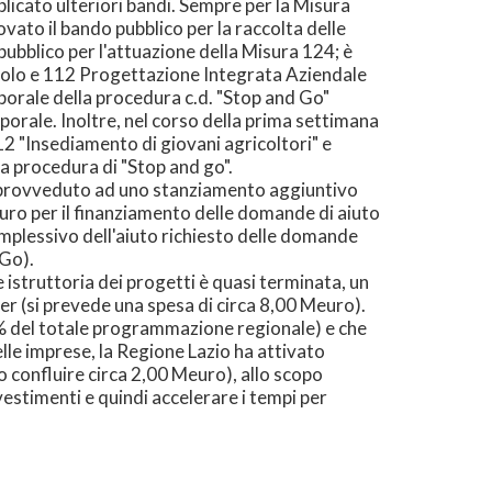
blicato ulteriori bandi. Sempre per la Misura
ato il bando pubblico per la raccolta delle
ubblico per l'attuazione della Misura 124; è
ngolo e 112 Progettazione Integrata Aziendale
porale della procedura c.d. "Stop and Go"
orale. Inoltre, nel corso della prima settimana
2 "Insediamento di giovani agricoltori" e
a procedura di "Stop and go".
a provveduto ad uno stanziamento aggiuntivo
euro per il finanziamento delle domande di aiuto
plessivo dell'aiuto richiesto delle domande
 Go).
se istruttoria dei progetti è quasi terminata, un
er (si prevede una spesa di circa 8,00 Meuro).
50% del totale programmazione regionale) e che
lle imprese, la Regione Lazio ha attivato
to confluire circa 2,00 Meuro), allo scopo
vestimenti e quindi accelerare i tempi per