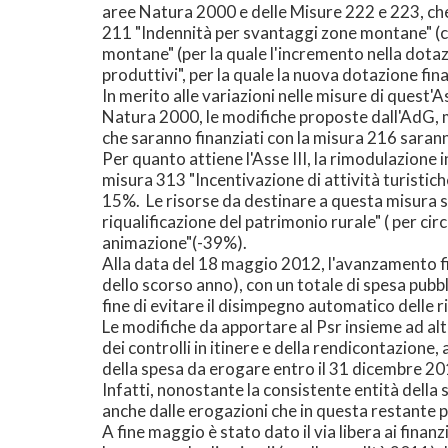
aree Natura 2000 e delle Misure 222 e 223, che 
211 "Indennità per svantaggi zone montane" (c
montane" (per la quale l'incremento nella dota
produttivi", per la quale la nuova dotazione fina
In merito alle variazioni nelle misure di quest'A
Natura 2000, le modifiche proposte dall'AdG, m
che saranno finanziati con la misura 216 sara
Per quanto attiene l'Asse III, la rimodulazione 
misura 313 "Incentivazione di attività turistich
15%. Le risorse da destinare a questa misura s
riqualificazione del patrimonio rurale" ( per c
animazione"(-39%).
Alla data del 18 maggio 2012, l'avanzamento 
dello scorso anno), con un totale di spesa pubb
fine di evitare il disimpegno automatico delle 
Le modifiche da apportare al Psr insieme ad alt
dei controlli in itinere e della rendicontazione
della spesa da erogare entro il 31 dicembre 2
Infatti, nonostante la consistente entità dell
anche dalle erogazioni che in questa restante 
A fine maggio è stato dato il via libera ai fina