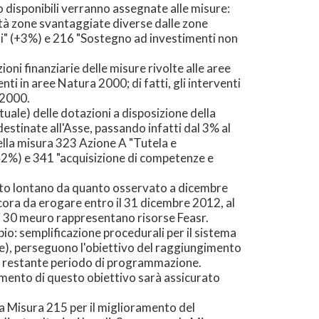
 disponibili verranno assegnate alle misure:
tà zone svantaggiate diverse dalle zone
li" (+3%) e 216 "Sostegno ad investimenti non
ioni finanziarie delle misure rivolte alle aree
 in aree Natura 2000; di fatti, gli interventi
 2000.
tuale) delle dotazioni a disposizione della
destinate all'Asse, passando infatti dal 3% al
ella misura 323 Azione A "Tutela e
-42%) e 341 "acquisizione di competenze e
lto lontano da quanto osservato a dicembre
cora da erogare entro il 31 dicembre 2012, al
li 30 meuro rappresentano risorse Feasr.
io: semplificazione procedurali per il sistema
zare), perseguono l'obiettivo del raggiungimento
il restante periodo di programmazione.
imento di questo obiettivo sarà assicurato
lla Misura 215 per il miglioramento del