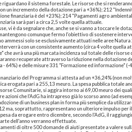
riguardano il sistema forestale. Le risorse che si renderanno
on un incremento della dotazione pari a +36%); 212 "Indenni
zione finanziaria è del +23%); 214 "Pagamenti agro ambienta
nziaria sarà pari a circa 2,5 volte quella attuale.
sse, vi è da segnalare che, anche se si vanno a toccare le dotaz
antengono comunque fermo l'obiettivo di sostenere interventi
nno ammessi solo se esclusivamente attuati nelle aree Natura
interverrà con un consistente aumento (circa 4 volte quella at
e" che avrà una più marcata incidenza sul totale delle risorse 
aranno recuperate attraverso la riduzione nella dotazione d
irca - 64%) e delle misure 331 "Formazione ed informazione" (
finanziario del Programma si attesta ad un +36,24% (non mo
lica erogata pari a 255,13 meuro. La spesa pubblica totale an
risorse Comunitarie, si aggira intorno ai 69,00 meuro dei qua
re azioni che l'AdG ha intrapreso già lo scorso anno (ad esemp
, adozione di un business plan in forma più semplice da utiliz
012 ma, soprattutto, rappresentano un ulteriore impulso per 
a spesa da erogare entro dicembre, secondo l'AdG, il raggiung
parte dell'anno verranno effettuate.
nziamenti di oltre 500 domande di aiuti presentate a valere su