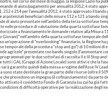
Inoltre, nel corso del mese di maggio, la Regione Lazio ha pub
omande di aiuto/pagamento per annualità 2012; è stato approv
212 e 214 per l'annualità 2012; è stato approvato il bando p
ai potenziali beneficiari delle misure 112 e 121 a bando si
nde di aiuto presentate nell'ambito della terza sottofase tem
te nelle procedure di valutazione della quarta sottofase temp
torizzate a finanziamento le domande relative alla Misura 11
Giovani)" nell'ambito della quarta sottofase temporale dell
so un'operazione di "overbooking" finanziario, la Regione h
fase temporale della procedura "stop and go") di 10 milioni di 
de agricole" presentate con bando singolo (l'ammontare com
programmati per le due sottofasi di raccolta II e III Stop and
che tutti i GAL (Gruppi di Azione Locale) sono attivi e che la fa
 sarà garantito quindi dalla messa a regime dell'Asse IV Lead
a sono state destinate la gran parte delle risorse (oltre il 
ure che prevedono un impegno (il cofinanziamento) da parte de
to attivato il cosiddetto Fondo di Garanzia (su cui ha già fat
ondizioni di difficoltà operative per la realizzazione degli in