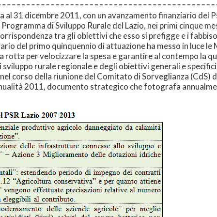
sa al 31 dicembre 2011, con un avanzamento finanziario del Ps
l Programma di Sviluppo Rurale del Lazio, nei primi cinque me
rrispondenza tra gli obiettivi che esso si prefigge e i fabbiso
iario del primo quinquennio di attuazione ha messo in luce le
 rotta per velocizzare la spesa e garantire al contempo la quali
 di sviluppo rurale regionale e degli obiettivi generali e specific
el corso della riunione del Comitato di Sorveglianza (CdS) d
nualità 2011, documento strategico che fotografa annualment