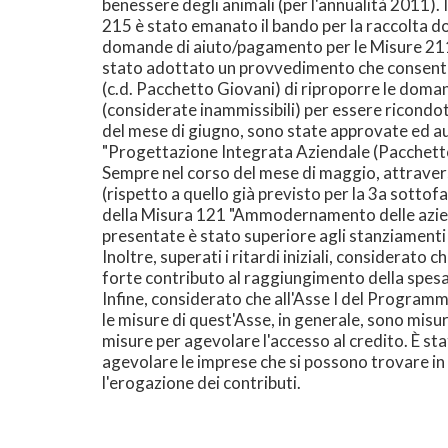
benessere degli animali (per l'annualità 2011). 
215 è stato emanato il bando per la raccolta d
domande di aiuto/pagamento per le Misure 211, 
stato adottato un provvedimento che consente 
(c.d. Pacchetto Giovani) di riproporre le doma
(considerate inammissibili) per essere ricondot
del mese di giugno, sono state approvate ed au
"Progettazione Integrata Aziendale (Pacchetto 
Sempre nel corso del mese di maggio, attraver
(rispetto a quello già previsto per la 3a sotto
della Misura 121 "Ammodernamento delle azien
presentate è stato superiore agli stanziamenti 
Inoltre, superati i ritardi iniziali, considerato 
forte contributo al raggiungimento della spesa
Infine, considerato che all'Asse I del Programm
le misure di quest'Asse, in generale, sono mis
misure per agevolare l'accesso al credito. È sta
agevolare le imprese che si possono trovare in c
l'erogazione dei contributi.