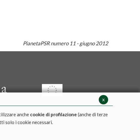
PianetaPSR numero 11 - giugno 2012
x
tilizzare anche
cookie di profilazione
(anche di terze
 delle attività previste dal programma Rete Rurale
tti solo i cookie necessari.