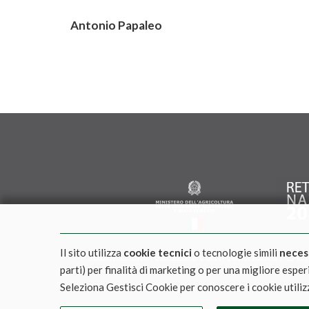
Antonio Papaleo
Il sito utilizza
cookie tecnici
o tecnologie simili
neces
Pubblicazione realizzata con il contributo FEASR 
parti) per finalità di marketing o per una migliore espe
Seleziona Gestisci Cookie per conoscere i cookie utiliz