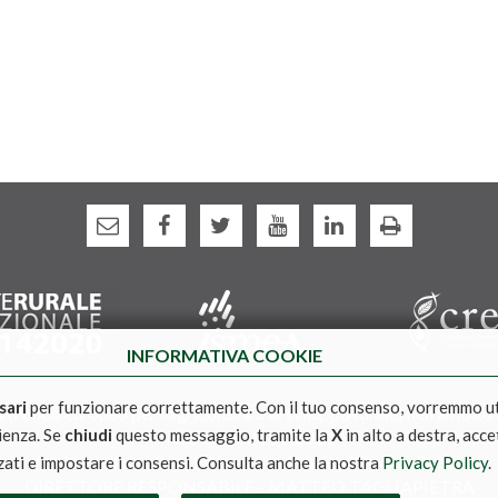
INFORMATIVA COOKIE
sari
per funzionare correttamente. Con il tuo consenso, vorremmo u
(Fondo europeo per l'agricoltura e lo sviluppo rurale) nell'ambito
rienza. Se
chiudi
questo messaggio, tramite la
X
in alto a destra, acce
Nazionale 2014-2020
Social media policy
|
Informativa Privacy
|
Cookie Policy
zati e impostare i consensi. Consulta anche la nostra
Privacy Policy
.
DIRETTORE RESPONSABILE - MATTEO TAGLIAPIETRA