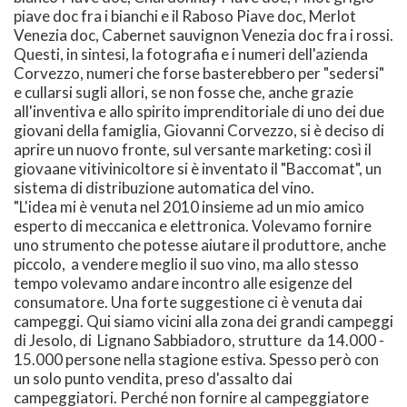
piave doc fra i bianchi e il Raboso Piave doc, Merlot
Venezia doc, Cabernet sauvignon Venezia doc fra i rossi.
Questi, in sintesi, la fotografia e i numeri dell'azienda
Corvezzo, numeri che forse basterebbero per "sedersi"
e cullarsi sugli allori, se non fosse che, anche grazie
all'inventiva e allo spirito imprenditoriale di uno dei due
giovani della famiglia, Giovanni Corvezzo, si è deciso di
aprire un nuovo fronte, sul versante marketing: così il
giovaane vitivinicoltore si è inventato il "Baccomat", un
sistema di distribuzione automatica del vino.
"L'idea mi è venuta nel 2010 insieme ad un mio amico
esperto di meccanica e elettronica. Volevamo fornire
uno strumento che potesse aiutare il produttore, anche
piccolo, a vendere meglio il suo vino, ma allo stesso
tempo volevamo andare incontro alle esigenze del
consumatore. Una forte suggestione ci è venuta dai
campeggi. Qui siamo vicini alla zona dei grandi campeggi
di Jesolo, di Lignano Sabbiadoro, strutture da 14.000 -
15.000 persone nella stagione estiva. Spesso però con
un solo punto vendita, preso d'assalto dai
campeggiatori. Perché non fornire al campeggiatore