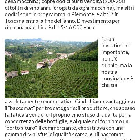
della macchina) copre dodici punti vendita (200-250
ettolitri di vino annui erogati da ogni macchina), ma altri
dodici sono in programma in Piemonte, e altri 7 in
Toscana entro la fine dell'anno. L'investimento per
ciascuna macchina è di 15-16.000 euro.
"E' un
investimento
importante,
non c'è
dubbio, ma la
nostra
convinzione è
che sia
assolutamente remunerativo. Giudichiamo vantaggioso
il "baccomat" per tre categorie: il produttore, che spesso
fa fatica a vendere il proprio vino sfuso di qualità per la
concorrenza delle bottiglie, e al quale noi forniamo un
"porto sicuro". Il commerciante, che si trova con una
gamma di vini sfusi di qualità scarsa, e lì il baccomat