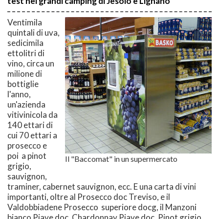
test nei grandi camping di Jesolo e Lignano
Ventimila
quintali di uva,
sedicimila
ettolitri di
vino, circa un
milione di
bottiglie
l'anno,
un'azienda
vitivinicola da
140 ettari di
cui 70 ettari a
prosecco e
poi a pinot
Il "Baccomat" in un supermercato
grigio,
sauvignon,
traminer, cabernet sauvignon, ecc. E una carta di vini
importanti, oltre al Prosecco doc Treviso, e il
Valdobbiadene Prosecco superiore docg, il Manzoni
bianco Piave doc, Chardonnay Piave doc, Pinot grigio