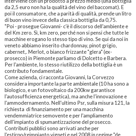
interviene con un prodotto a prezzo medio (una bottiglia
da 2,5 euro non ha la qualità del vino del baccomat). E
poi il consumatore, che a parità di qualità, prende un litro
di buon vino invece della classica bottiglia da 0,75.
"Poi - prosegue Giovanni- c'è il discorso dell'ambiente e
del Km zero. Sì, km zero, perché non si pensi che tutte le
macchine erogano lo stesso tipo di vino. Se qui da noi in
veneto abbiamo inserito chardonnay, pinot grigio,
cabernet,. Merlot, o bianco frizzante "glera" (ex-
prosecco) in Piemonte parliamo di Dolcetto e Barbera.
Per l'ambiente, lo stesso riutilizzo della bottiglia è un
contributo fondamentale.
Come azienda, ci racconta Giovanni, la Corvezzo
considera importante la parte ambientale (10 ha sono a
biologico, e un fotovoltaico da 200kw garantisce
l'autosufficienza energetica), ma anche l'innovazione e
l'ammodernamento. Nell'ultimo Psr, sulla misura 121, la
richiesta di finanziamento per una macchina
vendemmiatrice semovente e per l'ampliamento
dell'impianto di spumantizzazione del prosecco.
Contributi pubblici sono arrivati anche per
l'estirpo/reimpianto vigneti e nel 2008 in regime "de