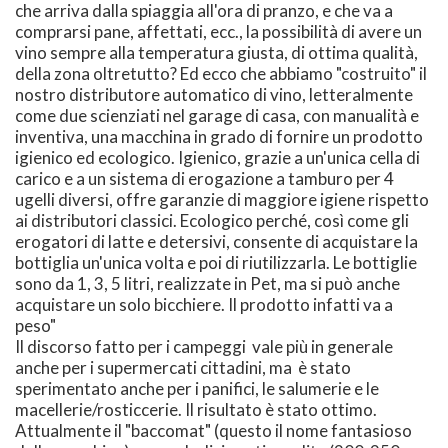
che arriva dalla spiaggia all'ora di pranzo, e che va a
comprarsi pane, affettati, ecc., la possibilità di avere un
vino sempre alla temperatura giusta, di ottima qualità,
della zona oltretutto? Ed ecco che abbiamo "costruito" il
nostro distributore automatico di vino, letteralmente
come due scienziati nel garage di casa, con manualità e
inventiva, una macchina in grado di fornire un prodotto
igienico ed ecologico. Igienico, grazie a un'unica cella di
carico e a un sistema di erogazione a tamburo per 4
ugelli diversi, offre garanzie di maggiore igiene rispetto
ai distributori classici. Ecologico perché, così come gli
erogatori di latte e detersivi, consente di acquistare la
bottiglia un'unica volta e poi di riutilizzarla. Le bottiglie
sono da 1, 3, 5 litri, realizzate in Pet, ma si può anche
acquistare un solo bicchiere. Il prodotto infatti va a
peso"
Il discorso fatto per i campeggi vale più in generale
anche per i supermercati cittadini, ma è stato
sperimentato anche per i panifici, le salumerie e le
macellerie/rosticcerie. Il risultato è stato ottimo.
Attualmente il "baccomat" (questo il nome fantasioso