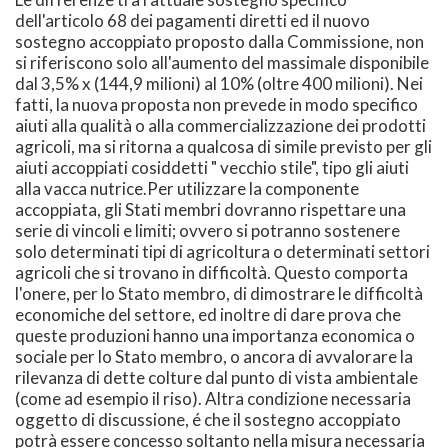
dell'articolo 68 dei pagamenti diretti ed il nuovo
sostegno accoppiato proposto dalla Commissione, non
si riferiscono solo all'aumento del massimale disponibile
dal 3,5% x (144,9 milioni) al 10% (oltre 400 milioni). Nei
fatti, la nuova proposta non prevede in modo specifico
aiuti alla qualità o alla commercializzazione dei prodotti
agricoli, ma si ritorna a qualcosa di simile previsto per gli
aiuti accoppiati cosiddetti " vecchio stile", tipo gli aiuti
alla vacca nutrice.Per utilizzare la componente
accoppiata, gli Stati membri dovranno rispettare una
serie di vincoli e limiti; ovvero si potranno sostenere
solo determinati tipi di agricoltura o determinati settori
agricoli che si trovano in difficoltà. Questo comporta
l'onere, per lo Stato membro, di dimostrare le difficoltà
economiche del settore, ed inoltre di dare prova che
queste produzioni hanno una importanza economica o
sociale per lo Stato membro, o ancora di avvalorare la
rilevanza di dette colture dal punto di vista ambientale
(come ad esempio il riso). Altra condizione necessaria
oggetto di discussione, é che il sostegno accoppiato
potrà essere concesso soltanto nella misura necessaria