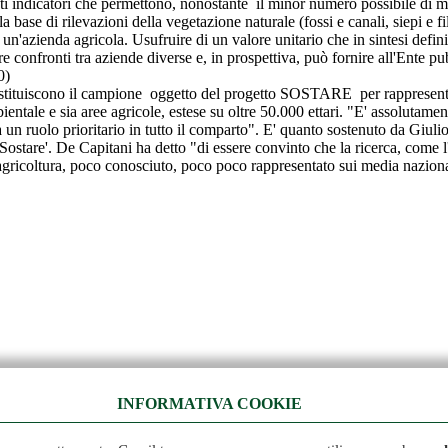
ati indicatori che permettono, nonostante il minor numero possibile di mi
lla base di rilevazioni della vegetazione naturale (fossi e canali, siepi e f
a un'azienda agricola. Usufruire di un valore unitario che in sintesi defin
uare confronti tra aziende diverse e, in prospettiva, può fornire all'Ente
0)
stituiscono il campione oggetto del progetto SOSTARE per rappresentare l'
bientale e sia aree agricole, estese su oltre 50.000 ettari. "E' assoluta
un ruolo prioritario in tutto il comparto". E' quanto sostenuto da Giul
'Sostare'. De Capitani ha detto "di essere convinto che la ricerca, come
l'agricoltura, poco conosciuto, poco poco rappresentato sui media naziona
INFORMATIVA COOKIE