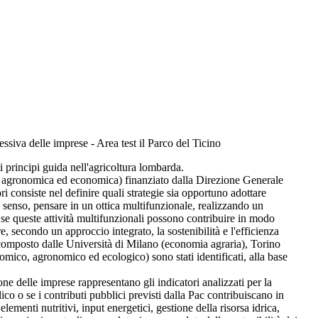
ssiva delle imprese - Area test il Parco del Ticino
ti principi guida nell'agricoltura lombarda.
le, agronomica ed economica) finanziato dalla Direzione Generale
 consiste nel definire quali strategie sia opportuno adottare
l senso, pensare in un ottica multifunzionale, realizzando un
e se queste attività multifunzionali possono contribuire in modo
 secondo un approccio integrato, la sostenibilità e l'efficienza
è composto dalle Università di Milano (economia agraria), Torino
omico, agronomico ed ecologico) sono stati identificati, alla base
zione delle imprese rappresentano gli indicatori analizzati per la
 o se i contributi pubblici previsti dalla Pac contribuiscano in
ementi nutritivi, input energetici, gestione della risorsa idrica,