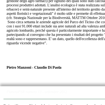
gestione degli agro farmaci) per ognuno dei quali sono stati calcol
processi produttivi adottati. L'analisi ecologica è stata realizzata su
erbacee) e semi-naturale presente all'interno del territorio gestito d
aspetti floristici e vegetazionali" è molto utile e permette di effett
(cfr. Strategia Nazionale per la Biodiversità, MATTM Ottobre 201
Sono circa settanta le aziende agricole del Parco del Ticino che co
con i suoi 91.000 ettari include sia aree naturali ad alta valenza am
agricolo lombardo, perché questa è particolarmente importante e ha 
partecipando al convegno che ha presentato i risultati del progetto 
realtà sono e rappresentano. E' un dato, quello dell'eccellenza del
riguarda vicende negative".
Pietro Manzoni - Claudio Di Paola
PianetaPSR numero 13 - settembre 2012