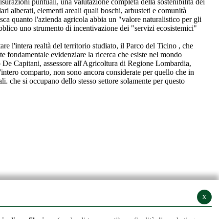
surazioni puntuali, una valutazione completa della sostenibilità dei
ilari alberati, elementi areali quali boschi, arbusteti e comunità
isca quanto l'azienda agricola abbia un "valore naturalistico per gli
 pubblico uno strumento di incentivazione dei "servizi ecosistemici"
intera realtà del territorio studiato, il Parco del Ticino , che
mente fondamentale evidenziare la ricerca che esiste nel mondo
io De Capitani, assessore all'Agricoltura di Regione Lombardia,
 l'intero comparto, non sono ancora considerate per quello che in
li. che si occupano dello stesso settore solamente per questo
x