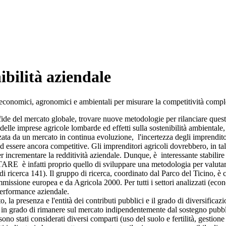
ibilità aziendale
i economici, agronomici e ambientali per misurare la competitività comple
 sfide del mercato globale, trovare nuove metodologie per rilanciare ques
delle imprese agricole lombarde ed effetti sulla sostenibilità ambienta
ta da un mercato in continua evoluzione, l'incertezza degli imprenditori
ad essere ancora competitive. Gli imprenditori agricoli dovrebbero, in ta
per incrementare la redditività aziendale. Dunque, è interessante stabilir
TARE è infatti proprio quello di sviluppare una metodologia per valutare,
i ricerca 141). Il gruppo di ricerca, coordinato dal Parco del Ticino, 
issione europea e da Agricola 2000. Per tutti i settori analizzati (econ
performance aziendale.
to, la presenza e l'entità dei contributi pubblici e il grado di diversifica
in grado di rimanere sul mercato indipendentemente dal sostegno pubblico
 stati considerati diversi comparti (uso del suolo e fertilità, gestione el