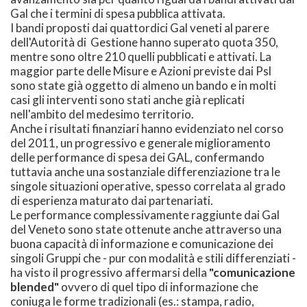
Gal che i termini di spesa pubblica attivata.
I bandi proposti dai quattordici Gal veneti al parere
dell'Autorità di Gestione hanno superato quota 350,
mentre sono oltre 210 quelli pubblicati e attivati. La
maggior parte delle Misure e Azioni previste dai Psl
sono state già oggetto di almeno un bando e in molti
casi gli interventi sono stati anche già replicati
nell'ambito del medesimo territorio.
Anche i risultati finanziari hanno evidenziato nel corso
del 2011, un progressivo e generale miglioramento
delle performance di spesa dei GAL, confermando
tuttavia anche una sostanziale differenziazione tra le
singole situazioni operative, spesso correlata al grado
di esperienza maturato dai partenariati.
Le performance complessivamente raggiunte dai Gal
del Veneto sono state ottenute anche attraverso una
buona capacità di informazione e comunicazione dei
singoli Gruppi che - pur con modalità e stili differenziati -
ha visto il progressivo affermarsi della
"comunicazione
blended"
ovvero di quel tipo di informazione che
coniuga le forme tradizionali (es.: stampa, radio,