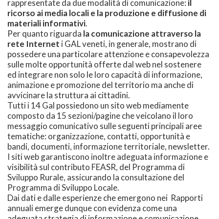
rappresentate da due modalità di comunicazione:
il
ricorso ai media locali e la produzione e diffusione di
materiali informativi
.
Per quanto riguarda
la comunicazione attraverso la
rete Internet
i GAL veneti, in generale, mostrano di
possedere una particolare attenzione e consapevolezza
sulle molte opportunità offerte dal web nel sostenere
ed integrare non solo le loro capacità di informazione,
animazione e promozione del territorio ma anche di
avvicinare la struttura ai cittadini.
Tutti i 14 Gal possiedono un sito web mediamente
composto da 15 sezioni/pagine che veicolano il loro
messaggio comunicativo sulle seguenti principali aree
tematiche: organizzazione, contatti, opportunità e
bandi, documenti, informazione territoriale, newsletter.
I siti web garantiscono inoltre adeguata informazione e
visibilità sul contributo FEASR, del Programma di
Sviluppo Rurale, assicurando la consultazione del
Programma di Sviluppo Locale.
Dai dati e dalle esperienze che emergono nei Rapporti
annuali emerge dunque con evidenza come una
adeguata strategia di informazione e comunicazione