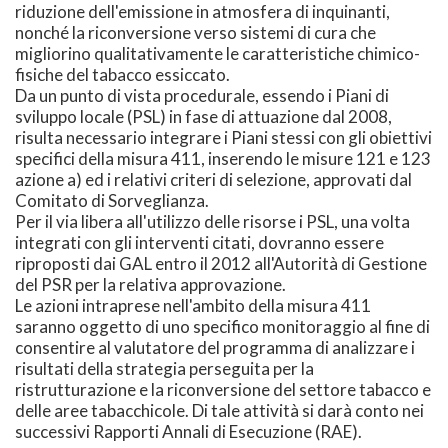
riduzione dell'emissione in atmosfera di inquinanti,
nonché la riconversione verso sistemi di cura che
migliorino qualitativamente le caratteristiche chimico-
fisiche del tabacco essiccato.
Da un punto di vista procedurale, essendo i Piani di
sviluppo locale (PSL) in fase di attuazione dal 2008,
risulta necessario integrare i Piani stessi con gli obiettivi
specifici della misura 411, inserendo le misure 121 e 123
azione a) ed i relativi criteri di selezione, approvati dal
Comitato di Sorveglianza.
Per il via libera all'utilizzo delle risorse i PSL, una volta
integrati con gli interventi citati, dovranno essere
riproposti dai GAL entro il 2012 all'Autorità di Gestione
del PSR per la relativa approvazione.
Le azioni intraprese nell'ambito della misura 411
saranno oggetto di uno specifico monitoraggio al fine di
consentire al valutatore del programma di analizzare i
risultati della strategia perseguita per la
ristrutturazione e la riconversione del settore tabacco e
delle aree tabacchicole. Di tale attività si darà conto nei
successivi Rapporti Annali di Esecuzione (RAE).