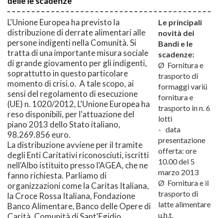
delle le scadenze
L'Unione Europea ha previsto la
Le principali
distribuzione di derrate alimentari alle
novità dei
persone indigenti nella Comunità. Si
Bandi e le
tratta di una importante misura sociale
scadenze:
di grande giovamento per gli indigenti,
Ø Fornitura e
soprattutto in questo particolare
trasporto di
momento di crisi.o. A tale scopo, ai
formaggi variü
sensi del regolamento di esecuzione
fornitura e
(UE) n. 1020/2012, L'Unione Europea ha
trasporto in n. 6
reso disponibili, per l'attuazione del
lotti
piano 2013 dello Stato italiano,
- data
98.269.856 euro.
presentazione
La distribuzione avviene per il tramite
offerta: ore
degli Enti Caritativi riconosciuti, iscritti
10.00 del 5
nell'Albo istituito presso l'AGEA, che ne
marzo 2013
fanno richiesta. Parliamo di
Ø Fornitura e il
organizzazioni come la Caritas Italiana,
trasporto di
la Croce Rossa Italiana, Fondazione
latte alimentare
Banco Alimentare, Banco delle Opere di
u.h.t.
Carità, Comunità di Sant'Egidio,