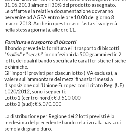
31.05.2013 almeno il 30% del prodotto assegnato.
Le offerte e la relativa documentazione dovranno
pervenire ad AGEA entro le ore 10.00 del giorno 8
marzo 2013. Anche in questo caso l'asta si svolgerà
nella stessa giornata, alle ore 11.
Fornitura e trasporto di biscotti
Il bando prevede la fornitura e il trasporto di biscotti
"
frollini
" e "
secchi
", in confezioni da 500 grammi ed in 2
lotti, dei quali il bando specifica le caratteristiche fisiche
e chimiche.
Gli importi previsti per ciascun lotto (IVA esclusa), a
valere sull'ammontare dei mezzi finanziari messi a
disposizione dall'Unione Europea con il citato Reg. (UE)
1020/2012, sono i seguenti:
Lotto 1 (centro-nord): € 3.510.000
Lotto 2 (sud): € 5.070.000
La distribuzione per Regione dei 2 lotti previsti è la
medesima del precedente bando relativo alla pasta di
semola di grano duro.