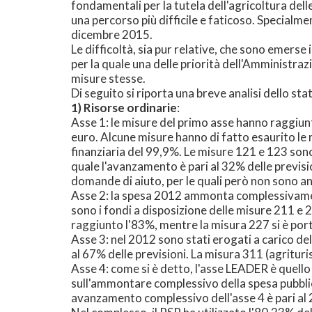
fondamentali per la tutela dell'agricoltura del
una percorso più difficile e faticoso. Specialm
dicembre 2015.
Le difficoltà, sia pur relative, che sono emer
per la quale una delle priorità dell'Amministra
misure stesse.
Di seguito si riporta una breve analisi dello stat
1) Risorse ordinarie
:
Asse 1: le misure del primo asse hanno raggiunt
euro. Alcune misure hanno di fatto esaurito le 
finanziaria del 99,9%. Le misure 121 e 123 sono
quale l'avanzamento è pari al 32% delle previs
domande di aiuto, per le quali però non sono an
Asse 2: la spesa 2012 ammonta complessivamente
sono i fondi a disposizione delle misure 211 e 
raggiunto l'83%, mentre la misura 227 si è por
Asse 3: nel 2012 sono stati erogati a carico de
al 67% delle previsioni. La misura 311 (agrituri
Asse 4: come si è detto, l'asse LEADER è quello 
sull'ammontare complessivo della spesa pubblic
avanzamento complessivo dell'asse 4 è pari a