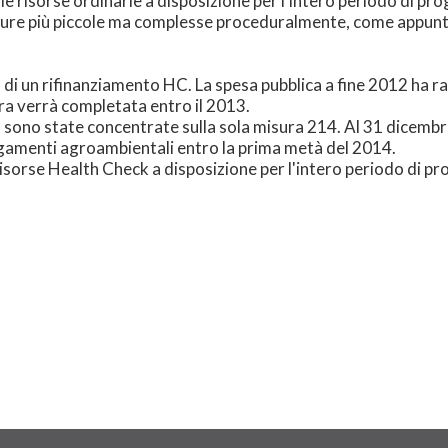
lle risorse ordinarie a disposizione per l'intero periodo di
sure più piccole ma complesse proceduralmente, come appunto
di un rifinanziamento HC. La spesa pubblica a fine 2012 ha r
ra verrà completata entro il 2013.
C sono state concentrate sulla sola misura 214. Al 31 dicemb
agamenti agroambientali entro la prima metà del 2014.
 risorse Health Check a disposizione per l'intero periodo di 