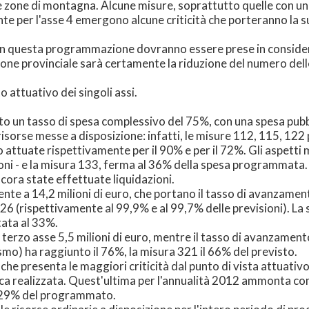
le zone di montagna. Alcune misure, soprattutto quelle con un
ente per l'asse 4 emergono alcune criticità che porteranno la 
se in questa programmazione dovranno essere prese in conside
zione provinciale sarà certamente la riduzione del numero dell
o attuativo dei singoli assi.
o un tasso di spesa complessivo del 75%, con una spesa pubbli
risorse messe a disposizione: infatti, le misure 112, 115, 122
 attuate rispettivamente per il 90% e per il 72%. Gli aspetti 
ioni - e la misura 133, ferma al 36% della spesa programmata.
cora state effettuate liquidazioni.
 a 14,2 milioni di euro, che portano il tasso di avanzamento 
226 (rispettivamente al 99,9% e al 99,7% delle previsioni). L
tata al 33%.
l terzo asse 5,5 milioni di euro, mentre il tasso di avanzame
smo) ha raggiunto il 76%, la misura 321 il 66% del previsto.
che presenta le maggiori criticità dal punto di vista attuativ
a realizzata. Quest'ultima per l'annualità 2012 ammonta compl
l 29% del programmato.