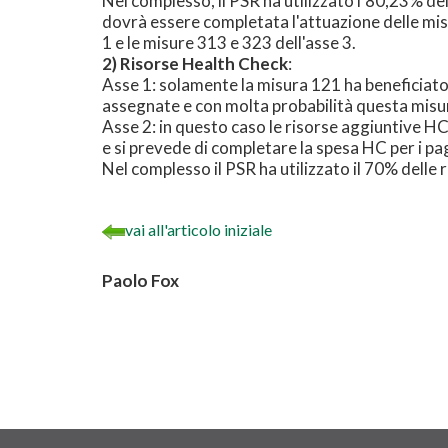
Nel complesso, il PSR ha utilizzato l'80,23% de
dovrà essere completata l'attuazione delle mi
1 e le misure 313 e 323 dell'asse 3.
2) Risorse Health Check
:
Asse 1: solamente la misura 121 ha beneficiato 
assegnate e con molta probabilità questa misu
Asse 2: in questo caso le risorse aggiuntive H
e si prevede di completare la spesa HC per i p
Nel complesso il PSR ha utilizzato il 70% delle
vai all'articolo iniziale
Paolo Fox