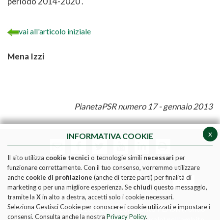
periodo 2014-2020 .
vai all'articolo iniziale
Mena Izzi
PianetaPSR numero 17 - gennaio 2013
x
INFORMATIVA COOKIE
Il sito utilizza
cookie tecnici
o tecnologie simili
necessari
per
funzionare correttamente. Con il tuo consenso, vorremmo utilizzare
anche
cookie di profilazione
(anche di terze parti) per finalità di
marketing o per una migliore esperienza. Se
chiudi
questo messaggio,
tramite la
X
in alto a destra, accetti solo i cookie necessari.
Seleziona Gestisci Cookie per conoscere i cookie utilizzati e impostare i
Pubblicazione realizzata con il contributo FEASR (Fondo
consensi. Consulta anche la nostra
Privacy Policy
.
europeo per l'agricoltura e lo sviluppo rurale) nell'ambito