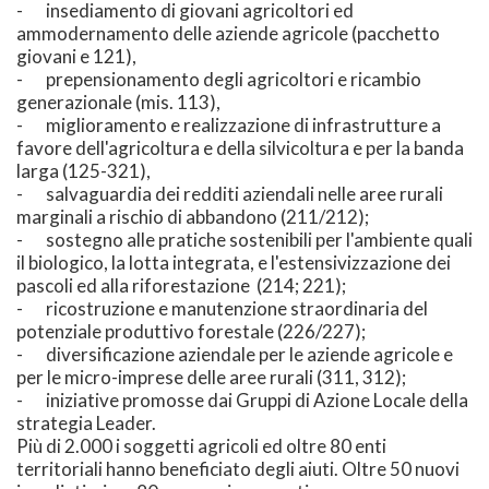
- insediamento di giovani agricoltori ed
ammodernamento delle aziende agricole (pacchetto
giovani e 121),
- prepensionamento degli agricoltori e ricambio
generazionale (mis. 113),
- miglioramento e realizzazione di infrastrutture a
favore dell'agricoltura e della silvicoltura e per la banda
larga (125-321),
- salvaguardia dei redditi aziendali nelle aree rurali
marginali a rischio di abbandono (211/212);
- sostegno alle pratiche sostenibili per l'ambiente quali
il biologico, la lotta integrata, e l'estensivizzazione dei
pascoli ed alla riforestazione (214; 221);
- ricostruzione e manutenzione straordinaria del
potenziale produttivo forestale (226/227);
- diversificazione aziendale per le aziende agricole e
per le micro-imprese delle aree rurali (311, 312);
- iniziative promosse dai Gruppi di Azione Locale della
strategia Leader.
Più di 2.000 i soggetti agricoli ed oltre 80 enti
territoriali hanno beneficiato degli aiuti. Oltre 50 nuovi