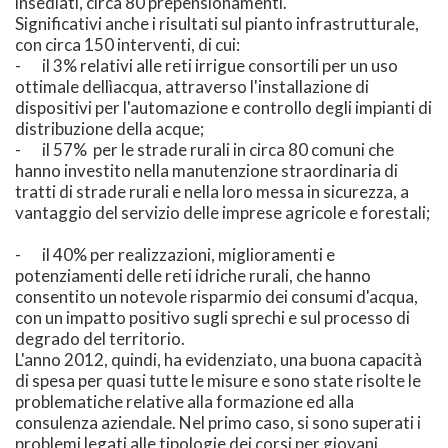
insediati, circa 80 prepensionamenti.
Significativi anche i risultati sul pianto infrastrutturale,
con circa 150 interventi, di cui:
- il 3% relativi alle reti irrigue consortili per un uso
ottimale dellìacqua, attraverso l'installazione di
dispositivi per l'automazione e controllo degli impianti di
distribuzione della acque;
- il 57% per le strade rurali in circa 80 comuni che
hanno investito nella manutenzione straordinaria di
tratti di strade rurali e nella loro messa in sicurezza, a
vantaggio del servizio delle imprese agricole e forestali;
- il 40% per realizzazioni, miglioramenti e
potenziamenti delle reti idriche rurali, che hanno
consentito un notevole risparmio dei consumi d'acqua,
con un impatto positivo sugli sprechi e sul processo di
degrado del territorio.
L'anno 2012, quindi, ha evidenziato, una buona capacità
di spesa per quasi tutte le misure e sono state risolte le
problematiche relative alla formazione ed alla
consulenza aziendale. Nel primo caso, si sono superati i
problemi legati alle tipologie dei corsi per giovani